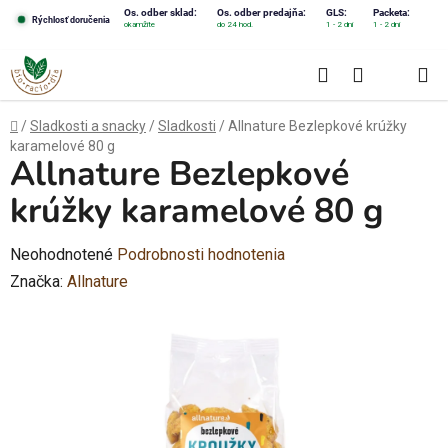
Prejsť
Os. odber sklad:
Os. odber predajňa:
GLS:
Packeta:
Rýchlosť doručenia
okamžite
do 24 hod.
1 - 2 dni
1 - 2 dni
na
obsah
Hľadať
NÁKUPN
KOŠÍK
Domov
/
Sladkosti a snacky
/
Sladkosti
/
Allnature Bezlepkové krúžky
karamelové 80 g
Allnature Bezlepkové
krúžky karamelové 80 g
Priemerné
Neohodnotené
Podrobnosti hodnotenia
hodnotenie
Značka:
Allnature
produktu
je
0,0
z
5
hviezdičiek.