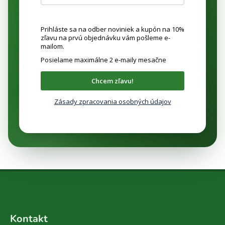
Prihláste sa na odber noviniek a kupón na 10%
zľavu na prvú objednávku vám pošleme e-
mailom.
Posielame maximálne 2 e-maily mesačne
Chcem zľavu!
Zásady zpracovania osobných údajov
Z
á
Kontakt
p