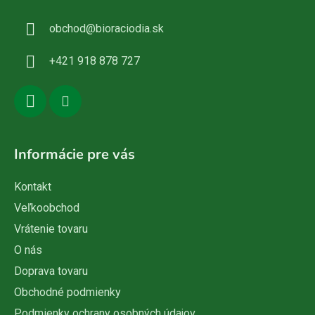
ä
obchod
@
bioraciodia.sk
t
i
+421 918 878 727
e
Informácie pre vás
Kontakt
Veľkoobchod
Vrátenie tovaru
O nás
Doprava tovaru
Obchodné podmienky
Podmienky ochrany osobných údajov