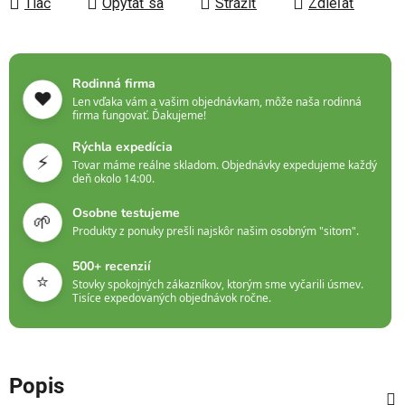
Tlač
Opýtať sa
Strážiť
Zdieľať
Rodinná firma
❤️
Len vďaka vám a vašim objednávkam, môže naša rodinná
firma fungovať. Ďakujeme!
Rýchla expedícia
⚡
Tovar máme reálne skladom. Objednávky expedujeme každý
deň okolo 14:00.
Osobne testujeme
🌱
Produkty z ponuky prešli najskôr našim osobným "sitom".
500+ recenzií
⭐
Stovky spokojných zákazníkov, ktorým sme vyčarili úsmev.
Tisíce expedovaných objednávok ročne.
Popis