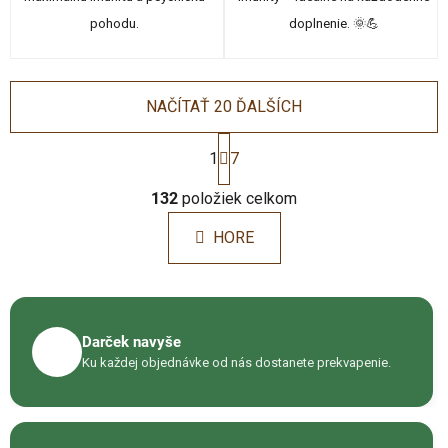
pohodu.
doplnenie. 🌞💪
NAČÍTAŤ 20 ĎALŠÍCH
S
t
1
7
r
O
á
132
položiek celkom
v
n
l
k
HORE
á
o
d
v
a
a
c
n
i
i
Darček navyše
🎁
e
e
Ku každej objednávke od nás dostanete prekvapenie.
p
r
v
k