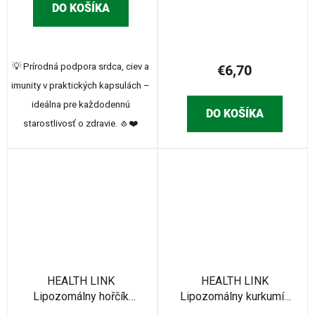
DO KOŠÍKA
💡 Prírodná podpora srdca, ciev a
€6,70
imunity v praktických kapsulách –
ideálna pre každodennú
DO KOŠÍKA
starostlivosť o zdravie. 🧄❤️
HEALTH LINK
HEALTH LINK
Lipozomálny hořčík
Lipozomálny kurkumín
kapsule 60 ks
kapsule 60 ks