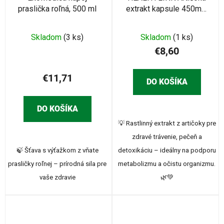
praslička roľná, 500 ml
extrakt kapsule 450mg,
120ks
Skladom
(3 ks)
Skladom
(1 ks)
€8,60
€11,71
DO KOŠÍKA
DO KOŠÍKA
💡 Rastlinný extrakt z artičoky pre
zdravé trávenie, pečeň a
🍃 Šťava s výťažkom z vňate
detoxikáciu – ideálny na podporu
prasličky roľnej – prírodná sila pre
metabolizmu a očistu organizmu.
vaše zdravie
🌿💚