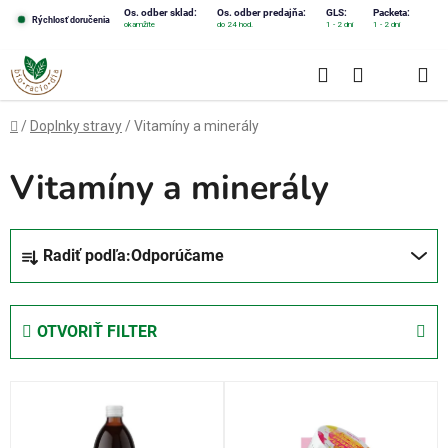
Prejsť
Os. odber sklad:
Os. odber predajňa:
GLS:
Packeta:
Rýchlosť doručenia
okamžite
do 24 hod.
1 - 2 dni
1 - 2 dni
na
obsah
Hľadať
NÁKUPN
KOŠÍK
Domov
/
Doplnky stravy
/
Vitamíny a minerály
Vitamíny a minerály
R
Radiť podľa:
Odporúčame
a
d
e
OTVORIŤ FILTER
n
i
V
e
ý
p
p