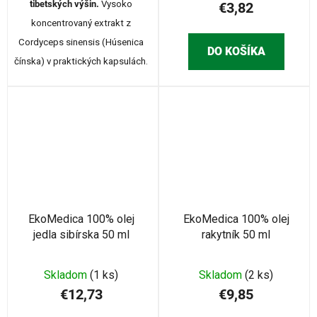
tibetských výšin.
Vysoko
€3,82
koncentrovaný extrakt z
Cordyceps sinensis (Húsenica
DO KOŠÍKA
čínska) v praktických kapsulách.
EkoMedica 100% olej
EkoMedica 100% olej
jedla sibírska 50 ml
rakytník 50 ml
Skladom
(1 ks)
Skladom
(2 ks)
€12,73
€9,85