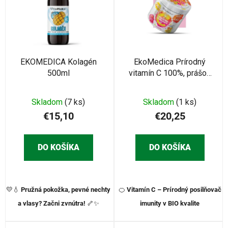
r
i
o
s
d
p
u
r
k
o
EKOMEDICA Kolagén
EkoMedica Prírodný
t
500ml
vitamín C 100%, prášok
d
o
250g
u
v
k
Skladom
(7 ks)
Skladom
(1 ks)
t
€15,10
€20,25
o
v
DO KOŠÍKA
DO KOŠÍKA
💛💧
Pružná pokožka, pevné nechty
🍊
Vitamín C – Prírodný posilňovač
a vlasy? Začni zvnútra!
🦴✨
imunity v BIO kvalite