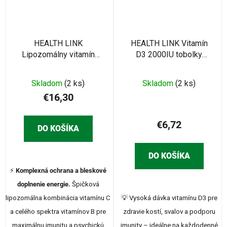
HEALTH LINK
HEALTH LINK Vitamín
Lipozomálny vitamín
D3 2000IU tobolky
C+B-komplex 60 ks
180ks
Skladom
(2 ks)
Skladom
(2 ks)
€16,30
€6,72
DO KOŠÍKA
DO KOŠÍKA
⚡
Komplexná ochrana a bleskové
doplnenie energie.
Špičková
lipozomálna kombinácia vitamínu C
💡 Vysoká dávka vitamínu D3 pre
a celého spektra vitamínov B pre
zdravie kostí, svalov a podporu
maximálnu imunitu a psychickú
imunity – ideálne na každodenné