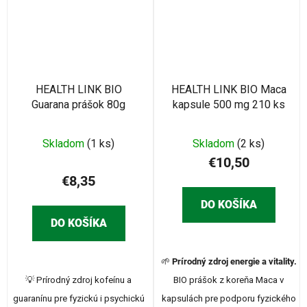
HEALTH LINK BIO
HEALTH LINK BIO Maca
Guarana prášok 80g
kapsule 500 mg 210 ks
Skladom
(1 ks)
Skladom
(2 ks)
€10,50
€8,35
DO KOŠÍKA
DO KOŠÍKA
🌱
Prírodný zdroj energie a vitality.
💡 Prírodný zdroj kofeínu a
BIO prášok z koreňa Maca v
guaranínu pre fyzickú i psychickú
kapsulách pre podporu fyzického