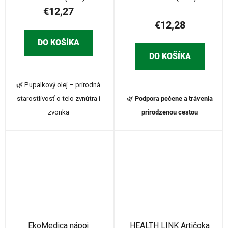
€12,27
€12,28
DO KOŠÍKA
DO KOŠÍKA
🌿 Pupalkový olej – prírodná
starostlivosť o telo zvnútra i
🌿
Podpora pečene a trávenia
zvonka
prirodzenou cestou
EkoMedica nápoj
HEALTH LINK Artičoka