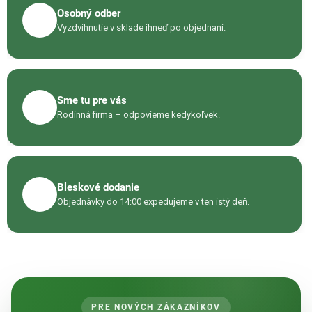
y
Osobný odber
📦
v
Vyzdvihnutie v sklade ihneď po objednaní.
ý
p
i
s
Sme tu pre vás
u
☎️
Rodinná firma – odpovieme kedykoľvek.
Bleskové dodanie
🚚
Objednávky do 14:00 expedujeme v ten istý deň.
PRE NOVÝCH ZÁKAZNÍKOV