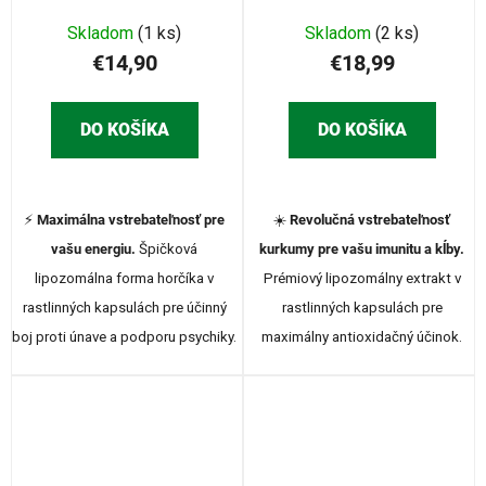
Skladom
(1 ks)
Skladom
(2 ks)
€14,90
€18,99
DO KOŠÍKA
DO KOŠÍKA
⚡
Maximálna vstrebateľnosť pre
☀️
Revolučná vstrebateľnosť
vašu energiu.
Špičková
kurkumy pre vašu imunitu a kĺby.
lipozomálna forma horčíka v
Prémiový lipozomálny extrakt v
rastlinných kapsulách pre účinný
rastlinných kapsulách pre
boj proti únave a podporu psychiky.
maximálny antioxidačný účinok.