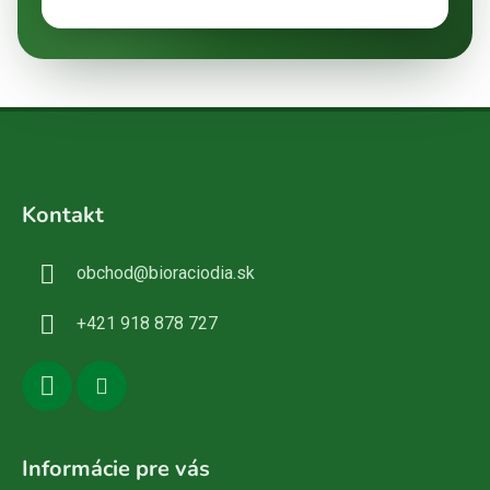
Z
á
Kontakt
p
ä
obchod
@
bioraciodia.sk
t
i
+421 918 878 727
e
Informácie pre vás