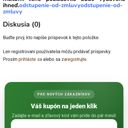
ihneď.
odstupenie-od-zmluvyodstupenie-od-
zmluvy
Diskusia (0)
Buďte prvý, kto napíše príspevok k tejto položke.
Len registrovaní používatelia môžu pridávať príspevky.
Prosím
prihláste sa
alebo sa
zaregistrujte
.
PRE NOVÝCH ZÁKAZNÍKOV
Váš kupón na jeden klik
Zadajte e-mail a zľavový kód vám príde do pár minút.