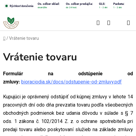
Prejsť
Os. odber sklad:
Os. odber predajňa:
GLS:
Packeta:
Rýchlosť doručenia
okamžite
do 24 hod.
1 - 2 dni
1 - 2 dni
na
obsah
Hľadať
NÁKUPN
KOŠÍK
Domov
/
Vrátenie tovaru
Vrátenie tovaru
Formulár na odstúpenie od
zmluvy:
bioraciodia.sk/docs/odstupenie-od-zmluvy.pdf
Kupujúci je oprávnený odstúpiť od kúpnej zmluvy v lehote 14
pracovných dní
odo d
ňa prevzatia tovaru podľa všeobecných
obchodných podmienok bez udania dôvodu v súlade s § 7
ods. 1 zákona č. 102/2014 Z. z. o ochrane spotrebiteľa pri
predaji tovaru alebo poskytovaní služieb na základe zmluvy