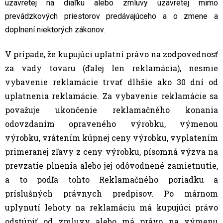
uzavretej na diaľku alebo zmluvy uzavretej mimo
prevádzkových priestorov predávajúceho a o zmene a
doplnení niektorých zákonov.
V prípade, že kupujúci uplatní právo na zodpovednosť
za vady tovaru (ďalej len reklamácia), nesmie
vybavenie reklamácie trvať dlhšie ako 30 dní od
uplatnenia reklamácie. Za vybavenie reklamácie sa
považuje ukončenie reklamačného konania
odovzdaním opraveného výrobku, výmenou
výrobku, vrátením kúpnej ceny výrobku, vyplatením
primeranej zľavy z ceny výrobku, písomná výzva na
prevzatie plnenia alebo jej odôvodnené zamietnutie,
a to podľa tohto Reklamačného poriadku a
príslušných právnych predpisov. Po márnom
uplynutí lehoty na reklamáciu má kupujúci právo
odstúpiť od zmluvy alebo má právo na výmenu