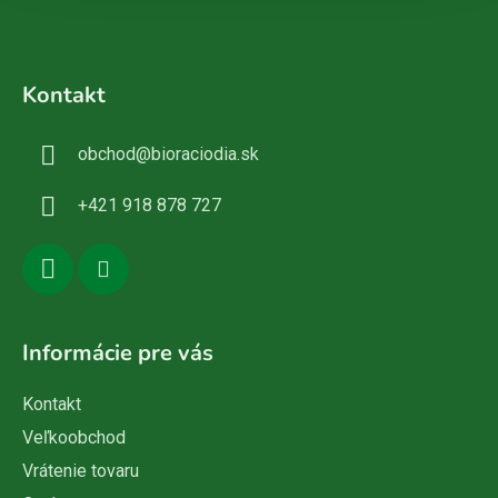
Z
á
Kontakt
p
ä
obchod
@
bioraciodia.sk
t
i
+421 918 878 727
e
Informácie pre vás
Kontakt
Veľkoobchod
Vrátenie tovaru