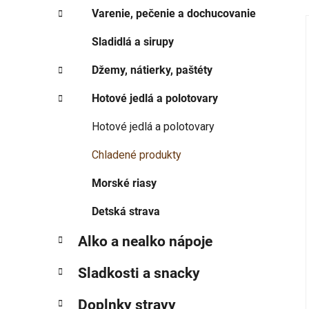
p
r
Varenie, pečenie a dochucovanie
i
a
e
n
Sladidlá a sirupy
e
Džemy, nátierky, paštéty
i
l
Hotové jedlá a polotovary
Hotové jedlá a polotovary
Chladené produkty
Morské riasy
Detská strava
Alko a nealko nápoje
Sladkosti a snacky
Doplnky stravy