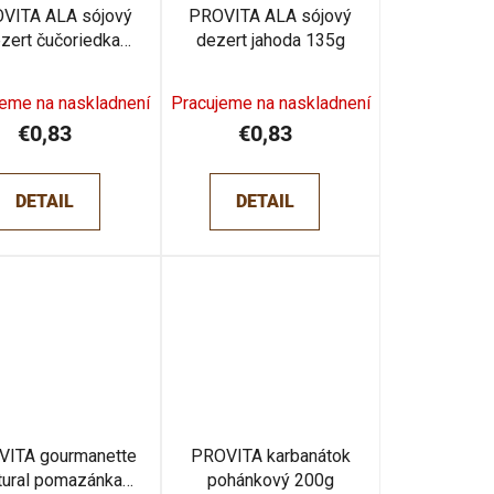
VITA ALA sójový
PROVITA ALA sójový
zert čučoriedka
dezert jahoda 135g
135g
jeme na naskladnení
Pracujeme na naskladnení
€0,83
€0,83
DETAIL
DETAIL
VITA gourmanette
PROVITA karbanátok
tural pomazánka
pohánkový 200g