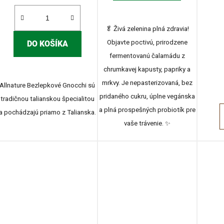
🥬 Živá zelenina plná zdravia!
Objavte poctivú, prirodzene
DO KOŠÍKA
fermentovanú čalamádu z
chrumkavej kapusty, papriky a
mrkvy. Je nepasterizovaná, bez
Allnature Bezlepkové Gnocchi sú
pridaného cukru, úplne vegánska
tradičnou talianskou špecialitou
a plná prospešných probiotík pre
a pochádzajú priamo z Talianska.
vaše trávenie. ✨