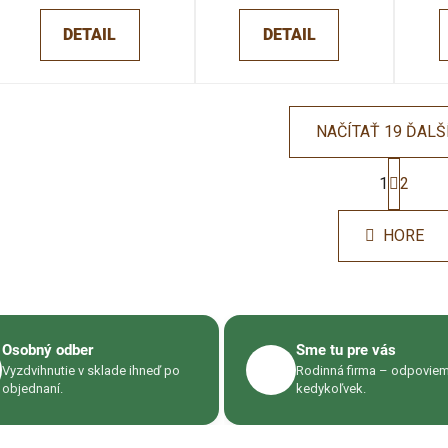
DETAIL
DETAIL
NAČÍTAŤ 19 ĎALŠ
S
t
1
2
O
r
v
á
l
HORE
n
á
k
d
o
v
a
a
c
n
i
Osobný odber
Sme tu pre vás
i
☎️
e
e
Vyzdvihnutie v sklade ihneď po
Rodinná firma – odpovie
p
objednaní.
kedykoľvek.
r
v