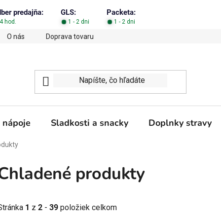
dber predajňa:
GLS:
Packeta:
4 hod.
1 - 2 dni
1 - 2 dni
O nás
Doprava tovaru
Obchodné podmienky
Podm
 nápoje
Sladkosti a snacky
Doplnky stravy
odukty
Chladené produkty
Stránka
1
z
2
-
39
položiek celkom