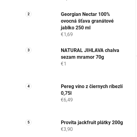
Georgian Nectar 100%
ovocná šťava granátové
jablko 250 ml
€1,69
NATURAL JIHLAVA chalva
sezam mramor 70g
€1
Pereg víno z čiernych ríbezlí
0,75l
€6,49
Provita jackfruit plátky 200g
€3,90