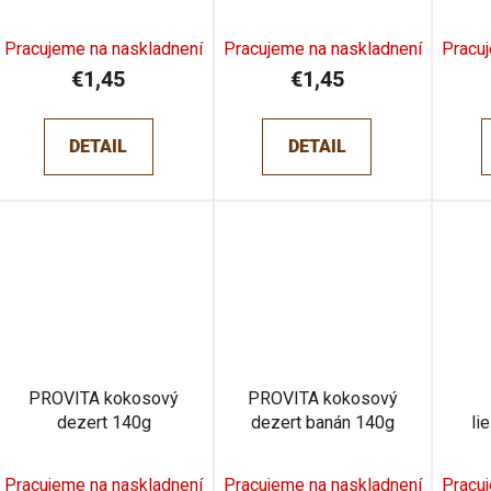
cícerová 130g
paradajka-paprika 130g
sl
Pracujeme na naskladnení
Pracujeme na naskladnení
Pracu
€1,45
€1,45
DETAIL
DETAIL
PROVITA kokosový
PROVITA kokosový
dezert 140g
dezert banán 140g
li
k
Pracujeme na naskladnení
Pracujeme na naskladnení
Pracu