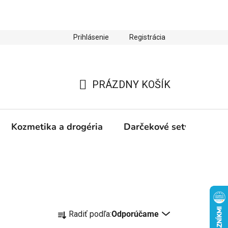
Prihlásenie
Registrácia
ienky ochrany osobných údajov
Zľava 10 % na prvý nákup
PRÁZDNY KOŠÍK
NÁKUPNÝ
KOŠÍK
Kozmetika a drogéria
Darčekové sety
Výp
R
Radiť podľa:
Odporúčame
a