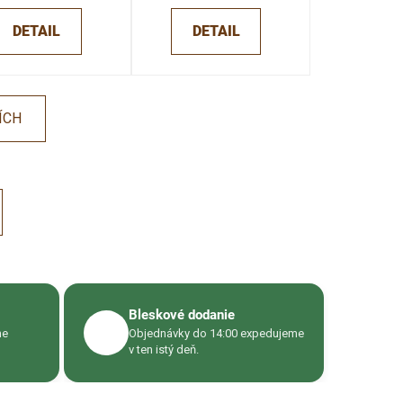
DETAIL
DETAIL
ÍCH
Bleskové dodanie
🚚
me
Objednávky do 14:00 expedujeme
v ten istý deň.