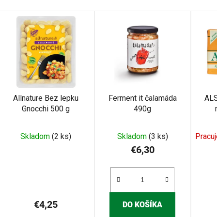
V
ý
p
s
p
r
Allnature Bez lepku
Ferment it čalamáda
ALS
o
Gnocchi 500 g
490g
d
u
Skladom
(2 ks)
Skladom
(3 ks)
Pracu
k
€6,30
t
o
v
€4,25
DO KOŠÍKA