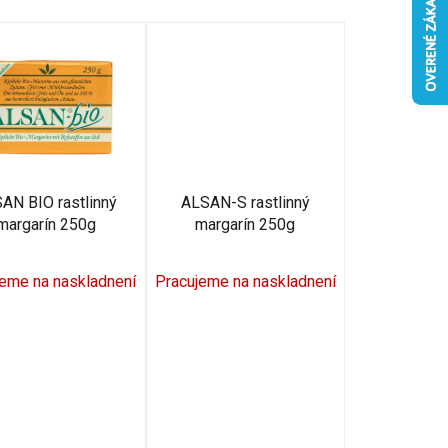
d
e
n
i
e
p
r
o
AN BIO rastlinný
ALSAN-S rastlinný
d
margarín 250g
margarín 250g
u
k
jeme na naskladnení
Pracujeme na naskladnení
t
o
v