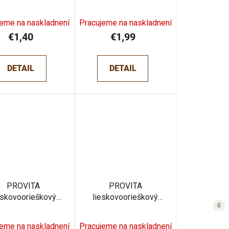
nečnicová 130g
jeme na naskladnení
Pracujeme na naskladnení
€1,40
€1,99
DETAIL
DETAIL
PROVITA
PROVITA
eskovoorieškový
lieskovoorieškový
2
0
0
0
rém kakao 220g
krém karob 220g
jeme na naskladnení
Pracujeme na naskladnení