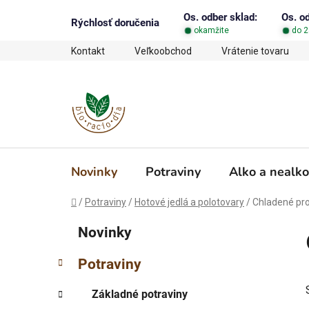
Prejsť
Os. odber sklad:
Os. o
na
Rýchlosť doručenia
okamžite
do 2
obsah
Kontakt
Veľkoobchod
Vrátenie tovaru
Novinky
Potraviny
Alko a nealko
Domov
/
Potraviny
/
Hotové jedlá a polotovary
/
Chladené pr
B
K
Preskočiť
Novinky
a
o
kategórie
t
č
Potraviny
e
n
g
ý
Základné potraviny
ó