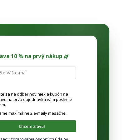
ľava 10 % na prvý nákup 🌿
ste sa na odber noviniek a kupón na
ľavu na prvú objednávku vám pošleme
om.
lame maximálne 2 e-maily mesačne
Chcem zľavu!
sady zpracovania osobných údajov