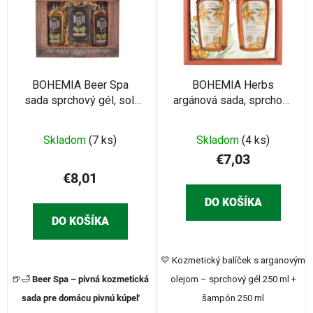
r
i
o
s
d
p
u
r
k
o
BOHEMIA Beer Spa
BOHEMIA Herbs
t
sada sprchový gél, sol,
argánová sada, sprchový
d
o
šampón (BC070152)
gél, šampón (BC055014)
u
v
k
Skladom
(7 ks)
Skladom
(4 ks)
t
€7,03
o
€8,01
v
DO KOŠÍKA
DO KOŠÍKA
💛 Kozmetický balíček s arganovým
🍺🛁
Beer Spa – pivná kozmetická
olejom – sprchový gél 250 ml +
sada pre domácu pivnú kúpeľ
šampón 250 ml