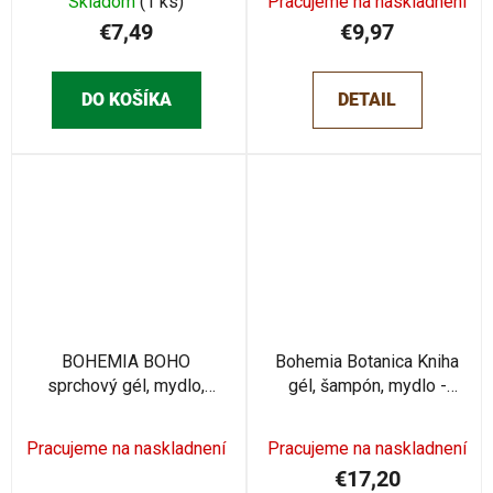
Skladom
(1 ks)
Pracujeme na naskladnení
€7,49
€9,97
DO KOŠÍKA
DETAIL
BOHEMIA BOHO
Bohemia Botanica Kniha
sprchový gél, mydlo,
gél, šampón, mydlo -
šampón (BC610204)
kamilka (BC240033)
Pracujeme na naskladnení
Pracujeme na naskladnení
€17,20