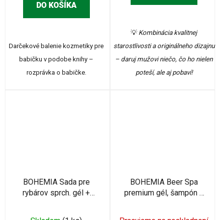
DO KOŠÍKA
💡
Kombinácia kvalitnej
Darčekové balenie kozmetiky pre
starostlivosti a originálneho dizajnu
babičku v podobe knihy –
– daruj mužovi niečo, čo ho nielen
rozprávka o babičke.
poteší, ale aj pobaví!
BOHEMIA Sada pre
BOHEMIA Beer Spa
rybárov sprch. gél +
premium gél, šampón a
šampón 2x 250ml
pena 3x200ml
(BC126026)
(BC701536)