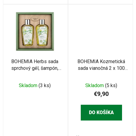
BOHEMIA Herbs sada
BOHEMIA Kozmetická
sprchový gél, šampón,
sada vianočná 2 x 100
oliva (BC077007)
ml + 30 g (BC240105)
Skladom
(3 ks)
Skladom
(5 ks)
€9,90
DO KOŠÍKA