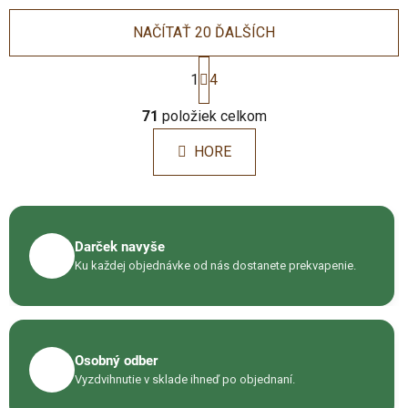
NAČÍTAŤ 20 ĎALŠÍCH
S
t
1
4
r
O
á
71
položiek celkom
v
n
l
k
HORE
á
o
d
v
a
a
c
n
i
i
Darček navyše
🎁
e
e
Ku každej objednávke od nás dostanete prekvapenie.
p
r
v
k
y
Osobný odber
📦
v
Vyzdvihnutie v sklade ihneď po objednaní.
ý