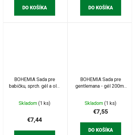
DO KOŠÍKA
DO KOŠÍKA
BOHEMIA Sada pre
BOHEMIA Sada pre
babičku, sprch. gél a olej
gentlemana - gél 200ml,
250ml (BC001473)
šampón 200ml
(BC126029)
Skladom
(1 ks)
Skladom
(1 ks)
€7,55
€7,44
DO KOŠÍKA