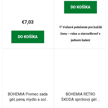
DO KOŠÍKA
€7,03
💜
Voňavé potešenie pre každú
ženu – relax a starostlivosť v
DO KOŠÍKA
jednom balení
BOHEMIA Pivrnec sada
BOHEMIA RETRO
gél, pena, mydlo a sol
ŠKODA sprchový gél +
(BC701532)
šampón 200ml