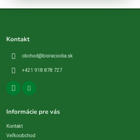
Z
á
Kontakt
p
ä
obchod
@
bioraciodia.sk
t
i
+421 918 878 727
e
Informácie pre vás
Kontakt
Veľkoobchod