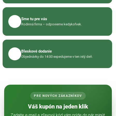
p
i
s
Sme tu pre vás
u
☎️
Rodinná firma – odpovieme kedykoľvek.
Bleskové dodanie
🚚
Objednávky do 14:00 expedujeme v ten istý deň.
PRE NOVÝCH ZÁKAZNÍKOV
Váš kupón na jeden klik
Zadajte e-mail a zľavový kód vám príde do pár minút.