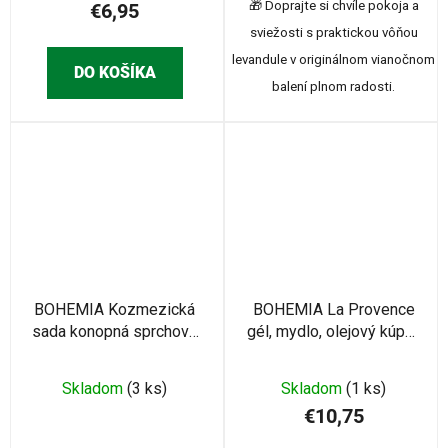
🎁 Doprajte si chvíle pokoja a
€6,95
sviežosti s praktickou vôňou
levandule v originálnom vianočnom
DO KOŠÍKA
balení plnom radosti.
BOHEMIA Kozmezická
BOHEMIA La Provence
sada konopná sprchový
gél, mydlo, olejový kúpel,
gél, šampón (BC002802)
byliny (BC007019)
Skladom
(3 ks)
Skladom
(1 ks)
€10,75