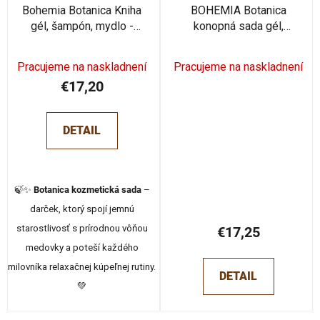
Bohemia Botanica Kniha
BOHEMIA Botanica
gél, šampón, mydlo -
konopná sada gél,
medovka (BC240034)
šampón, mydlo
(BC190026)
Pracujeme na naskladnení
Pracujeme na naskladnení
€17,20
DETAIL
🍃✨
Botanica kozmetická sada
–
darček, ktorý spojí jemnú
starostlivosť s prírodnou vôňou
€17,25
medovky a poteší každého
milovníka relaxačnej kúpeľnej rutiny.
DETAIL
⁠💚