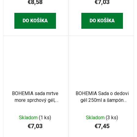
€8,58
€7,03
DO KOŠÍKA
DO KOŠÍKA
BOHEMIA sada mrtve
BOHEMIA Sada o dedovi
more sprchový gél,
gél 250ml a šampón
šampón (BC001640)
250ml (BC210169)
Skladom
(1 ks)
Skladom
(3 ks)
€7,03
€7,45