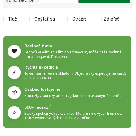
€8,33 bez DPH
Jednotková cena:
Tlač
Opýtať sa
Strážiť
Zdieľať
Rodinná firma
❤️
Len vďaka vám a vašim objednávkam, môže naša rodinná
firma fungovať. Ďakujeme!
Rýchla expedícia
⚡
Tovar máme reálne skladom. Objednávky expedujeme každý
deň okolo 14:00.
Osobne testujeme
🌱
Produkty z ponuky prešli najskôr našim osobným "sitom".
500+ recenzií
⭐
Stovky spokojných zákazníkov, ktorým sme vyčarili úsmev.
Tisíce expedovaných objednávok ročne.