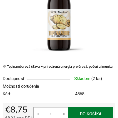
5
hviezdičiek.
🌱
Topinamburová šťava – prirodzená energia pre črevá, pečeň a imunitu
Dostupnosť
Skladom
(2 ks)
Možnosti doručenia
Kód:
4868
€8,75
DO KOŠÍKA