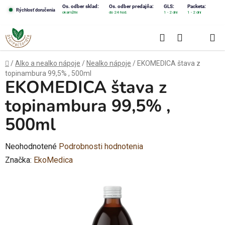
Prejsť
Os. odber sklad:
Os. odber predajňa:
GLS:
Packeta:
Rýchlosť doručenia
okamžite
do 24 hod.
1 - 2 dni
1 - 2 dni
na
obsah
Hľadať
NÁKUPN
KOŠÍK
Domov
/
Alko a nealko nápoje
/
Nealko nápoje
/
EKOMEDICA štava z
topinambura 99,5% , 500ml
EKOMEDICA štava z
topinambura 99,5% ,
500ml
Priemerné
Neohodnotené
Podrobnosti hodnotenia
hodnotenie
Značka:
EkoMedica
produktu
je
0,0
z