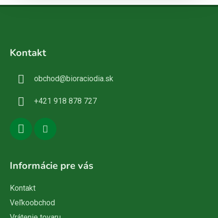
Z
á
Kontakt
p
ä
obchod
@
bioraciodia.sk
t
i
+421 918 878 727
e
Informácie pre vás
Kontakt
Veľkoobchod
Vrátenie tovaru