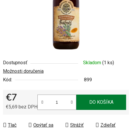
Dostupnosť
Skladom
(1 ks)
Možnosti doručenia
Kód:
899
€7
DO KOŠÍKA
€5,69 bez DPH
Jednotková cena:
Tlač
Opýtať sa
Strážiť
Zdieľať