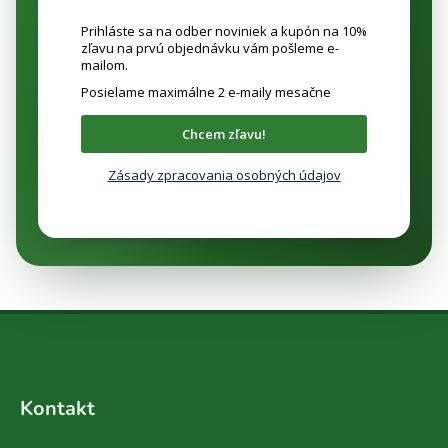
Prihláste sa na odber noviniek a kupón na 10%
zľavu na prvú objednávku vám pošleme e-
mailom.
Posielame maximálne 2 e-maily mesačne
Chcem zľavu!
Zásady zpracovania osobných údajov
Z
á
Kontakt
p
ä