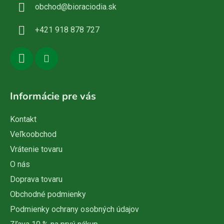
obchod
@
bioraciodia.sk
t
i
+421 918 878 727
e
Informácie pre vás
Kontakt
Veľkoobchod
Vrátenie tovaru
O nás
Doprava tovaru
Obchodné podmienky
Podmienky ochrany osobných údajov