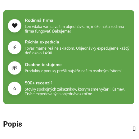
Rodinná firma
❤️
Len vďaka vám a vašim objednávkam, môže naša rodinná
firma fungovať. Ďakujeme!
Rýchla expedícia
⚡
Tovar máme reálne skladom. Objednávky expedujeme každý
deň okolo 14:00.
Osobne testujeme
🌱
Produkty z ponuky prešli najskôr našim osobným "sitom".
500+ recenzií
⭐
Stovky spokojných zákazníkov, ktorým sme vyčarili úsmev.
Tisíce expedovaných objednávok ročne.
Popis