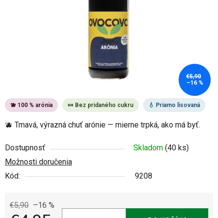
€5,90
–16 %
🫐 100 % arónia
🍬 Bez pridaného cukru
💧 Priamo lisovaná
🫐 Tmavá, výrazná chuť arónie — mierne trpká, ako má byť.
Dostupnosť
Skladom
(40 ks)
Možnosti doručenia
Kód:
9208
€5,90
–16 %