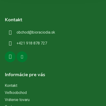
Z
á
Kontakt
p
ä
obchod
@
bioraciodia.sk
t
i
+421 918 878 727
e
Informácie pre vás
Kontakt
Veľkoobchod
Vrátenie tovaru