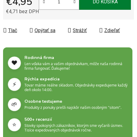
€4,95
DO KOŠÍKA
€4,71 bez DPH
Jednotková cena:
Tlač
Opýtať sa
Strážiť
Zdieľať
Rodinná firma
❤️
Len vďaka vám a vašim objednávkam, môže naša rodinná
firma fungovať. Ďakujeme!
Rýchla expedícia
⚡
Tovar máme reálne skladom. Objednávky expedujeme každý
deň okolo 14:00.
Osobne testujeme
🌱
Produkty z ponuky prešli najskôr našim osobným "sitom".
500+ recenzií
⭐
Stovky spokojných zákazníkov, ktorým sme vyčarili úsmev.
Tisíce expedovaných objednávok ročne.