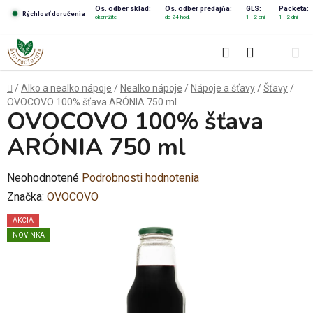
Prejsť
Os. odber sklad:
Os. odber predajňa:
GLS:
Packeta:
Rýchlosť doručenia
okamžite
do 24 hod.
1 - 2 dni
1 - 2 dni
na
obsah
Hľadať
NÁKUPN
KOŠÍK
Domov
/
Alko a nealko nápoje
/
Nealko nápoje
/
Nápoje a šťavy
/
Šťavy
/
OVOCOVO 100% šťava ARÓNIA 750 ml
OVOCOVO 100% šťava
ARÓNIA 750 ml
Priemerné
Neohodnotené
Podrobnosti hodnotenia
hodnotenie
Značka:
OVOCOVO
produktu
AKCIA
je
NOVINKA
0,0
z
5
hviezdičiek.