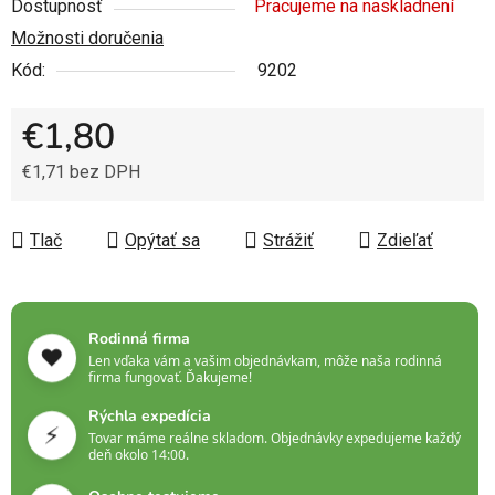
Dostupnosť
Pracujeme na naskladnení
Možnosti doručenia
Kód:
9202
€1,80
€1,71 bez DPH
Jednotková cena:
Tlač
Opýtať sa
Strážiť
Zdieľať
Rodinná firma
❤️
Len vďaka vám a vašim objednávkam, môže naša rodinná
firma fungovať. Ďakujeme!
Rýchla expedícia
⚡
Tovar máme reálne skladom. Objednávky expedujeme každý
deň okolo 14:00.