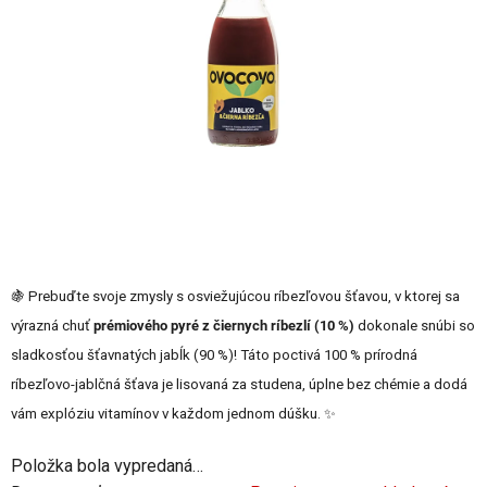
5
hviezdičiek.
🍇 Prebuďte svoje zmysly s osviežujúcou ríbezľovou šťavou,
v ktorej sa
výrazná chuť
prémiového pyré z čiernych ríbezlí (10 %)
dokonale snúbi so
sladkosťou šťavnatých jabĺk (90 %)!
Táto poctivá 100 % prírodná
ríbezľovo-jablčná šťava je lisovaná za studena,
úplne bez chémie a dodá
vám explóziu vitamínov v každom jednom dúšku.
✨
Položka bola vypredaná…