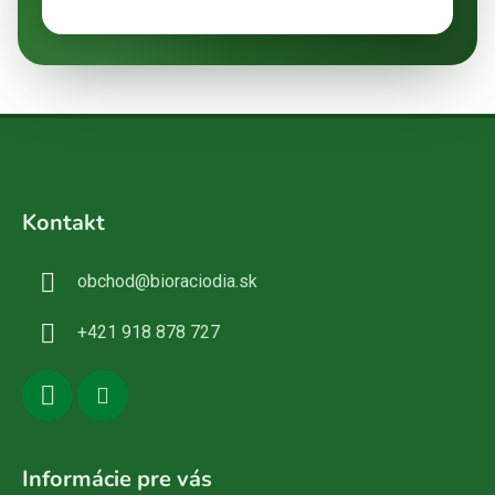
Z
á
Kontakt
p
ä
obchod
@
bioraciodia.sk
t
i
+421 918 878 727
e
Informácie pre vás