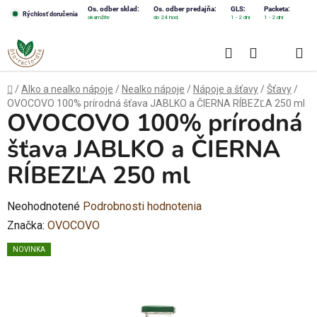
Prejsť
Os. odber sklad:
Os. odber predajňa:
GLS:
Packeta:
Rýchlosť doručenia
okamžite
do 24 hod.
1 - 2 dni
1 - 2 dni
na
obsah
Hľadať
NÁKUPN
KOŠÍK
Domov
/
Alko a nealko nápoje
/
Nealko nápoje
/
Nápoje a šťavy
/
Šťavy
/
OVOCOVO 100% prírodná šťava JABLKO a ČIERNA RÍBEZĽA 250 ml
OVOCOVO 100% prírodná
šťava JABLKO a ČIERNA
RÍBEZĽA 250 ml
Priemerné
Neohodnotené
Podrobnosti hodnotenia
hodnotenie
Značka:
OVOCOVO
produktu
NOVINKA
je
0,0
z