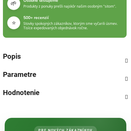
Osobne testujeme
🌱
Produkty z ponuky prešli najskôr našim osobným "sitom".
500+ recenzií
⭐
Stovky spokojných zákazníkov, ktorým sme vyčarili úsmev.
Tisíce expedovaných objednávok ročne.
Popis
Parametre
Hodnotenie
PRE NOVÝCH ZÁKAZNÍKOV