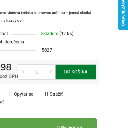
u
ovo-višňová tyčinka s rumovou arómou – jemná sladká
 na každý deň.
nosť
Skladom
(12 ks)
i doručenia
čiek.
5827
,98
DO KOŠÍKA
 bez DPH
tková cena:
Opýtať sa
Strážiť
ať
500+ recenzií