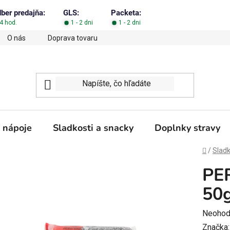
dber predajňa:
GLS:
Packeta:
4 hod.
1 - 2 dni
1 - 2 dni
O nás
Doprava tovaru
Obchodné podmienky
Podm
 nápoje
Sladkosti a snacky
Doplnky stravy
Domov
/
Sladk
PER
50
Prieme
Neohod
hodnot
Značka