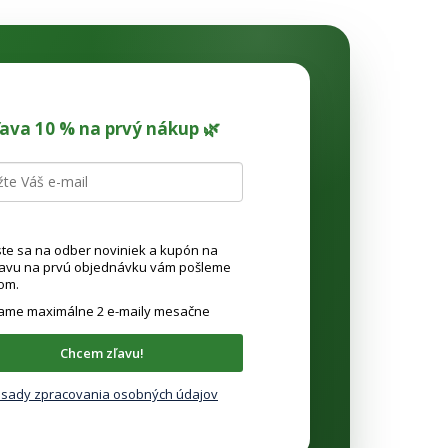
ľava 10 % na prvý nákup 🌿
ste sa na odber noviniek a kupón na
ľavu na prvú objednávku vám pošleme
om.
lame maximálne 2 e-maily mesačne
Chcem zľavu!
sady zpracovania osobných údajov