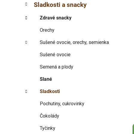
Sladkosti a snacky
i
a
e
n
Zdravé snacky
e
l
Orechy
Sušené ovocie, orechy, semienka
Sušené ovocie
Semená a plody
Slané
Sladkosti
Pochutiny, cukrovinky
Čokolády
Tyčinky