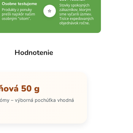
Osobne testujeme
Stovky spokojných
⭐
Produkty z ponuky
zákazníkov, ktorým
prešli najskôr našim
sme vyčarili úsmev.
osobným "sitom".
Tisíce expedovaných
objednávok ročne.
Hodnotenie
šňová 50 g
arómy – výborná pochúťka vhodná