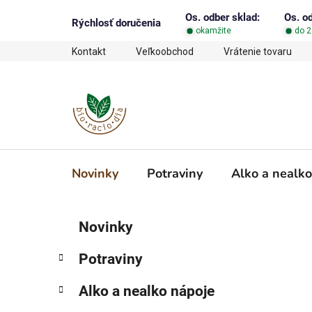
Prejsť
Os. odber sklad:
Os. o
na
Rýchlosť doručenia
okamžite
do 2
obsah
Kontakt
Veľkoobchod
Vrátenie tovaru
Novinky
Potraviny
Alko a nealko
B
K
Preskočiť
Novinky
a
o
kategórie
t
č
Potraviny
e
n
g
ý
Alko a nealko nápoje
ó
p
r