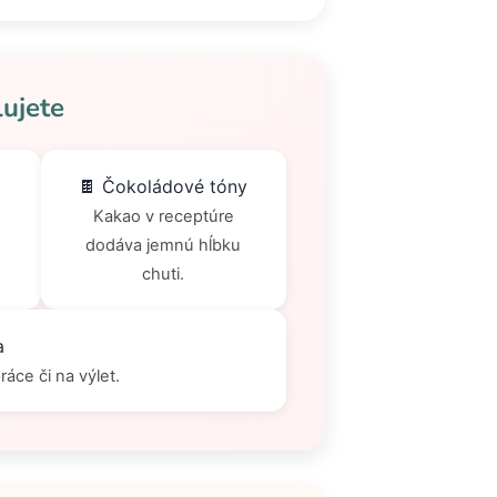
lujete
🍫 Čokoládové tóny
Kakao v receptúre
dodáva jemnú hĺbku
chuti.
a
ráce či na výlet.