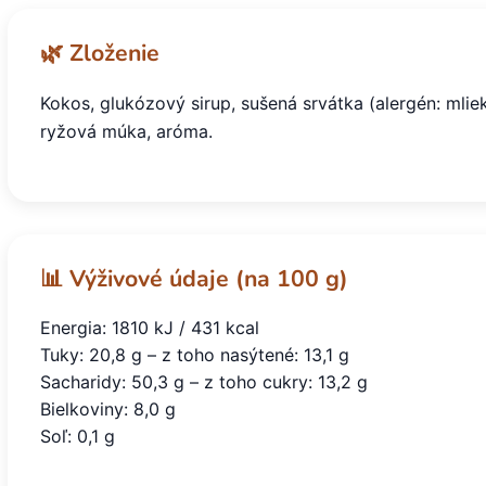
🌿 Zloženie
Kokos, glukózový sirup, sušená srvátka (alergén: mlie
ryžová múka, aróma.
📊 Výživové údaje (na 100 g)
Energia: 1810 kJ / 431 kcal
Tuky: 20,8 g – z toho nasýtené: 13,1 g
Sacharidy: 50,3 g – z toho cukry: 13,2 g
Bielkoviny: 8,0 g
Soľ: 0,1 g