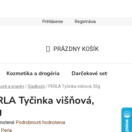
Prihlásenie
Registrácia
ienky ochrany osobných údajov
Zľava 10 % na prvý nákup
PRÁZDNY KOŠÍK
NÁKUPNÝ
KOŠÍK
Kozmetika a drogéria
Darčekové sety
Výp
osti a snacky
/
Sladkosti
/
PERLA Tyčinka višňová, 50g
LA Tyčinka višňová,
g
rné
notené
Podrobnosti hodnotenia
enie
:
Perla