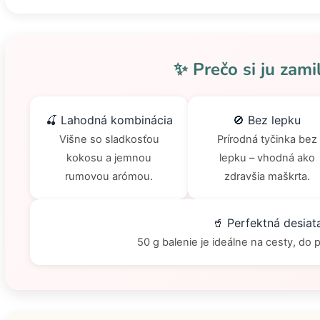
✨ Prečo si ju zami
🍒 Lahodná kombinácia
🚫 Bez lepku
Višne so sladkosťou
Prírodná tyčinka bez
kokosu a jemnou
lepku – vhodná ako
rumovou arómou.
zdravšia maškrta.
🥤 Perfektná desiat
50 g balenie je ideálne na cesty, do p