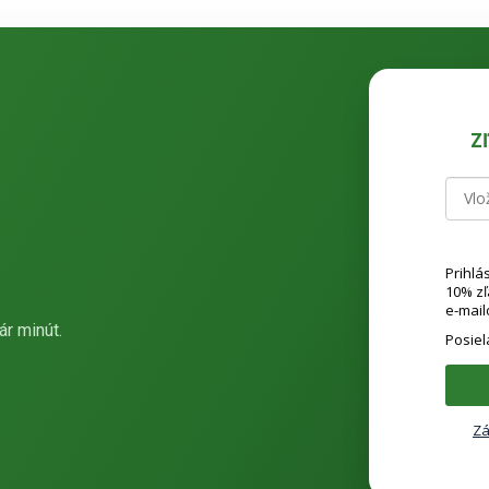
Z
Prihlá
10% z
e-mail
ár minút.
Posie
Zá