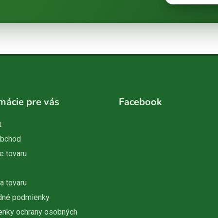
mácie pre vás
Facebook
t
obchod
e tovaru
a tovaru
dné podmienky
nky ochrany osobných