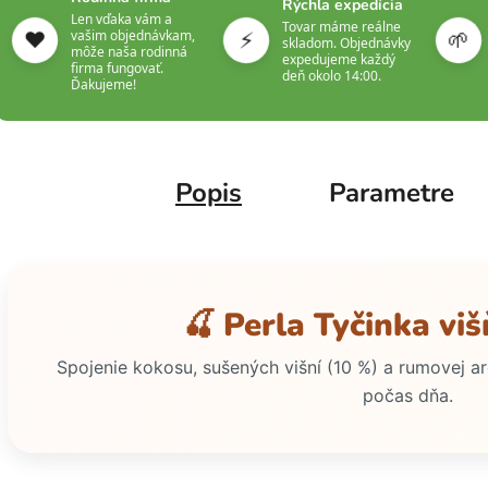
Rýchla expedícia
Len vďaka vám a
Tovar máme reálne
❤️
⚡
🌱
vašim objednávkam,
skladom. Objednávky
môže naša rodinná
expedujeme každý
firma fungovať.
deň okolo 14:00.
Ďakujeme!
Popis
Parametre
🍒 Perla Tyčinka vi
Spojenie kokosu, sušených višní (10 %) a rumovej 
počas dňa.