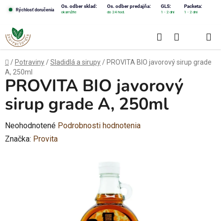
Prejsť
Os. odber sklad:
Os. odber predajňa:
GLS:
Packeta:
Rýchlosť doručenia
okamžite
do 24 hod.
1 - 2 dni
1 - 2 dni
na
obsah
Hľadať
NÁKUPN
KOŠÍK
Domov
/
Potraviny
/
Sladidlá a sirupy
/
PROVITA BIO javorový sirup grade
A, 250ml
PROVITA BIO javorový
sirup grade A, 250ml
Priemerné
Neohodnotené
Podrobnosti hodnotenia
hodnotenie
Značka:
Provita
produktu
je
0,0
z
5
hviezdičiek.