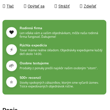
Tlač
Opýtať sa
Strážiť
Zdieľať
Rodinná firma
❤️
Len vďaka vám a vašim objednávkam, môže naša rodinná
firma fungovať. Ďakujeme!
Rýchla expedícia
⚡
Tovar máme reálne skladom. Objednávky expedujeme každý
deň okolo 14:00.
Osobne testujeme
🌱
Produkty z ponuky prešli najskôr našim osobným "sitom".
500+ recenzií
⭐
Stovky spokojných zákazníkov, ktorým sme vyčarili úsmev.
Tisíce expedovaných objednávok ročne.