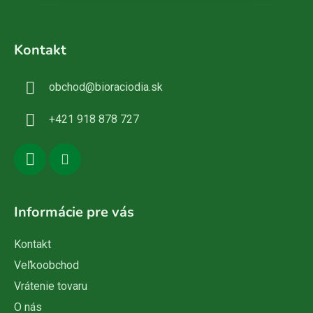
Z
á
Kontakt
p
ä
obchod
@
bioraciodia.sk
t
i
+421 918 878 727
e
Informácie pre vás
Kontakt
Veľkoobchod
Vrátenie tovaru
O nás