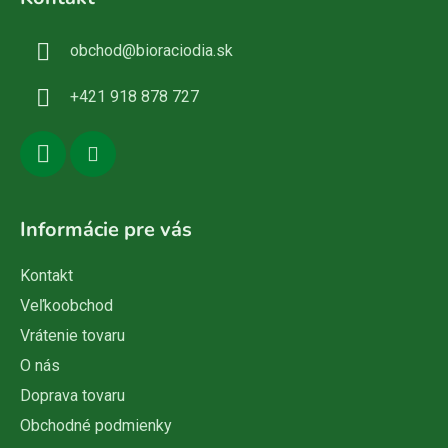
p
ä
obchod
@
bioraciodia.sk
t
i
+421 918 878 727
e
Informácie pre vás
Kontakt
Veľkoobchod
Vrátenie tovaru
O nás
Doprava tovaru
Obchodné podmienky