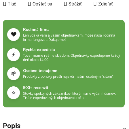
Tlač
Opýtať sa
Strážiť
Zdieľať
Rodinná firma
❤️
Len vďaka vám a vašim objednávkam, môže naša rodinná
firma fungovať. Ďakujeme!
Rýchla expedícia
⚡
Tovar máme reálne skladom. Objednávky expedujeme každý
deň okolo 14:00.
Osobne testujeme
🌱
Produkty z ponuky prešli najskôr našim osobným "sitom".
500+ recenzií
⭐
Stovky spokojných zákazníkov, ktorým sme vyčarili úsmev.
Tisíce expedovaných objednávok ročne.
Popis