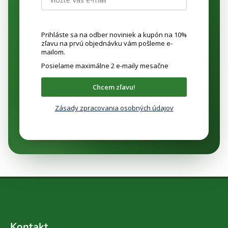
Prihláste sa na odber noviniek a kupón na 10%
zľavu na prvú objednávku vám pošleme e-
mailom.
Posielame maximálne 2 e-maily mesačne
Chcem zľavu!
Zásady zpracovania osobných údajov
Z
á
Kontakt