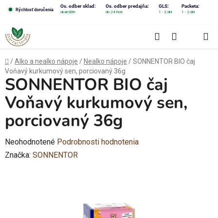
Prejsť
Os. odber sklad:
Os. odber predajňa:
GLS:
Packeta:
Rýchlosť doručenia
okamžite
do 24 hod.
1 - 2 dni
1 - 2 dni
na
obsah
Hľadať
NÁKUPN
KOŠÍK
Domov
/
Alko a nealko nápoje
/
Nealko nápoje
/
SONNENTOR BIO čaj
Voňavý kurkumový sen, porciovaný 36g
SONNENTOR BIO čaj
Voňavý kurkumový sen,
porciovaný 36g
Priemerné
Neohodnotené
Podrobnosti hodnotenia
hodnotenie
Značka:
SONNENTOR
produktu
je
0,0
z