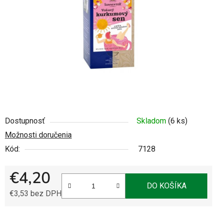
5
hviezdičiek.
Dostupnosť
Skladom
(6 ks)
Možnosti doručenia
Kód:
7128
€4,20
DO KOŠÍKA
€3,53 bez DPH
Jednotková cena: