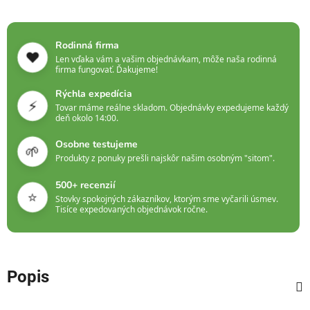
Rodinná firma
❤️
Len vďaka vám a vašim objednávkam, môže naša rodinná
firma fungovať. Ďakujeme!
Rýchla expedícia
⚡
Tovar máme reálne skladom. Objednávky expedujeme každý
deň okolo 14:00.
Osobne testujeme
🌱
Produkty z ponuky prešli najskôr našim osobným "sitom".
500+ recenzií
⭐
Stovky spokojných zákazníkov, ktorým sme vyčarili úsmev.
Tisíce expedovaných objednávok ročne.
Popis