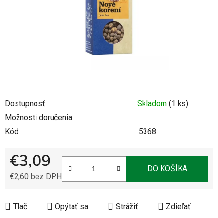
Dostupnosť
Skladom
(1 ks)
Možnosti doručenia
Kód:
5368
€3,09
DO KOŠÍKA
€2,60 bez DPH
Jednotková cena:
Tlač
Opýtať sa
Strážiť
Zdieľať