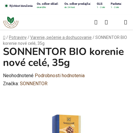
Prejsť
Os. odber sklad:
Os. odber predajňa:
GLS:
Packeta:
Rýchlosť doručenia
okamžite
do 24 hod.
1 - 2 dni
1 - 2 dni
na
obsah
Hľadať
NÁKUPN
KOŠÍK
Domov
/
Potraviny
/
Varenie, pečenie a dochucovanie
/
SONNENTOR BIO
korenie nové celé, 35g
SONNENTOR BIO korenie
nové celé, 35g
Priemerné
Neohodnotené
Podrobnosti hodnotenia
hodnotenie
Značka:
SONNENTOR
produktu
je
0,0
z
5
hviezdičiek.