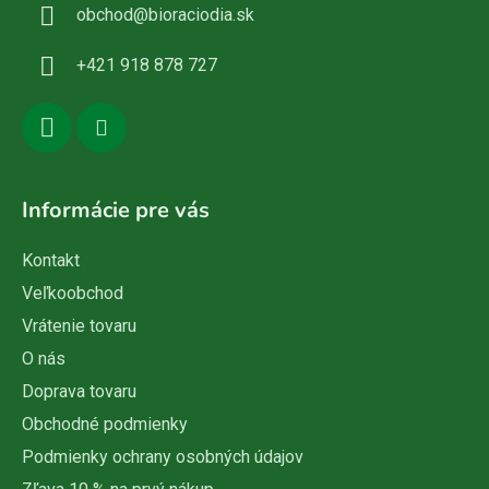
obchod
@
bioraciodia.sk
t
i
+421 918 878 727
e
Informácie pre vás
Kontakt
Veľkoobchod
Vrátenie tovaru
O nás
Doprava tovaru
Obchodné podmienky
Podmienky ochrany osobných údajov