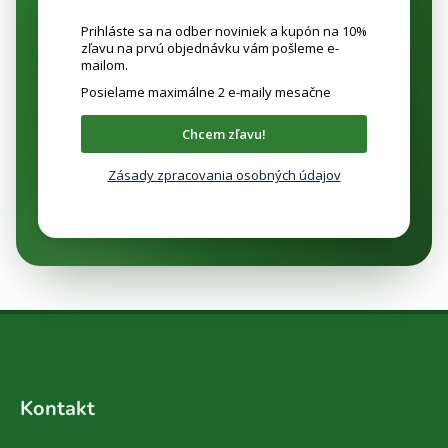
Prihláste sa na odber noviniek a kupón na 10%
zľavu na prvú objednávku vám pošleme e-
mailom.
Posielame maximálne 2 e-maily mesačne
Chcem zľavu!
Zásady zpracovania osobných údajov
Z
á
Kontakt
p
ä