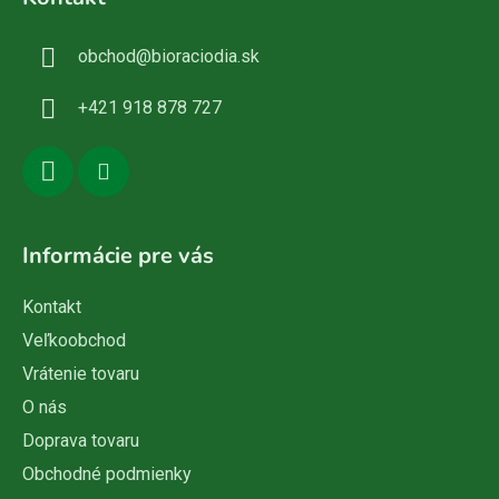
p
ä
obchod
@
bioraciodia.sk
t
i
+421 918 878 727
e
Informácie pre vás
Kontakt
Veľkoobchod
Vrátenie tovaru
O nás
Doprava tovaru
Obchodné podmienky