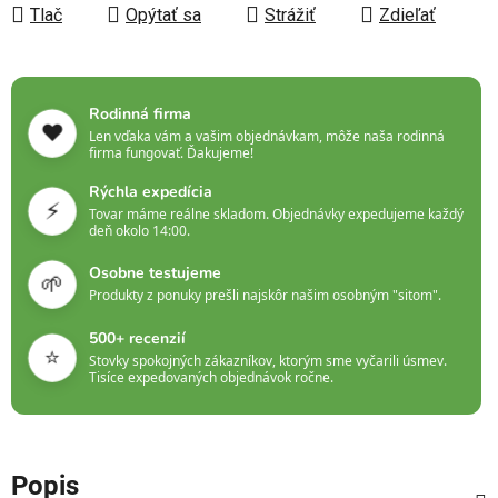
Tlač
Opýtať sa
Strážiť
Zdieľať
Rodinná firma
❤️
Len vďaka vám a vašim objednávkam, môže naša rodinná
firma fungovať. Ďakujeme!
Rýchla expedícia
⚡
Tovar máme reálne skladom. Objednávky expedujeme každý
deň okolo 14:00.
Osobne testujeme
🌱
Produkty z ponuky prešli najskôr našim osobným "sitom".
500+ recenzií
⭐
Stovky spokojných zákazníkov, ktorým sme vyčarili úsmev.
Tisíce expedovaných objednávok ročne.
Popis