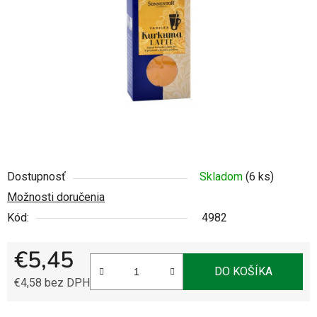
5
hviezdičiek.
Dostupnosť
Skladom
(6 ks)
Možnosti doručenia
Kód:
4982
€5,45
DO KOŠÍKA
€4,58 bez DPH
Jednotková cena: