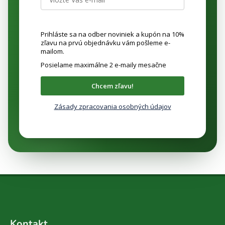
Prihláste sa na odber noviniek a kupón na 10%
zľavu na prvú objednávku vám pošleme e-
mailom.
Posielame maximálne 2 e-maily mesačne
Chcem zľavu!
Zásady zpracovania osobných údajov
Z
á
Kontakt