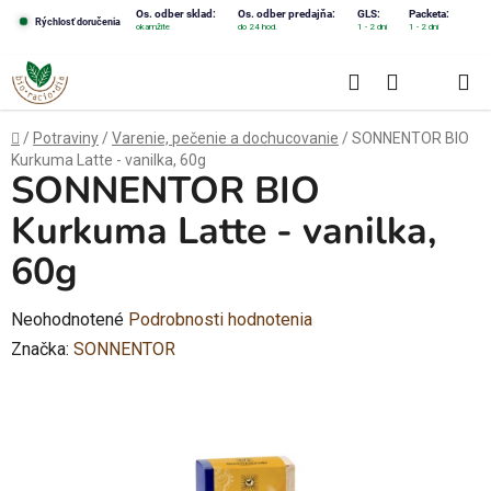
Prejsť
Os. odber sklad:
Os. odber predajňa:
GLS:
Packeta:
Rýchlosť doručenia
okamžite
do 24 hod.
1 - 2 dni
1 - 2 dni
na
obsah
Hľadať
NÁKUPN
KOŠÍK
Domov
/
Potraviny
/
Varenie, pečenie a dochucovanie
/
SONNENTOR BIO
Kurkuma Latte - vanilka, 60g
SONNENTOR BIO
Kurkuma Latte - vanilka,
60g
Priemerné
Neohodnotené
Podrobnosti hodnotenia
hodnotenie
Značka:
SONNENTOR
produktu
je
0,0
z