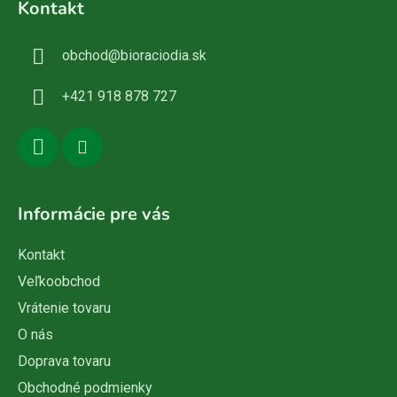
Kontakt
p
ä
obchod
@
bioraciodia.sk
t
i
+421 918 878 727
e
Informácie pre vás
Kontakt
Veľkoobchod
Vrátenie tovaru
O nás
Doprava tovaru
Obchodné podmienky