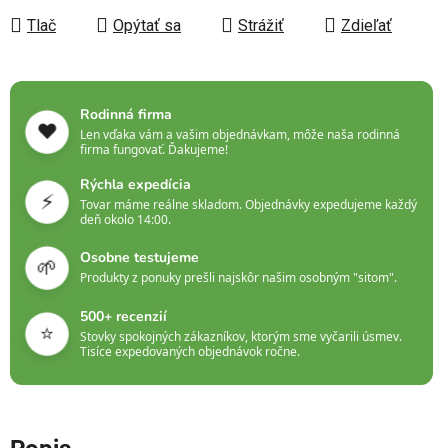
Tlač
Opýtať sa
Strážiť
Zdieľať
Rodinná firma
❤️
Len vďaka vám a vašim objednávkam, môže naša rodinná
firma fungovať. Ďakujeme!
Rýchla expedícia
⚡
Tovar máme reálne skladom. Objednávky expedujeme každý
deň okolo 14:00.
Osobne testujeme
🌱
Produkty z ponuky prešli najskôr našim osobným "sitom".
500+ recenzií
⭐
Stovky spokojných zákazníkov, ktorým sme vyčarili úsmev.
Tisíce expedovaných objednávok ročne.