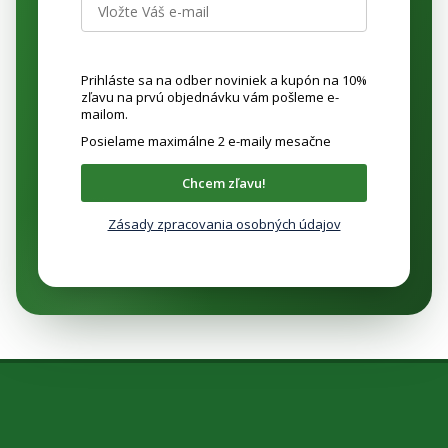
Prihláste sa na odber noviniek a kupón na 10%
zľavu na prvú objednávku vám pošleme e-
mailom.
Posielame maximálne 2 e-maily mesačne
Chcem zľavu!
Zásady zpracovania osobných údajov
Z
á