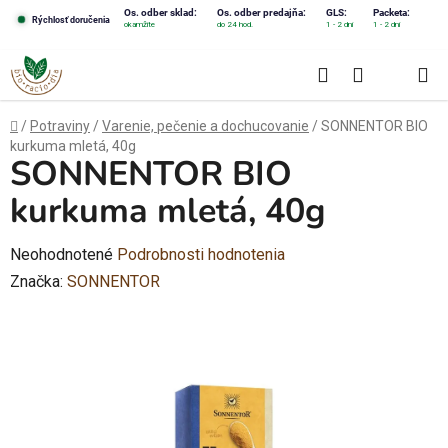
Prejsť
Os. odber sklad:
Os. odber predajňa:
GLS:
Packeta:
Rýchlosť doručenia
okamžite
do 24 hod.
1 - 2 dni
1 - 2 dni
na
obsah
Hľadať
NÁKUPN
KOŠÍK
Domov
/
Potraviny
/
Varenie, pečenie a dochucovanie
/
SONNENTOR BIO
kurkuma mletá, 40g
SONNENTOR BIO
kurkuma mletá, 40g
Priemerné
Neohodnotené
Podrobnosti hodnotenia
hodnotenie
Značka:
SONNENTOR
produktu
je
0,0
z
5
hviezdičiek.