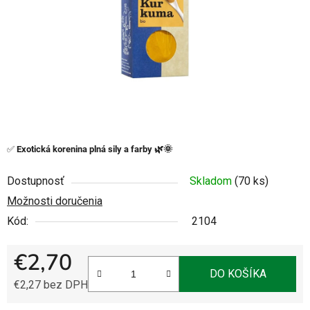
✅
Exotická korenina plná sily a farby 🌿🌞
Dostupnosť
Skladom
(70 ks)
Možnosti doručenia
Kód:
2104
€2,70
DO KOŠÍKA
€2,27 bez DPH
Jednotková cena: