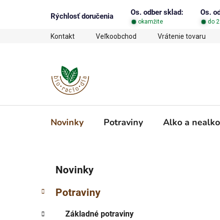
Prejsť
Os. odber sklad:
Os. o
na
Rýchlosť doručenia
okamžite
do 2
obsah
Kontakt
Veľkoobchod
Vrátenie tovaru
Novinky
Potraviny
Alko a nealko
B
K
Preskočiť
Novinky
a
o
kategórie
t
č
Potraviny
e
n
g
ý
Základné potraviny
ó