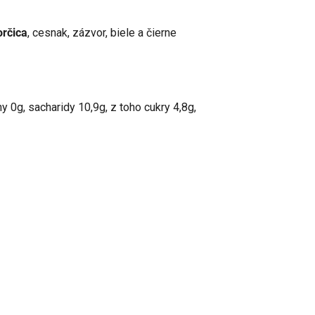
orčica
, cesnak, zázvor, biele a čierne
y 0g, sacharidy 10,9g, z toho cukry 4,8g,