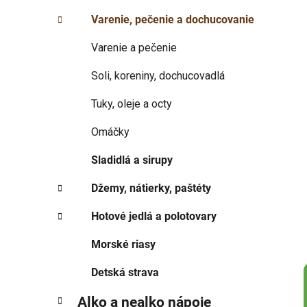
p
r
Varenie, pečenie a dochucovanie
i
a
e
n
Varenie a pečenie
e
Soli, koreniny, dochucovadlá
l
Tuky, oleje a octy
Omáčky
Sladidlá a sirupy
Džemy, nátierky, paštéty
Hotové jedlá a polotovary
Morské riasy
Detská strava
Alko a nealko nápoje