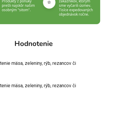
⭐
Produkty z ponuky
zákazníkov, ktorým
prešli najskôr našim
sme vyčarili úsmev.
osobným "sitom".
Tisíce expedovaných
objednávok ročne.
Hodnotenie
enie mäsa, zeleniny, rýb, rezancov či
enie mäsa, zeleniny, rýb, rezancov či