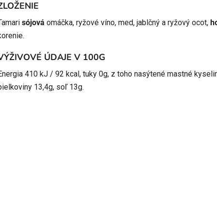
ZLOŽENIE
Tamari
sójová
omáčka, ryžové víno, med, jablčný a ryžový ocot,
h
korenie.
VÝŽIVOVÉ ÚDAJE V 100G
Energia 410 kJ / 92 kcal, tuky 0g, z toho nasýtené mastné kyselin
bielkoviny 13,4g, soľ 13g.