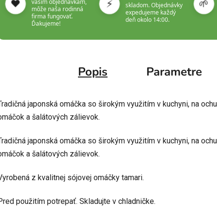
❤️
⚡
🌱
vašim objednávkam,
skladom. Objednávky
môže naša rodinná
expedujeme každý
firma fungovať.
deň okolo 14:00.
Ďakujeme!
Popis
Parametre
Tradičná japonská omáčka so širokým využitím v kuchyni, na ochut
omáčok a šalátových zálievok.
Tradičná japonská omáčka so širokým využitím v kuchyni, na ochut
omáčok a šalátových zálievok.
Vyrobená z kvalitnej sójovej omáčky tamari.
Pred použitím potrepať. Skladujte v chladničke.