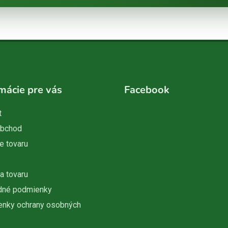
mácie pre vás
Facebook
t
obchod
e tovaru
a tovaru
dné podmienky
nky ochrany osobných