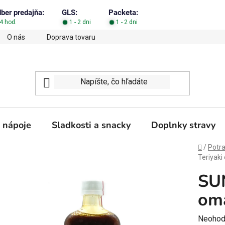
dber predajňa:
GLS:
Packeta:
4 hod.
1 - 2 dni
1 - 2 dni
O nás
Doprava tovaru
Obchodné podmienky
Podm
 nápoje
Sladkosti a snacky
Doplnky stravy
Domov
/
Potra
Teriyak
SU
om
Prieme
Neohod