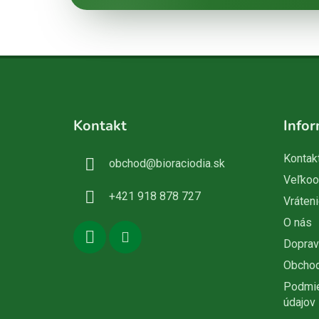
Z
á
Kontakt
Infor
p
ä
Kontak
obchod
@
bioraciodia.sk
t
Veľko
i
+421 918 878 727
Vráteni
e
O nás
Doprav
Obcho
Podmie
údajov