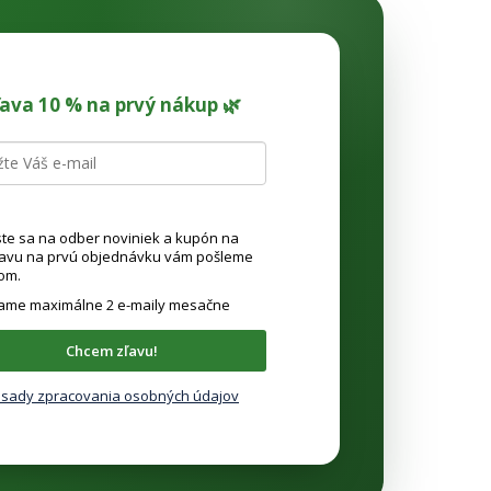
ľava 10 % na prvý nákup 🌿
ste sa na odber noviniek a kupón na
ľavu na prvú objednávku vám pošleme
om.
lame maximálne 2 e-maily mesačne
Chcem zľavu!
sady zpracovania osobných údajov