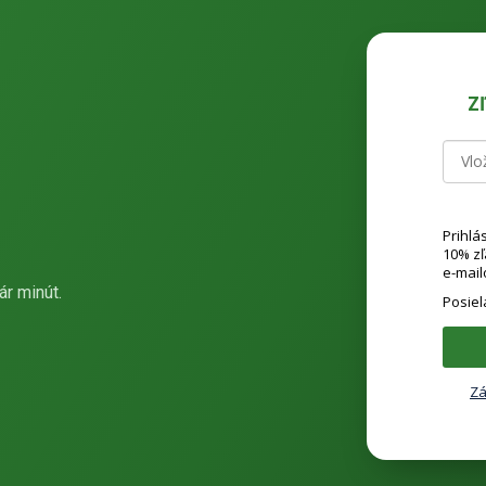
Z
Prihlá
10% z
e-mail
ár minút.
Posie
Zá