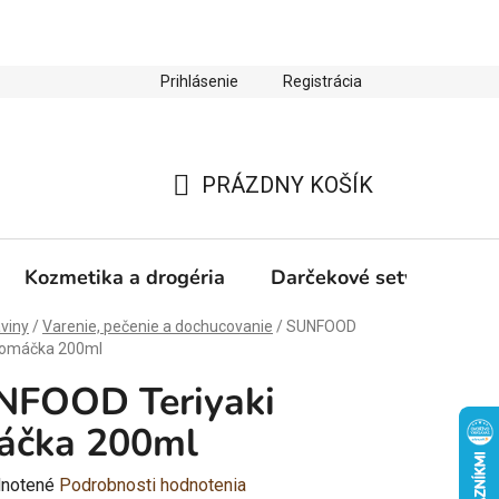
Prihlásenie
Registrácia
ienky ochrany osobných údajov
Zľava 10 % na prvý nákup
PRÁZDNY KOŠÍK
NÁKUPNÝ
KOŠÍK
Kozmetika a drogéria
Darčekové sety
Výp
viny
/
Varenie, pečenie a dochucovanie
/
SUNFOOD
i omáčka 200ml
NFOOD Teriyaki
áčka 200ml
rné
notené
Podrobnosti hodnotenia