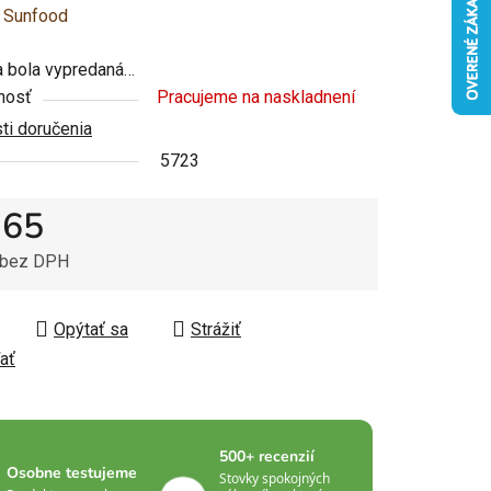
enie
:
Sunfood
u
 bola vypredaná…
nosť
Pracujeme na naskladnení
i doručenia
5723
čiek.
,65
 bez DPH
tková cena:
Opýtať sa
Strážiť
ať
500+ recenzií
Osobne testujeme
Stovky spokojných