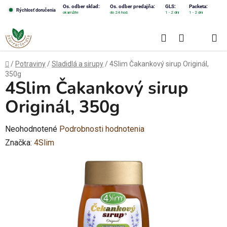
Prejsť
Os. odber sklad:
Os. odber predajňa:
GLS:
Packeta:
Rýchlosť doručenia
okamžite
do 24 hod.
1 - 2 dni
1 - 2 dni
na
obsah
Hľadať
NÁKUPN
KOŠÍK
Domov
/
Potraviny
/
Sladidlá a sirupy
/
4Slim Čakankový sirup Originál,
350g
4Slim Čakankový sirup
Originál, 350g
Priemerné
Neohodnotené
Podrobnosti hodnotenia
hodnotenie
Značka:
4Slim
produktu
je
0,0
z
5
hviezdičiek.