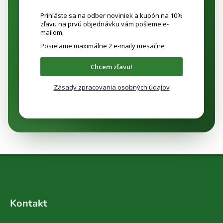
Prihláste sa na odber noviniek a kupón na 10%
zľavu na prvú objednávku vám pošleme e-
mailom.
Posielame maximálne 2 e-maily mesačne
Chcem zľavu!
Zásady zpracovania osobných údajov
Z
á
Kontakt
p
ä