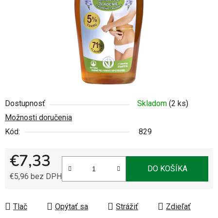
Dostupnosť
Skladom
(2 ks)
Možnosti doručenia
Kód:
829
€7,33
DO KOŠÍKA
€5,96 bez DPH
Jednotková cena:
Tlač
Opýtať sa
Strážiť
Zdieľať