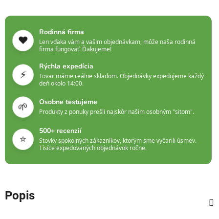
Rodinná firma
❤️
Len vďaka vám a vašim objednávkam, môže naša rodinná
firma fungovať. Ďakujeme!
Rýchla expedícia
⚡
Tovar máme reálne skladom. Objednávky expedujeme každý
deň okolo 14:00.
Osobne testujeme
🌱
Produkty z ponuky prešli najskôr našim osobným "sitom".
500+ recenzií
⭐
Stovky spokojných zákazníkov, ktorým sme vyčarili úsmev.
Tisíce expedovaných objednávok ročne.
Popis