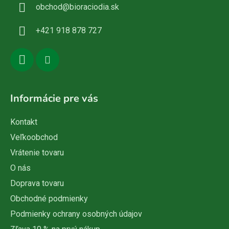
obchod
@
bioraciodia.sk
t
i
+421 918 878 727
e
Informácie pre vás
Kontakt
Veľkoobchod
Vrátenie tovaru
O nás
Doprava tovaru
Obchodné podmienky
Podmienky ochrany osobných údajov