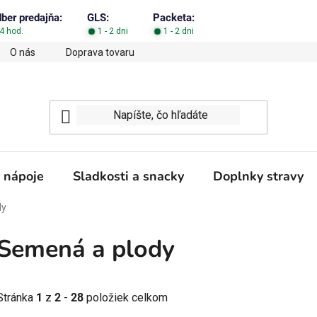
dber predajňa:
GLS:
Packeta:
4 hod.
1 - 2 dni
1 - 2 dni
O nás
Doprava tovaru
Obchodné podmienky
Podm
 nápoje
Sladkosti a snacky
Doplnky stravy
dy
Semená a plody
Stránka
1
z
2
-
28
položiek celkom