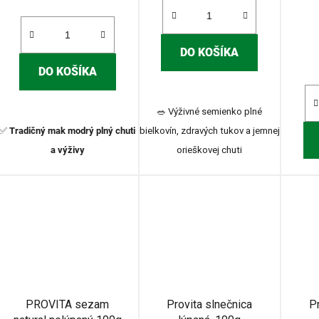
DO KOŠÍKA
DO KOŠÍKA
🥗 Výživné semienko plné
✅
Tradičný mak modrý plný chuti
bielkovín, zdravých tukov a jemnej
a výživy
orieškovej chuti
PROVITA sezam
Provita slnečnica
Pr