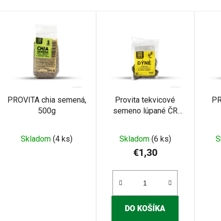
V
ý
p
s
p
r
PROVITA chia semená,
Provita tekvicové
PR
o
500g
semeno lúpané ČR
d
100g
u
Skladom
(4 ks)
Skladom
(6 ks)
S
k
€1,30
t
o
v
DO KOŠÍKA