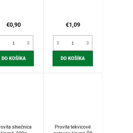
5,0
z
5
€0,90
€1,09
hviezdičiek.
DO KOŠÍKA
DO KOŠÍKA
ovita slnečnica
Provita tekvicové