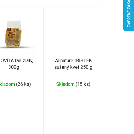
d
e
n
i
e
p
r
o
OVITA ľan zlatý,
Allnature IBIŠTEK
d
300g
sušený kvet 250 g
u
k
kladom
(26 ks)
Skladom
(15 ks)
t
o
v