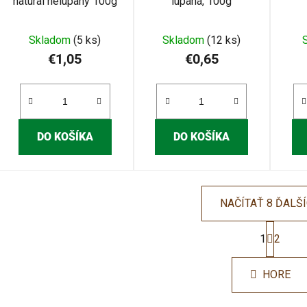
natural nelúpaný 100g
lúpaná, 100g
Skladom
(5 ks)
Skladom
(12 ks)
€1,05
€0,65
DO KOŠÍKA
DO KOŠÍKA
NAČÍTAŤ 8 ĎALŠ
S
t
1
2
O
r
v
á
l
HORE
n
á
k
d
o