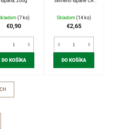
lúpaná, 200g
semeno lúpané ČR
250g
Skladom
(7 ks)
Skladom
(14 ks)
€0,90
€2,65
DO KOŠÍKA
DO KOŠÍKA
ÍCH