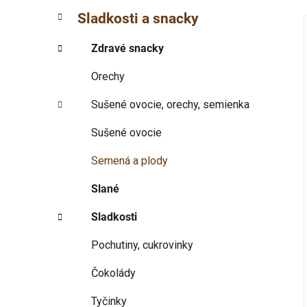
p
r
Sladkosti a snacky
i
a
e
n
Zdravé snacky
e
i
l
Orechy
Sušené ovocie, orechy, semienka
Sušené ovocie
Semená a plody
Slané
Sladkosti
Pochutiny, cukrovinky
Čokolády
Tyčinky