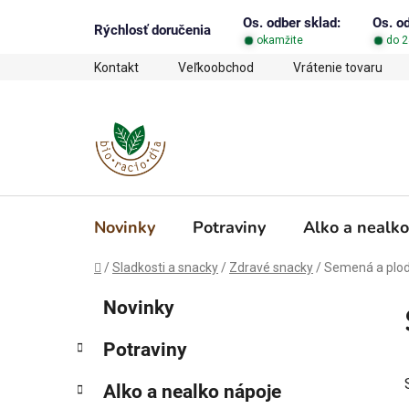
Prejsť
Os. odber sklad:
Os. o
na
Rýchlosť doručenia
okamžite
do 2
obsah
Kontakt
Veľkoobchod
Vrátenie tovaru
Novinky
Potraviny
Alko a nealko
Domov
/
Sladkosti a snacky
/
Zdravé snacky
/
Semená a plo
B
K
Preskočiť
Novinky
a
o
kategórie
t
č
Potraviny
e
n
g
ý
Alko a nealko nápoje
ó