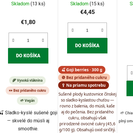
Skladom
(13 ks)
Skladom
(15 ks)
S
€4,45
€1,80
DO KOŠÍKA
DO KOŠÍKA
🍒 Goji berries · 300 g
🚫 Bez pridaného cukru
🌾 Vysoká vláknina
🥄 Na priamu spotrebu
🍬 Bez pridaného cukru
Sušené plody kustovnice čínskej
so sladko-kyslastou chuťou —
🌱 Vegán
rovno z balenia, do müsli, kaše
aj do pečenia. Bez pridaného
🍒 Sladko-kyslé sušené goji
🌱 Chi
cukru, obsahujú však
— skvelé do müsli aj
plný ome
prirodzené ovocné cukry (45,6
smoothie.
g/100 g). Obsahujú oxid siričitý.