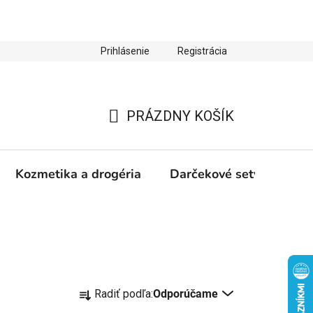
Prihlásenie
Registrácia
ienky ochrany osobných údajov
Zľava 10 % na prvý nákup
PRÁZDNY KOŠÍK
NÁKUPNÝ
KOŠÍK
Kozmetika a drogéria
Darčekové sety
Výp
R
Radiť podľa:
Odporúčame
a