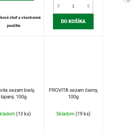
26
0
0
0
šková chuť a všestranné
DO KOŠÍKA
použitie
vita sezam biely,
PROVITA sezam čierny,
lúpaný, 100g
100g
Priemerné
kladom
(13 ks)
Skladom
(19 ks)
hodnotenie
produktu
je