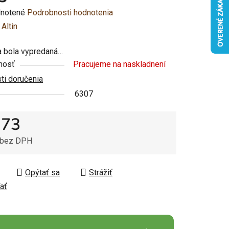
rné
notené
Podrobnosti hodnotenia
enie
:
Altin
u
 bola vypredaná…
nosť
Pracujeme na naskladnení
i doručenia
6307
čiek.
,73
 bez DPH
tková cena:
Opýtať sa
Strážiť
ať