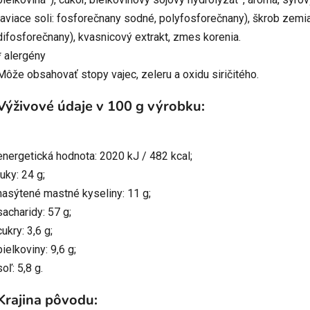
taviace soli: fosforečnany sodné, polyfosforečnany), škrob zemia
difosforečnany), kvasnicový extrakt, zmes korenia.
* alergény
Môže obsahovať stopy vajec, zeleru a oxidu siričitého.
Výživové údaje v 100 g výrobku:
energetická hodnota: 2020 kJ / 482 kcal;
tuky: 24 g;
nasýtené mastné kyseliny: 11 g;
sacharidy: 57 g;
cukry: 3,6 g;
bielkoviny: 9,6 g;
soľ: 5,8 g.
Krajina pôvodu: