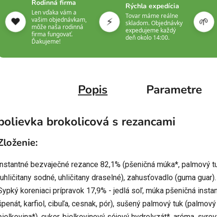
Rodinná firma
Rýchla expedícia
Len vďaka vám a
Tovar máme reálne
❤️
⚡
🌱
vašim objednávkam,
skladom. Objednávky
môže naša rodinná
expedujeme každý
firma fungovať.
deň okolo 14:00.
Ďakujeme!
Popis
Parametre
polievka brokolicová s rezancami
Zloženie:
instantné bezvaječné rezance 82,1% (pšeničná múka*, palmový tuk,
(uhličitany sodné, uhličitany draselné), zahusťovadlo (guma guar).
Sypký koreniaci prípravok 17,9% - jedlá soľ, múka pšeničná insta
špenát, karfiol, cibuľa, cesnak, pór), sušený palmový tuk (palmový
bielkovina*), cukor, bielkovinový sójový hydrolyzát*, aróma, syro