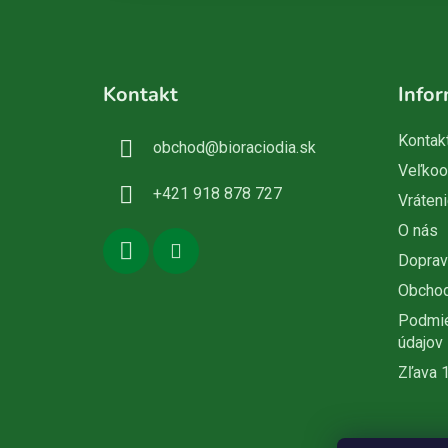
Z
á
Kontakt
Infor
p
ä
Kontak
obchod
@
bioraciodia.sk
t
Veľko
i
+421 918 878 727
Vráteni
e
O nás
Doprav
Obcho
Podmie
údajov
Zľava 