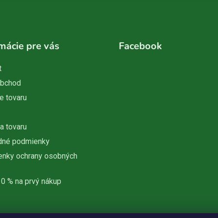
mácie pre vás
Facebook
t
obchod
e tovaru
a tovaru
dné podmienky
nky ochrany osobných
10 % na prvý nákup