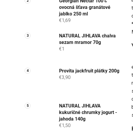
Georgian Nectar 100%
ovocná šťava granátové
jablko 250 ml
€1,69
NATURAL JIHLAVA chalva
sezam mramor 70g
€1
Provita jackfruit plátky 200g
€3,90
NATURAL JIHLAVA
kukuričné chrumky jogurt -
jahoda 140g
€1,50