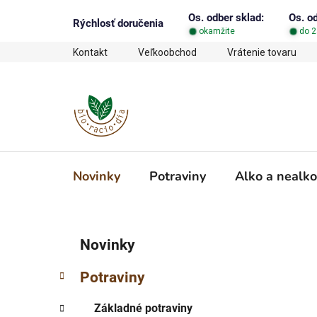
Prejsť
Os. odber sklad:
Os. o
na
Rýchlosť doručenia
okamžite
do 2
obsah
Kontakt
Veľkoobchod
Vrátenie tovaru
Novinky
Potraviny
Alko a nealko
B
K
Preskočiť
Novinky
a
o
kategórie
t
č
Potraviny
e
n
g
ý
Základné potraviny
ó