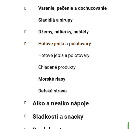
p
r
Varenie, pečenie a dochucovanie
i
a
e
n
Sladidlá a sirupy
e
Džemy, nátierky, paštéty
l
Hotové jedlá a polotovary
Hotové jedlá a polotovary
Chladené produkty
Morské riasy
Detská strava
Alko a nealko nápoje
Sladkosti a snacky