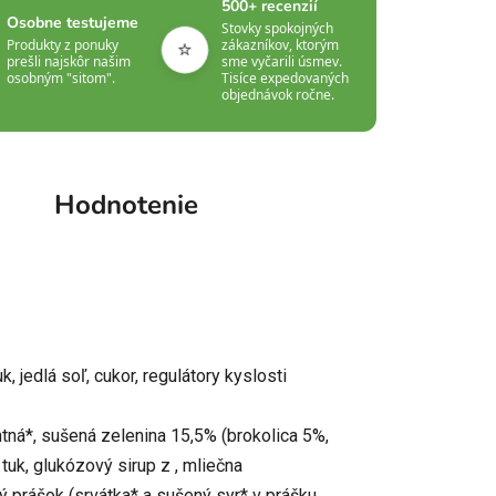
500+ recenzií
Osobne testujeme
Stovky spokojných
⭐
Produkty z ponuky
zákazníkov, ktorým
prešli najskôr našim
sme vyčarili úsmev.
osobným "sitom".
Tisíce expedovaných
objednávok ročne.
Hodnotenie
 jedlá soľ, cukor, regulátory kyslosti
ntná*, sušená zelenina 15,5% (brokolica 5%,
 tuk, glukózový sirup z , mliečna
vý prášok (srvátka* a sušený syr* v prášku,