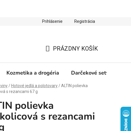
Prihlásenie
Registrácia
ienky ochrany osobných údajov
Zľava 10 % na prvý nákup
PRÁZDNY KOŠÍK
NÁKUPNÝ
KOŠÍK
Kozmetika a drogéria
Darčekové sety
Výp
viny
/
Hotové jedlá a polotovary
/
ALTIN polievka
ová s rezancami 67 g
IN polievka
kolicová s rezancami
g