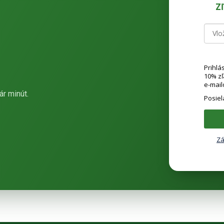
Z
Prihlá
10% z
e-mail
ár minút.
Posie
Zá