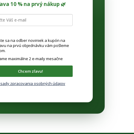
ľava 10 % na prvý nákup 🌿
ste sa na odber noviniek a kupón na
ľavu na prvú objednávku vám pošleme
om.
lame maximálne 2 e-maily mesačne
Chcem zľavu!
sady zpracovania osobných údajov