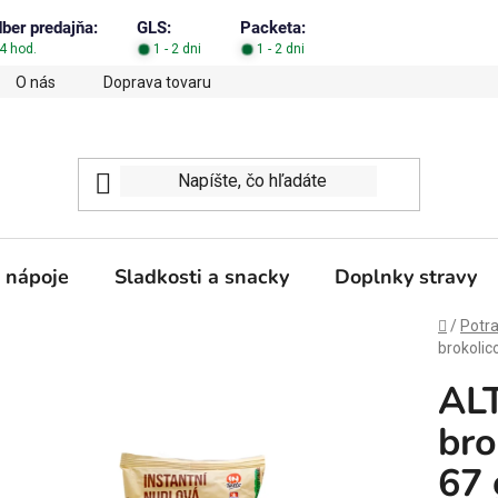
dber predajňa:
GLS:
Packeta:
4 hod.
1 - 2 dni
1 - 2 dni
O nás
Doprava tovaru
Obchodné podmienky
Podm
 nápoje
Sladkosti a snacky
Doplnky stravy
Domov
/
Potra
brokolic
ALT
bro
67 