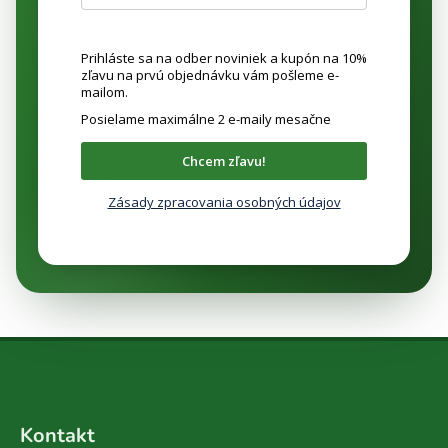
Prihláste sa na odber noviniek a kupón na 10%
zľavu na prvú objednávku vám pošleme e-
mailom.
Posielame maximálne 2 e-maily mesačne
Chcem zľavu!
Zásady zpracovania osobných údajov
Z
á
Kontakt
p