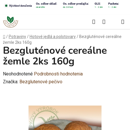
Prejsť
Os. odber sklad:
Os. odber predajňa:
GLS:
Packeta:
Rýchlosť doručenia
okamžite
do 24 hod.
1 - 2 dni
1 - 2 dni
na
obsah
Hľadať
NÁKUPN
KOŠÍK
Domov
/
Potraviny
/
Hotové jedlá a polotovary
/
Bezgluténové cereálne
žemle 2ks 160g
Bezgluténové cereálne
žemle 2ks 160g
Priemerné
Neohodnotené
Podrobnosti hodnotenia
hodnotenie
Značka:
Bezglutenové pečivo
produktu
je
0,0
z
5
hviezdičiek.