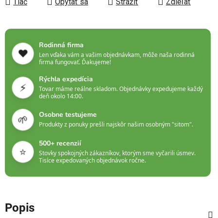
Tlač
Opýtať sa
Strážiť
Zdieľať
Rodinná firma
❤️
Len vďaka vám a vašim objednávkam, môže naša rodinná
firma fungovať. Ďakujeme!
Rýchla expedícia
⚡
Tovar máme reálne skladom. Objednávky expedujeme každý
deň okolo 14:00.
Osobne testujeme
🌱
Produkty z ponuky prešli najskôr našim osobným "sitom".
500+ recenzií
⭐
Stovky spokojných zákazníkov, ktorým sme vyčarili úsmev.
Tisíce expedovaných objednávok ročne.
Popis