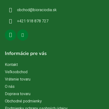
ä
obchod
@
bioraciodia.sk
t
i
+421 918 878 727
e
Informácie pre vás
Kontakt
Veľkoobchod
Vrátenie tovaru
O nás
Doprava tovaru
Obchodné podmienky
Podmienky ochrany osobných údajov