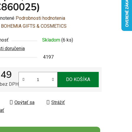
C860025)
rné
notené
Podrobnosti hodnotenia
enie
:
BOHEMIA GIFTS & COSMETICS
u
nosť
Skladom
(6 ks)
i doručenia
4197
,49
čiek.
DO KOŠÍKA
 bez DPH
tková cena:
Opýtať sa
Strážiť
ať