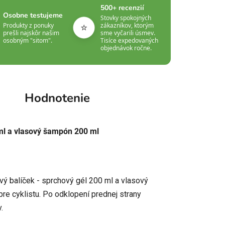
500+ recenzií
Osobne testujeme
Stovky spokojných
⭐
Produkty z ponuky
zákazníkov, ktorým
prešli najskôr našim
sme vyčarili úsmev.
osobným "sitom".
Tisíce expedovaných
objednávok ročne.
Hodnotenie
 ml a vlasový šampón 200 ml
vý balíček - sprchový gél 200 ml a vlasový
re cyklistu. Po odklopení prednej strany
.