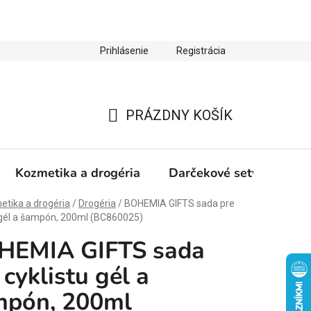
Prihlásenie
Registrácia
ienky ochrany osobných údajov
Zľava 10 % na prvý nákup
PRÁZDNY KOŠÍK
NÁKUPNÝ
KOŠÍK
Kozmetika a drogéria
Darčekové sety
Výp
tika a drogéria
/
Drogéria
/
BOHEMIA GIFTS sada pre
 gél a šampón, 200ml (BC860025)
HEMIA GIFTS sada
 cyklistu gél a
mpón, 200ml