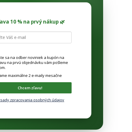
ľava 10 % na prvý nákup 🌿
ste sa na odber noviniek a kupón na
ľavu na prvú objednávku vám pošleme
om.
lame maximálne 2 e-maily mesačne
Chcem zľavu!
sady zpracovania osobných údajov