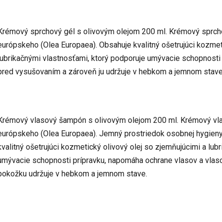
Krémový sprchový gél s olivovým olejom 200 ml. Krémový sprcho
európskeho (Olea Europaea). Obsahuje kvalitný ošetrujúci kozmet
lubrikačnými vlastnosťami, ktorý podporuje umývacie schopnost
pred vysušovaním a zároveň ju udržuje v hebkom a jemnom stave
Krémový vlasový šampón s olivovým olejom 200 ml. Krémový vla
európskeho (Olea Europaea). Jemný prostriedok osobnej hygieny
kvalitný ošetrujúci kozmetický olivový olej so zjemňujúcimi a lub
umývacie schopnosti prípravku, napomáha ochrane vlasov a vla
pokožku udržuje v hebkom a jemnom stave.