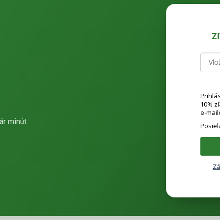
Z
Prihlá
10% z
e-mail
ár minút.
Posie
Zá