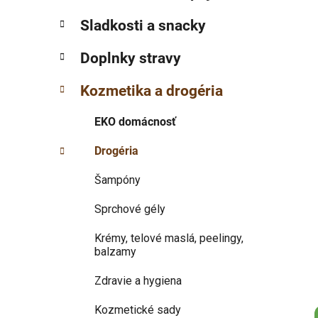
p
r
Sladkosti a snacky
i
a
e
n
Doplnky stravy
e
l
Kozmetika a drogéria
EKO domácnosť
Drogéria
Šampóny
Sprchové gély
Krémy, telové maslá, peelingy,
balzamy
Zdravie a hygiena
Kozmetické sady