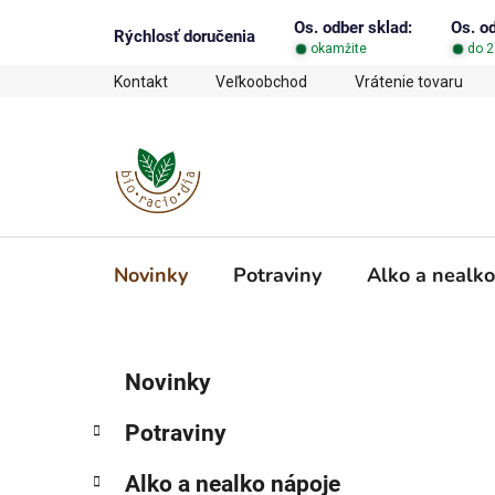
Prejsť
Os. odber sklad:
Os. o
na
Rýchlosť doručenia
okamžite
do 2
obsah
Kontakt
Veľkoobchod
Vrátenie tovaru
Novinky
Potraviny
Alko a nealko
B
K
Preskočiť
Novinky
a
o
kategórie
t
č
Potraviny
e
n
g
ý
Alko a nealko nápoje
ó