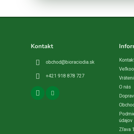
Z
á
Kontakt
Infor
p
ä
Kontak
obchod
@
bioraciodia.sk
t
Veľko
i
+421 918 878 727
Vráteni
e
O nás
Doprav
Obcho
Podmie
údajov
Zľava 