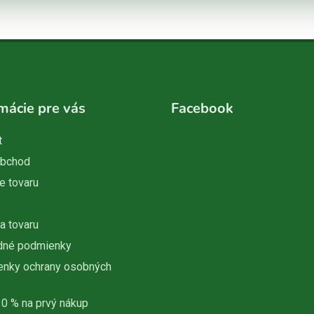
mácie pre vás
Facebook
t
obchod
e tovaru
a tovaru
dné podmienky
nky ochrany osobných
10 % na prvý nákup