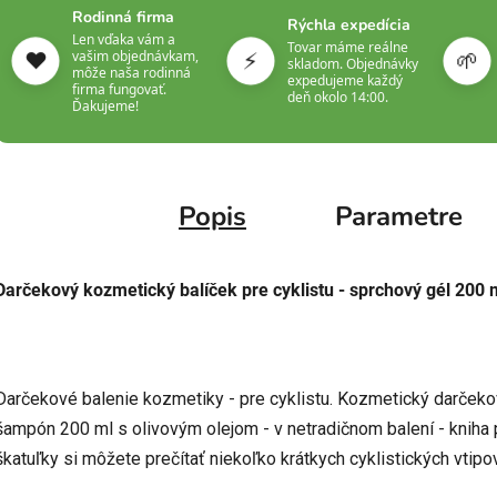
Rodinná firma
Rýchla expedícia
Len vďaka vám a
Tovar máme reálne
❤️
⚡
🌱
vašim objednávkam,
skladom. Objednávky
môže naša rodinná
expedujeme každý
firma fungovať.
deň okolo 14:00.
Ďakujeme!
Popis
Parametre
Darčekový kozmetický balíček pre cyklistu - sprchový gél 200
Darčekové balenie kozmetiky - pre cyklistu. Kozmetický darčeko
šampón 200 ml s olivovým olejom - v netradičnom balení - kniha p
škatuľky si môžete prečítať niekoľko krátkych cyklistických vtipov