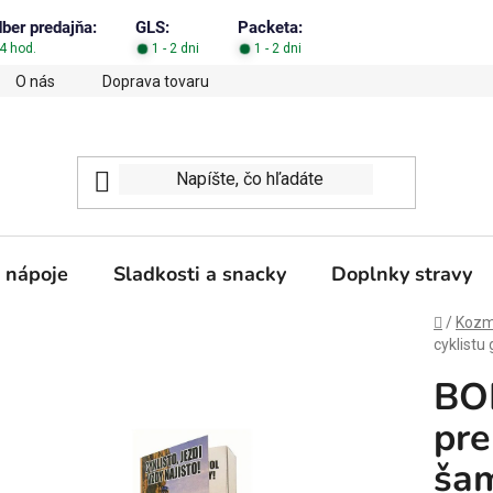
dber predajňa:
GLS:
Packeta:
4 hod.
1 - 2 dni
1 - 2 dni
O nás
Doprava tovaru
Obchodné podmienky
Podm
 nápoje
Sladkosti a snacky
Doplnky stravy
Domov
/
Kozme
cyklistu
BO
pre
ša