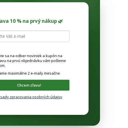
ľava 10 % na prvý nákup 🌿
ste sa na odber noviniek a kupón na
ľavu na prvú objednávku vám pošleme
om.
lame maximálne 2 e-maily mesačne
Chcem zľavu!
sady zpracovania osobných údajov