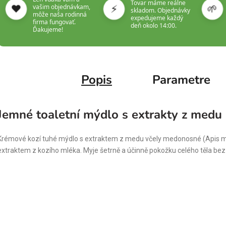
Tovar máme reálne
❤️
⚡
🌱
vašim objednávkam,
skladom. Objednávky
môže naša rodinná
expedujeme každý
firma fungovať.
deň okolo 14:00.
Ďakujeme!
Popis
Parametre
Jemné toaletní mýdlo s extrakty z medu
Krémové kozí tuhé mýdlo s extraktem z medu včely medonosné (Apis mell
extraktem z kozího mléka. Myje šetrně a účinně pokožku celého těla be