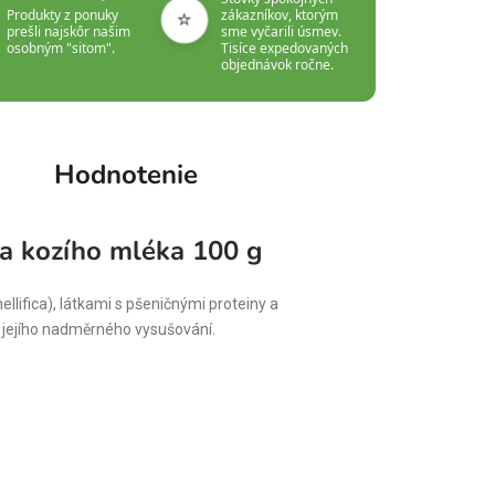
⭐
Produkty z ponuky
zákazníkov, ktorým
prešli najskôr našim
sme vyčarili úsmev.
osobným "sitom".
Tisíce expedovaných
objednávok ročne.
Hodnotenie
 a kozího mléka 100 g
ifica), látkami s pšeničnými proteiny a
z jejího nadměrného vysušování.