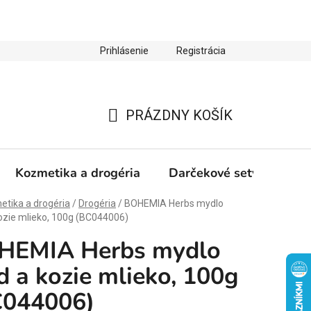
Prihlásenie
Registrácia
ienky ochrany osobných údajov
Zľava 10 % na prvý nákup
PRÁZDNY KOŠÍK
NÁKUPNÝ
KOŠÍK
Kozmetika a drogéria
Darčekové sety
Výp
tika a drogéria
/
Drogéria
/
BOHEMIA Herbs mydlo
ozie mlieko, 100g (BC044006)
HEMIA Herbs mydlo
 a kozie mlieko, 100g
C044006)