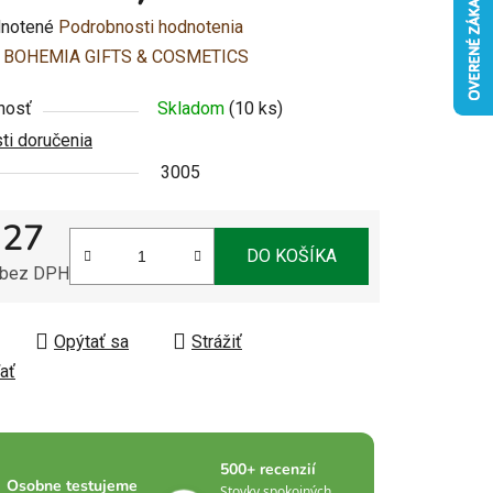
rné
notené
Podrobnosti hodnotenia
enie
:
BOHEMIA GIFTS & COSMETICS
u
nosť
Skladom
(10 ks)
i doručenia
3005
,27
čiek.
DO KOŠÍKA
 bez DPH
tková cena:
Opýtať sa
Strážiť
ať
500+ recenzií
Osobne testujeme
Stovky spokojných