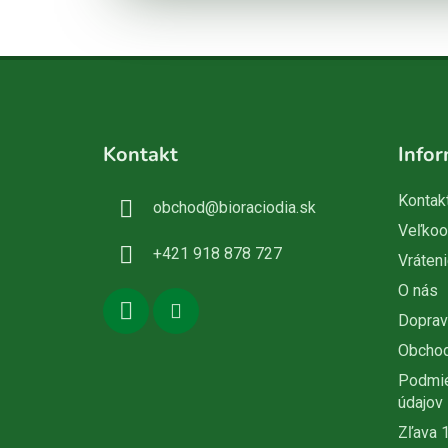
Z
á
Kontakt
Infor
p
ä
Kontak
obchod
@
bioraciodia.sk
t
Veľko
i
+421 918 878 727
Vráteni
e
O nás
Doprav
Obcho
Podmie
údajov
Zľava 