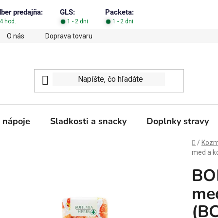
dber predajňa:
GLS:
Packeta:
4 hod.
1 - 2 dni
1 - 2 dni
O nás
Doprava tovaru
Obchodné podmienky
Podm
 nápoje
Sladkosti a snacky
Doplnky stravy
Domov
/
Kozme
med a k
BO
med
(B