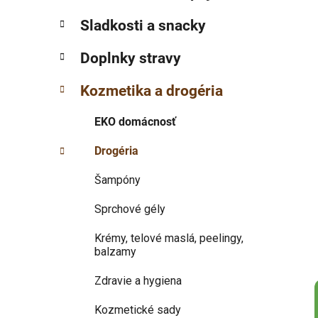
p
r
Sladkosti a snacky
i
a
e
n
Doplnky stravy
e
l
Kozmetika a drogéria
EKO domácnosť
Drogéria
Šampóny
Sprchové gély
Krémy, telové maslá, peelingy,
balzamy
Zdravie a hygiena
Kozmetické sady