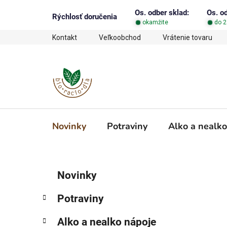
Prejsť
Os. odber sklad:
Os. o
na
Rýchlosť doručenia
okamžite
do 2
obsah
Kontakt
Veľkoobchod
Vrátenie tovaru
Novinky
Potraviny
Alko a nealko
B
K
Preskočiť
Novinky
a
o
kategórie
t
č
Potraviny
e
n
g
ý
Alko a nealko nápoje
ó