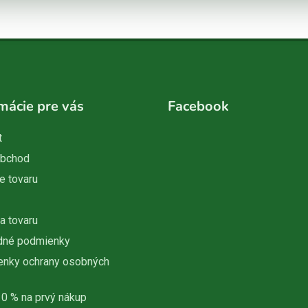
mácie pre vás
Facebook
t
obchod
e tovaru
a tovaru
dné podmienky
nky ochrany osobných
10 % na prvý nákup