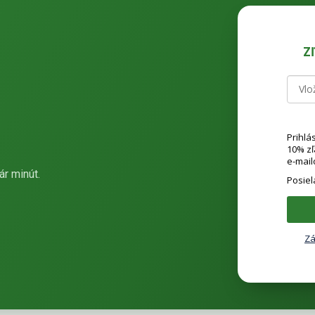
Z
Prihlá
10% z
e-mail
ár minút.
Posie
Zá