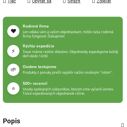
Tlač
Opýtať sa
Strážiť
Zdieľať
Rodinná firma
❤️
Len vďaka vám a vašim objednávkam, môže naša rodinná
firma fungovať. Ďakujeme!
Rýchla expedícia
⚡
Tovar máme reálne skladom. Objednávky expedujeme každý
deň okolo 14:00.
Osobne testujeme
🌱
Produkty z ponuky prešli najskôr našim osobným "sitom".
500+ recenzií
⭐
Stovky spokojných zákazníkov, ktorým sme vyčarili úsmev.
Tisíce expedovaných objednávok ročne.
Popis