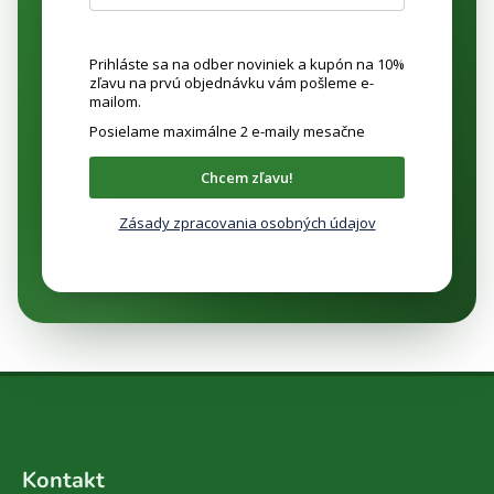
Prihláste sa na odber noviniek a kupón na 10%
zľavu na prvú objednávku vám pošleme e-
mailom.
Posielame maximálne 2 e-maily mesačne
Chcem zľavu!
Zásady zpracovania osobných údajov
Z
á
Kontakt
p