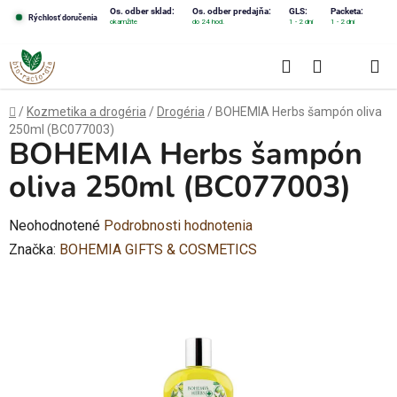
Prejsť
Os. odber sklad:
Os. odber predajňa:
GLS:
Packeta:
Rýchlosť doručenia
okamžite
do 24 hod.
1 - 2 dni
1 - 2 dni
na
obsah
Hľadať
NÁKUPN
KOŠÍK
Domov
/
Kozmetika a drogéria
/
Drogéria
/
BOHEMIA Herbs šampón oliva
250ml (BC077003)
BOHEMIA Herbs šampón
oliva 250ml (BC077003)
Priemerné
Neohodnotené
Podrobnosti hodnotenia
hodnotenie
Značka:
BOHEMIA GIFTS & COSMETICS
produktu
je
0,0
z
5
hviezdičiek.