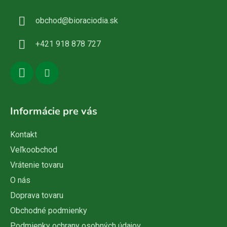
ä
obchod
@
bioraciodia.sk
t
i
+421 918 878 727
e
Informácie pre vás
Kontakt
Veľkoobchod
Vrátenie tovaru
O nás
Doprava tovaru
Obchodné podmienky
Podmienky ochrany osobných údajov