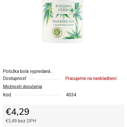
5
hviezdičiek.
Položka bola vypredaná…
Dostupnosť
Pracujeme na naskladnení
Možnosti doručenia
Kód:
4034
€4,29
€3,49 bez DPH