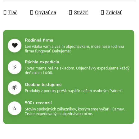
Jednotková cena:
Tlač
Opýtať sa
Strážiť
Zdieľať
Rodinná firma
❤️
Len vďaka vám a vašim objednávkam, môže naša rodinná
firma fungovať. Ďakujeme!
Rýchla expedícia
⚡
Tovar máme reálne skladom. Objednávky expedujeme každý
deň okolo 14:00.
Osobne testujeme
🌱
Produkty z ponuky prešli najskôr našim osobným "sitom".
500+ recenzií
⭐
Stovky spokojných zákazníkov, ktorým sme vyčarili úsmev.
Tisíce expedovaných objednávok ročne.