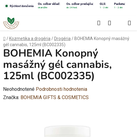
Prejsť
Os. odber sklad:
Os. odber predajňa:
GLS:
Packeta:
Rýchlosť doručenia
okamžite
do 24 hod.
1 - 2 dni
1 - 2 dni
na
obsah
Hľadať
NÁKUPN
KOŠÍK
Domov
/
Kozmetika a drogéria
/
Drogéria
/
BOHEMIA Konopný masážný
gél cannabis, 125ml (BC002335)
BOHEMIA Konopný
masážný gél cannabis,
125ml (BC002335)
Priemerné
Neohodnotené
Podrobnosti hodnotenia
hodnotenie
Značka:
BOHEMIA GIFTS & COSMETICS
produktu
je
0,0
z