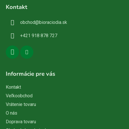
á
Kontakt
p
ä
obchod
@
bioraciodia.sk
t
i
+421 918 878 727
e
Informácie pre vás
Kontakt
Veľkoobchod
Vrátenie tovaru
O nás
Doprava tovaru