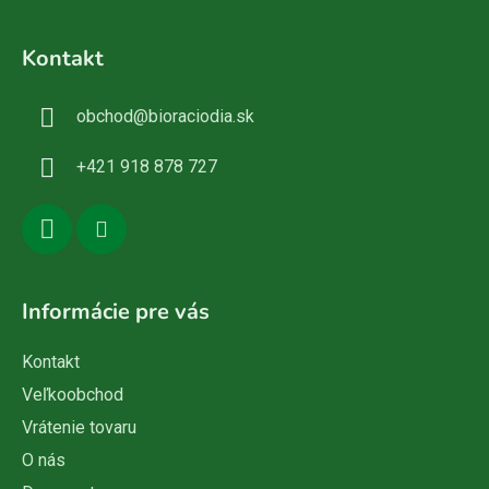
Z
á
Kontakt
p
ä
obchod
@
bioraciodia.sk
t
i
+421 918 878 727
e
Informácie pre vás
Kontakt
Veľkoobchod
Vrátenie tovaru
O nás