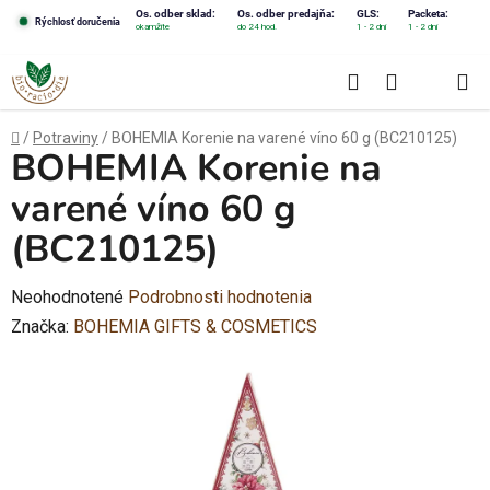
Prejsť
Os. odber sklad:
Os. odber predajňa:
GLS:
Packeta:
Rýchlosť doručenia
okamžite
do 24 hod.
1 - 2 dni
1 - 2 dni
na
obsah
Hľadať
NÁKUPN
KOŠÍK
Domov
/
Potraviny
/
BOHEMIA Korenie na varené víno 60 g (BC210125)
BOHEMIA Korenie na
varené víno 60 g
(BC210125)
Priemerné
Neohodnotené
Podrobnosti hodnotenia
hodnotenie
Značka:
BOHEMIA GIFTS & COSMETICS
produktu
je
0,0
z
5