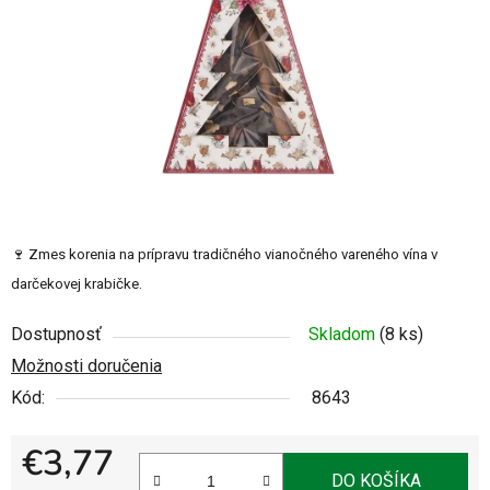
hviezdičiek.
🍷 Zmes korenia na prípravu tradičného vianočného vareného vína v
darčekovej krabičke.
Dostupnosť
Skladom
(8 ks)
Možnosti doručenia
Kód:
8643
€3,77
DO KOŠÍKA