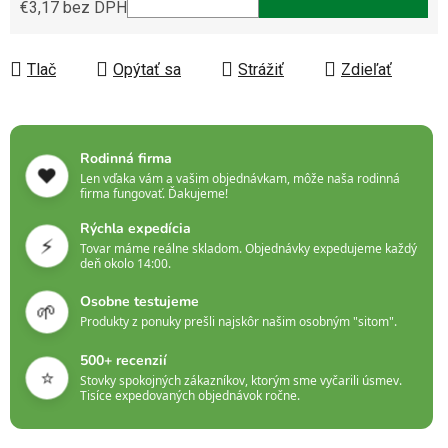
€3,17 bez DPH
Jednotková cena:
Tlač
Opýtať sa
Strážiť
Zdieľať
Rodinná firma
❤️
Len vďaka vám a vašim objednávkam, môže naša rodinná
firma fungovať. Ďakujeme!
Rýchla expedícia
⚡
Tovar máme reálne skladom. Objednávky expedujeme každý
deň okolo 14:00.
Osobne testujeme
🌱
Produkty z ponuky prešli najskôr našim osobným "sitom".
500+ recenzií
⭐
Stovky spokojných zákazníkov, ktorým sme vyčarili úsmev.
Tisíce expedovaných objednávok ročne.