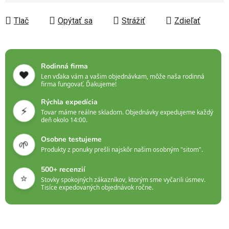
Jednotková cena:
Tlač
Opýtať sa
Strážiť
Zdieľať
Rodinná firma
❤️
Len vďaka vám a vašim objednávkam, môže naša rodinná
firma fungovať. Ďakujeme!
Rýchla expedícia
⚡
Tovar máme reálne skladom. Objednávky expedujeme každý
deň okolo 14:00.
Osobne testujeme
🌱
Produkty z ponuky prešli najskôr našim osobným "sitom".
500+ recenzií
⭐
Stovky spokojných zákazníkov, ktorým sme vyčarili úsmev.
Tisíce expedovaných objednávok ročne.