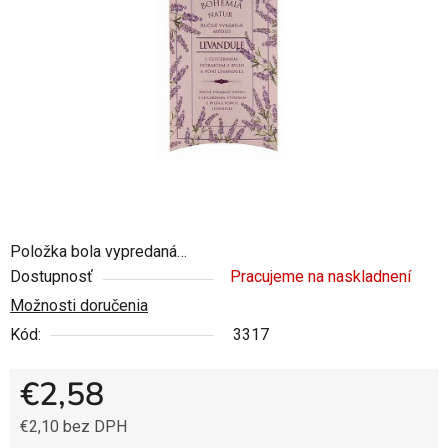
5
hviezdičiek.
Položka bola vypredaná…
Dostupnosť
Pracujeme na naskladnení
Možnosti doručenia
Kód:
3317
€2,58
€2,10 bez DPH