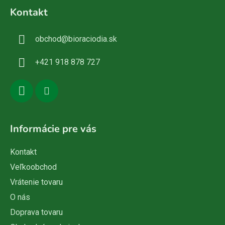
á
Kontakt
p
ä
obchod
@
bioraciodia.sk
t
i
+421 918 878 727
e
Informácie pre vás
Kontakt
Veľkoobchod
Vrátenie tovaru
O nás
Doprava tovaru