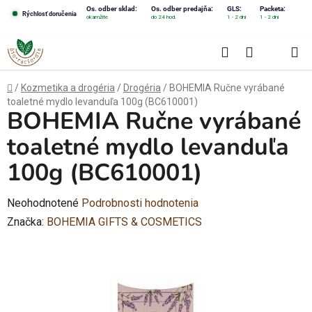
Prejsť
Os. odber sklad:
Os. odber predajňa:
GLS:
Packeta:
Rýchlosť doručenia
okamžite
do 24 hod.
1 - 2 dni
1 - 2 dni
na
obsah
Hľadať
NÁKUPN
KOŠÍK
Domov
/
Kozmetika a drogéria
/
Drogéria
/
BOHEMIA Ručne vyrábané
toaletné mydlo levanduľa 100g (BC610001)
BOHEMIA Ručne vyrábané
toaletné mydlo levanduľa
100g (BC610001)
Priemerné
Neohodnotené
Podrobnosti hodnotenia
hodnotenie
Značka:
BOHEMIA GIFTS & COSMETICS
produktu
je
0,0
z