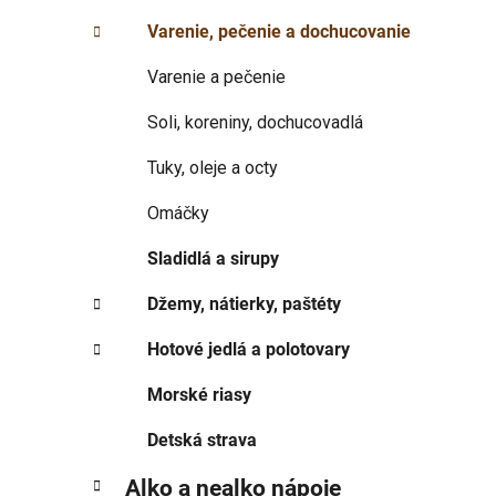
p
r
Varenie, pečenie a dochucovanie
i
a
e
n
Varenie a pečenie
e
Soli, koreniny, dochucovadlá
l
Tuky, oleje a octy
Omáčky
Sladidlá a sirupy
Džemy, nátierky, paštéty
Hotové jedlá a polotovary
Morské riasy
Detská strava
Alko a nealko nápoje