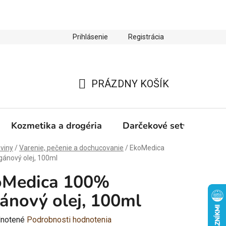
Prihlásenie
Registrácia
ienky ochrany osobných údajov
Zľava 10 % na prvý nákup
PRÁZDNY KOŠÍK
NÁKUPNÝ
KOŠÍK
Kozmetika a drogéria
Darčekové sety
Výp
viny
/
Varenie, pečenie a dochucovanie
/
EkoMedica
ánový olej, 100ml
oMedica 100%
ánový olej, 100ml
rné
notené
Podrobnosti hodnotenia