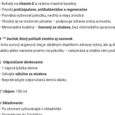
– Bohatý na
vitamín E
a vzácne mastné kyseliny
– Pôsobí
protizápalovo, antibakteriálne a regeneračne
– Pomáha vyživovať pokožku, nechty a vlasy zvnútra
– Vhodný aj na vnútorné užívanie – podporuje zdravie srdca a imunitu
– Mimoriadne kvalitný –
lisovaný za studena
, bez chemického spracova
👩‍🦰
Darček, ktorý pohladí zvnútra aj navonok
Tento surový arganový olej je ideálnym doplnkom zdravej výživy, ale aj 
šalátu alebo naneste priamo na pokožku – vaša krása a vitalita vám poď
🥄
Odporúčané dávkovanie:
– 1 čajová lyžička denne
– Užívajte
výlučne za studena
– Neprekračujte odporúčanú dennú dávku
📦
Objem:
100 ml
❄️
Skladovanie:
– Po otvorení uchovávajte v chladničke
– Spotrebujte do 3 týždňov