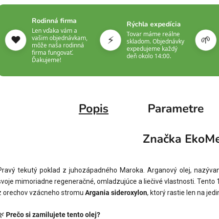
Rodinná firma
Rýchla expedícia
Len vďaka vám a
Tovar máme reálne
❤️
⚡
🌱
vašim objednávkam,
skladom. Objednávky
môže naša rodinná
expedujeme každý
firma fungovať.
deň okolo 14:00.
Ďakujeme!
Popis
Parametre
Značka
EkoMe
Pravý tekutý poklad z juhozápadného Maroka. Arganový olej, nazývaný
svoje mimoriadne regeneračné, omladzujúce a liečivé vlastnosti. Tento 1
z orechov vzácneho stromu
Argania sideroxylon
, ktorý rastie len na je
🌿
Prečo si zamilujete tento olej?