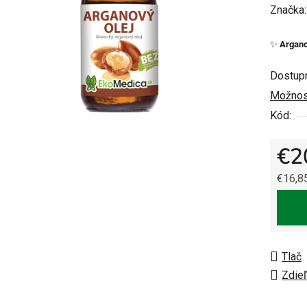
hodnot
Značka
produkt
✨
Argano
je
0,0
Dostup
z
Možnost
5
Kód:
hviezdi
€2
€16,8
Jedno
Tlač
Zdieľ