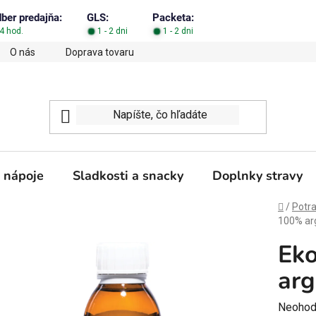
dber predajňa:
GLS:
Packeta:
4 hod.
1 - 2 dni
1 - 2 dni
O nás
Doprava tovaru
Obchodné podmienky
Podm
 nápoje
Sladkosti a snacky
Doplnky stravy
Domov
/
Potra
100% arg
Ek
arg
Prieme
Neohod