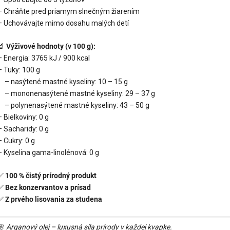
– Chráňte pred priamym slnečným žiarením
– Uchovávajte mimo dosahu malých detí
🔬
Výživové hodnoty (v 100 g):
– Energia: 3765 kJ / 900 kcal
– Tuky: 100 g
– nasýtené mastné kyseliny: 10 – 15 g
– mononenasýtené mastné kyseliny: 29 – 37 g
– polynenasýtené mastné kyseliny: 43 – 50 g
– Bielkoviny: 0 g
– Sacharidy: 0 g
– Cukry: 0 g
– Kyselina gama-linolénová: 0 g
✅
100 % čistý prírodný produkt
✅
Bez konzervantov a prísad
✅
Z prvého lisovania za studena
🌸
Arganový olej – luxusná sila prírody v každej kvapke.