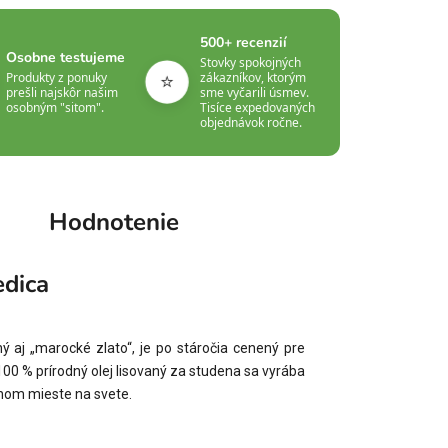
500+ recenzií
Osobne testujeme
Stovky spokojných
⭐
Produkty z ponuky
zákazníkov, ktorým
prešli najskôr našim
sme vyčarili úsmev.
osobným "sitom".
Tisíce expedovaných
objednávok ročne.
Hodnotenie
dica
 aj „marocké zlato“, je po stáročia cenený pre
00 % prírodný olej lisovaný za studena sa vyrába
dinom mieste na svete.