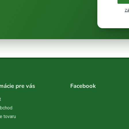
Zá
mácie pre vás
Facebook
t
obchod
e tovaru