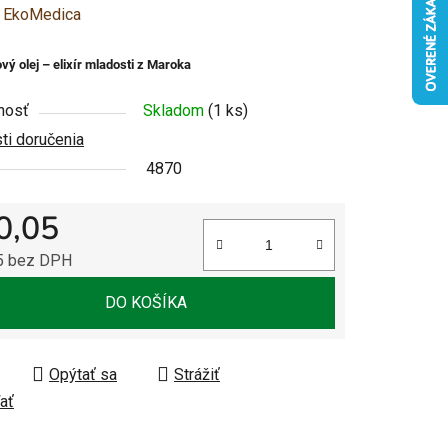
enie
:
EkoMedica
u
vý olej – elixír mladosti z Maroka
nosť
Skladom
(1 ks)
i doručenia
4870
čiek.
0,05
5 bez DPH
tková cena:
DO KOŠÍKA
Opýtať sa
Strážiť
ať