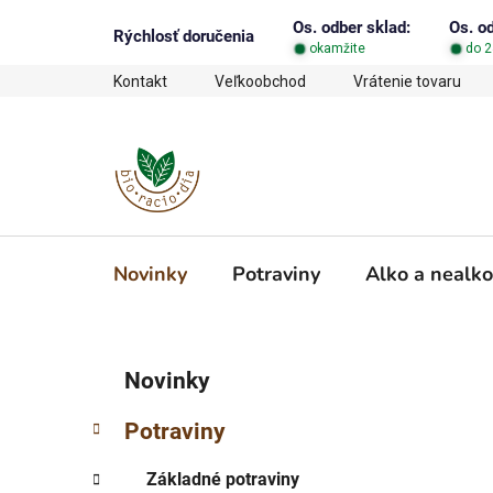
Prejsť
Os. odber sklad:
Os. o
na
Rýchlosť doručenia
okamžite
do 2
obsah
Kontakt
Veľkoobchod
Vrátenie tovaru
Novinky
Potraviny
Alko a nealko
B
K
Preskočiť
Novinky
a
o
kategórie
t
č
Potraviny
e
n
g
ý
Základné potraviny
ó