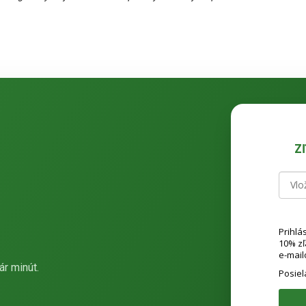
Z
Prihlá
10% z
e-mail
ár minút.
Posie