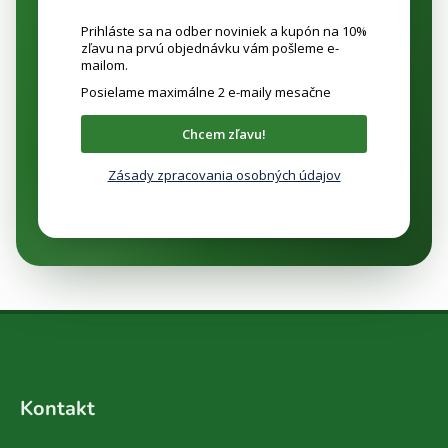
Prihláste sa na odber noviniek a kupón na 10%
zľavu na prvú objednávku vám pošleme e-
mailom.
Posielame maximálne 2 e-maily mesačne
Chcem zľavu!
Zásady zpracovania osobných údajov
Z
á
Kontakt
p
ä