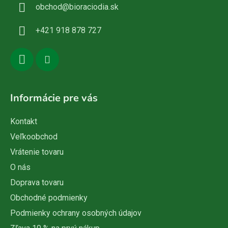
obchod
@
bioraciodia.sk
t
i
+421 918 878 727
e
Informácie pre vás
Kontakt
Veľkoobchod
Vrátenie tovaru
O nás
Doprava tovaru
Obchodné podmienky
Podmienky ochrany osobných údajov