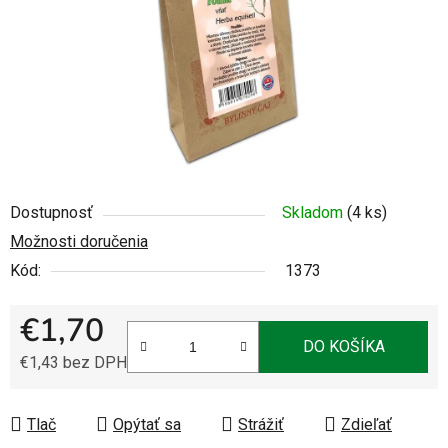
Dostupnosť
Skladom
(4 ks)
Možnosti doručenia
Kód:
1373
€1,70
DO KOŠÍKA
€1,43 bez DPH
Jednotková cena:
Tlač
Opýtať sa
Strážiť
Zdieľať