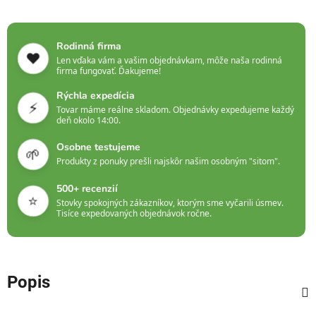
Rodinná firma
❤️
Len vďaka vám a vašim objednávkam, môže naša rodinná
firma fungovať. Ďakujeme!
Rýchla expedícia
⚡
Tovar máme reálne skladom. Objednávky expedujeme každý
deň okolo 14:00.
Osobne testujeme
🌱
Produkty z ponuky prešli najskôr našim osobným "sitom".
500+ recenzií
⭐
Stovky spokojných zákazníkov, ktorým sme vyčarili úsmev.
Tisíce expedovaných objednávok ročne.
Popis