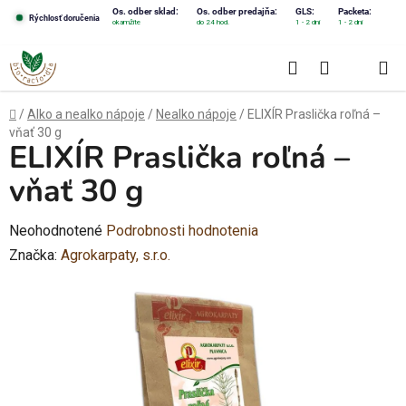
Prejsť
Os. odber sklad:
Os. odber predajňa:
GLS:
Packeta:
Rýchlosť doručenia
okamžite
do 24 hod.
1 - 2 dni
1 - 2 dni
na
obsah
Hľadať
NÁKUPN
KOŠÍK
Domov
/
Alko a nealko nápoje
/
Nealko nápoje
/
ELIXÍR Praslička roľná –
vňať 30 g
ELIXÍR Praslička roľná –
vňať 30 g
Priemerné
Neohodnotené
Podrobnosti hodnotenia
hodnotenie
Značka:
Agrokarpaty, s.r.o.
produktu
je
0,0
z
5
hviezdičiek.