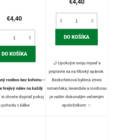
€4,40
produktu
je
€4,40
5,0
z
DO KOŠÍKA
5
hviezdičiek.
DO KOŠÍKA
🌙 Upokojte svoju myseľ a
pripravte sa na hlboký spánok.
ný rooibos bez kofeínu –
Bezkofeínová bylinná zmes
e hrejivý nálev na každý
rumančeka,
levandule a rooibosu
ď si chcete dopriať pokoj
je vaším dokonalým večerným
a pohodu v šálke.
spoločníkom.
✨