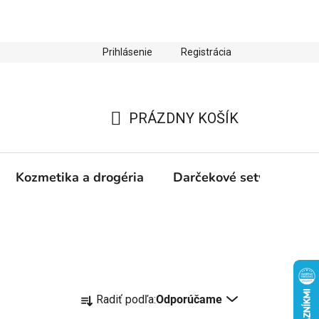
Prihlásenie
Registrácia
ienky ochrany osobných údajov
Zľava 10 % na prvý nákup
PRÁZDNY KOŠÍK
NÁKUPNÝ
KOŠÍK
Kozmetika a drogéria
Darčekové sety
Výp
R
Radiť podľa:
Odporúčame
a