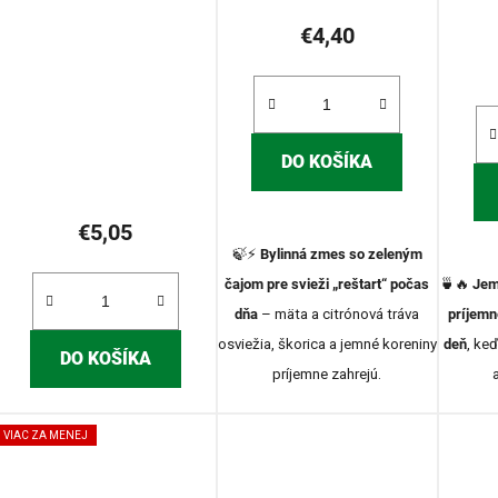
€4,40
DO KOŠÍKA
€5,05
🍃⚡
Bylinná zmes so zeleným
čajom pre svieži „reštart“ počas
🍵🔥
Jem
dňa
– mäta a citrónová tráva
príjemn
osviežia, škorica a jemné koreniny
deň
, ke
DO KOŠÍKA
príjemne zahrejú.
VIAC ZA MENEJ