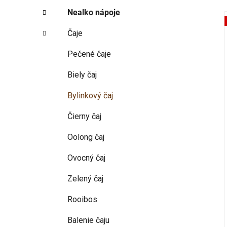
p
r
Nealko nápoje
i
a
e
n
Čaje
e
i
l
Pečené čaje
Biely čaj
Bylinkový čaj
Čierny čaj
Oolong čaj
Ovocný čaj
Zelený čaj
Rooibos
Balenie čaju