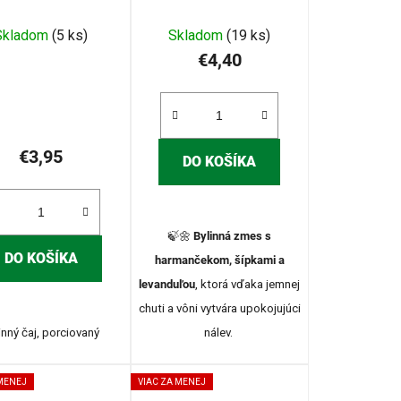
(3983)
Priemerné
Skladom
(5 ks)
Skladom
(19 ks)
hodnotenie
€4,40
produktu
je
5,0
z
€3,95
DO KOŠÍKA
5
hviezdičiek.
🍃🌼
Bylinná zmes s
DO KOŠÍKA
harmančekom, šípkami a
levanduľou
, ktorá vďaka jemnej
chuti a vôni vytvára upokojujúci
inný čaj, porciovaný
nálev.
 MENEJ
VIAC ZA MENEJ