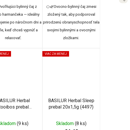
89
0
0
0
voľňujúci bylinný čaj z
🍊🌿Ovocno-bylinný čaj zmesi
o harmančeka — ideálny
zložený tak, aby podporoval
jenie po náročnom dni a
prirodzenú obranyschopnosť tela
íle, keď chceš vypnúť a
svojimi bylinnými a ovocnými
relaxovať.
zložkami.
 MENEJ
VIAC ZA MENEJ
ASILUR Herbal
BASILUR Herbal Sleep
ooibos prebal
prebal 20x1,5g (4497)
20x1,5g (4496)
Priemerné
Skladom
(9 ks)
Skladom
(8 ks)
hodnotenie