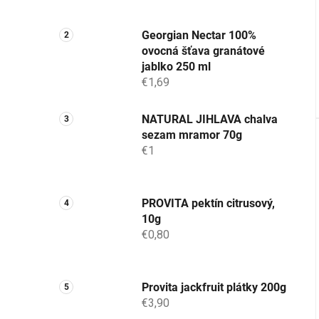
Georgian Nectar 100%
ovocná šťava granátové
jablko 250 ml
€1,69
NATURAL JIHLAVA chalva
sezam mramor 70g
€1
PROVITA pektín citrusový,
10g
€0,80
Provita jackfruit plátky 200g
€3,90