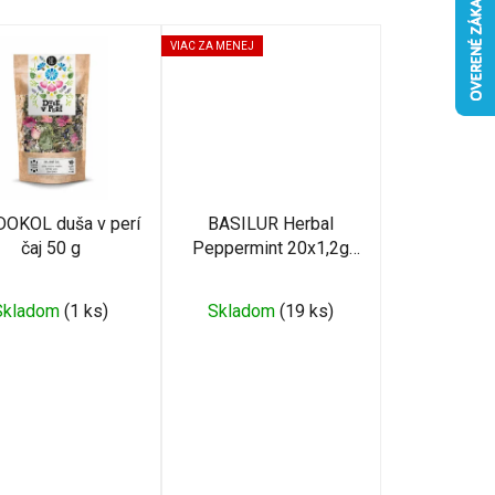
d
e
VIAC ZA MENEJ
n
i
e
p
r
o
OKOL duša v perí
BASILUR Herbal
d
čaj 50 g
Peppermint 20x1,2g
u
(4100)
k
Skladom
(1 ks)
Skladom
(19 ks)
t
o
v