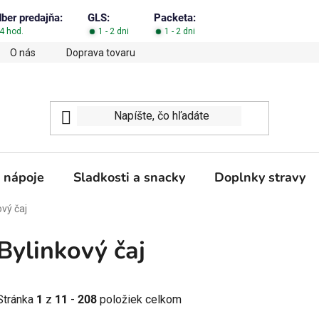
dber predajňa:
GLS:
Packeta:
4 hod.
1 - 2 dni
1 - 2 dni
O nás
Doprava tovaru
Obchodné podmienky
Podm
 nápoje
Sladkosti a snacky
Doplnky stravy
ový čaj
Bylinkový čaj
Stránka
1
z
11
-
208
položiek celkom