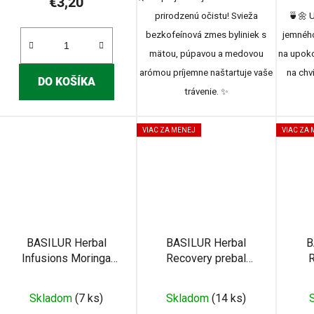
€3,20
prirodzenú očistu!
Svieža
🍵🌼 U
bezkofeínová zmes byliniek s
jemnéh
mätou,
púpavou a medovou
na upoko
arómou príjemne naštartuje vaše
na chv
DO KOŠÍKA
trávenie.
✨
VIAC ZA MENEJ
VIAC ZA
BASILUR Herbal
BASILUR Herbal
B
Infusions Moringa
Recovery prebal
R
15x2g (4094)
20x1,5g (4498)
Skladom
(7 ks)
Skladom
(14 ks)