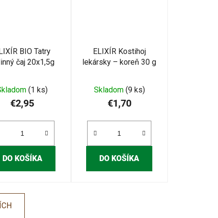
LIXÍR BIO Tatry
ELIXÍR Kostihoj
linný čaj 20x1,5g
lekársky – koreň 30 g
Skladom
(1 ks)
Skladom
(9 ks)
€2,95
€1,70
DO KOŠÍKA
DO KOŠÍKA
ÍCH