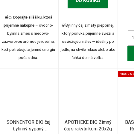
DO KOŠÍKA
🍯🍊
Doprajte si šálku, ktorá
príjemne nakopne
– ovocno-
🍃Bylinný čaj z mäty piepornej,
bylinná zmes s medovo-
ktorý ponúka príjemne svieži a
zázvorovou arómou je ideálna,
osviežujúci nálev — ideálny po
keď potrebujete jemnú energiu
jedle, na chvíle relaxu alebo ako
počas dňa.
ľahká denná voľba.
VIAC ZA
SONNENTOR BIO čaj
APOTHEKE BIO Zimný
BAS
bylinný sypaný
čaj s rakytníkom 20x2g
R