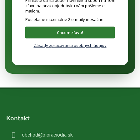
Prihláste sa na odber noviniek a kupón na 10%
zľavu na prvú objednávku vám pošleme e-
mailom.
Posielame maximálne 2 e-maily mesačne
Chcem zľavu!
Zásady zpracovania osobných údajov
Z
á
Kontakt
p
ä
obchod
@
bioraciodia.sk
t