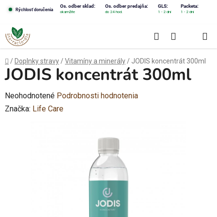
Prejsť
Os. odber sklad:
Os. odber predajňa:
GLS:
Packeta:
Rýchlosť doručenia
okamžite
do 24 hod.
1 - 2 dni
1 - 2 dni
na
obsah
Hľadať
NÁKUPN
KOŠÍK
Domov
/
Doplnky stravy
/
Vitamíny a minerály
/
JODIS koncentrát 300ml
JODIS koncentrát 300ml
Priemerné
Neohodnotené
Podrobnosti hodnotenia
hodnotenie
Značka:
Life Care
produktu
je
0,0
z
5
hviezdičiek.