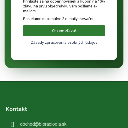
Prihláste sa na odber noviniek a kupón na 10%
zľavu na prvú objednávku vám pošleme e-
mailom.
Posielame maximálne 2 e-maily mesačne
Chcem zľavu!
Zásady zpracovania osobných údajov
Z
á
Kontakt
p
ä
obchod
@
bioraciodia.sk
t