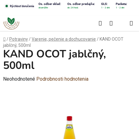
Prejsť
Os. odber sklad:
Os. odber predajňa:
GLS:
Packeta:
Rýchlosť doručenia
okamžite
do 24 hod.
1 - 2 dni
1 - 2 dni
na
obsah
Hľadať
NÁKUPN
KOŠÍK
Domov
/
Potraviny
/
Varenie, pečenie a dochucovanie
/
KAND OCOT
jablčný, 500ml
KAND OCOT jablčný,
500ml
Priemerné
Neohodnotené
Podrobnosti hodnotenia
hodnotenie
produktu
je
0,0
z
5
hviezdičiek.