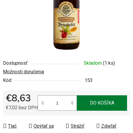
Dostupnosť
Skladom
(1 ks)
Možnosti doručenia
Kód:
153
€8,63
DO KOŠÍKA
€7,02 bez DPH
Jednotková cena:
Tlač
Opýtať sa
Strážiť
Zdieľať