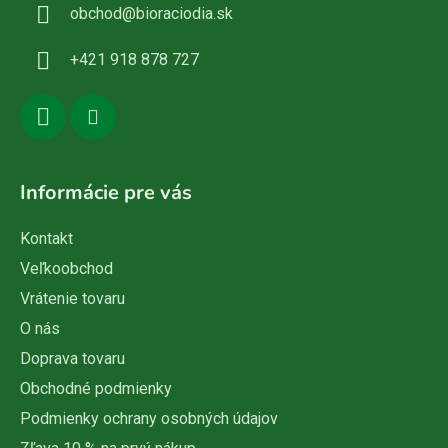
obchod
@
bioraciodia.sk
t
i
+421 918 878 727
e
Informácie pre vás
Kontakt
Veľkoobchod
Vrátenie tovaru
O nás
Doprava tovaru
Obchodné podmienky
Podmienky ochrany osobných údajov