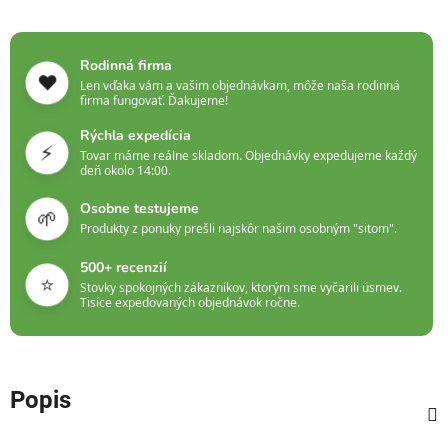
Rodinná firma
❤️
Len vďaka vám a vašim objednávkam, môže naša rodinná
firma fungovať. Ďakujeme!
Rýchla expedícia
⚡
Tovar máme reálne skladom. Objednávky expedujeme každý
deň okolo 14:00.
Osobne testujeme
🌱
Produkty z ponuky prešli najskôr našim osobným "sitom".
500+ recenzií
⭐
Stovky spokojných zákazníkov, ktorým sme vyčarili úsmev.
Tisíce expedovaných objednávok ročne.
Popis