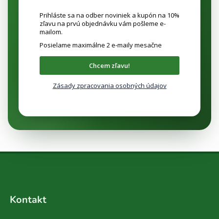
Prihláste sa na odber noviniek a kupón na 10%
zľavu na prvú objednávku vám pošleme e-
mailom.
Posielame maximálne 2 e-maily mesačne
Chcem zľavu!
Zásady zpracovania osobných údajov
Z
á
Kontakt
p
ä