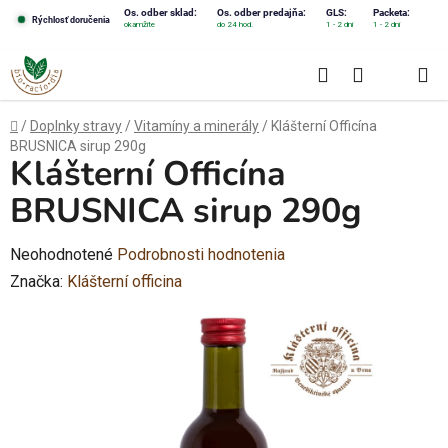
Prejsť
Os. odber sklad:
Os. odber predajňa:
GLS:
Packeta:
Rýchlosť doručenia
okamžite
do 24 hod.
1 - 2 dni
1 - 2 dni
na
obsah
Hľadať
NÁKUPN
KOŠÍK
Domov
/
Doplnky stravy
/
Vitamíny a minerály
/
Klášterní Officína
BRUSNICA sirup 290g
Klášterní Officína
BRUSNICA sirup 290g
Priemerné
Neohodnotené
Podrobnosti hodnotenia
hodnotenie
Značka:
Klášterní officina
produktu
je
0,0
z
5
hviezdičiek.