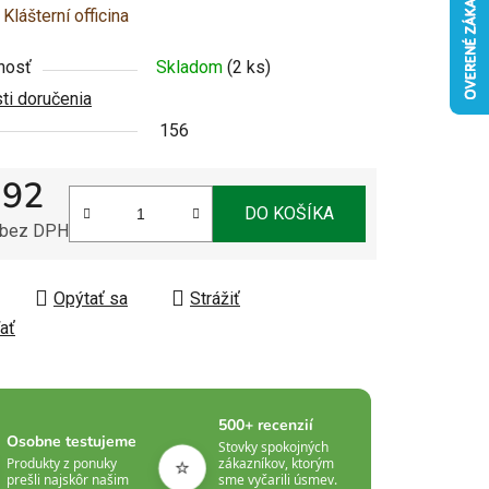
enie
:
Klášterní officina
u
nosť
Skladom
(2 ks)
i doručenia
156
,92
čiek.
DO KOŠÍKA
 bez DPH
tková cena:
Opýtať sa
Strážiť
ať
500+ recenzií
Osobne testujeme
Stovky spokojných
⭐
Produkty z ponuky
zákazníkov, ktorým
prešli najskôr našim
sme vyčarili úsmev.