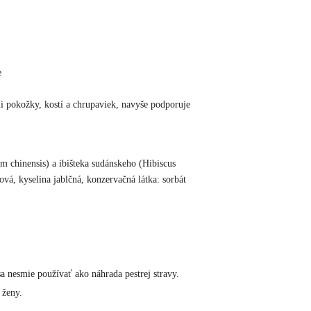
e
ii pokožky, kostí a chrupaviek, navyše podporuje
um chinensis) a ibišteka sudánskeho (Hibiscus
ová, kyselina jablčná, konzervačná látka: sorbát
 nesmie používať ako náhrada pestrej stravy.
 ženy.