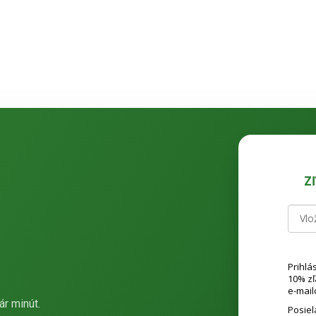
Z
Prihlá
10% z
e-mail
ár minút.
Posie