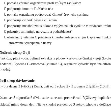
pomáha chrániť organizmus proti voľným radikálom
podporuje imunitu ľudského tela
pomáha organizmu podporovať činnosť črevného systému
podporuje činnosť pečene či ľadvín
podporuje metabolizmus tukov a vplýva na ich využitie v tráviacom trakt
priaznivo zmierňuje nervozitu a podráždenosť
obsiahnutý vitamín C prispieva k tvorbe kolagénu a tým k správnej funkc
znižovanie vyčerpania a únavy
Zloženie sirup Goji
Fruktóza, pitná voda, bylinné extrakty z plodov kustovnice čínskej - goji (Lyci
sabdarifa), kyselina L-askorbová (vitamín C), regulátor kyslosti: kyselina citrón
draselný.
Goji sirup dávkovanie
2 - 3 x denne 3 lyžičky (15ml), deti od 3 rokov 2 - 3 x denne 2 lyžičky (10ml).
Ustanovené odporúčané dávkovanie sa nesmie prekračovať. Výživový doplnok sa
Ukladať mimo dosah detí. Nie je vhodné pre deti do 3 rokov, tehotné a dojčiace