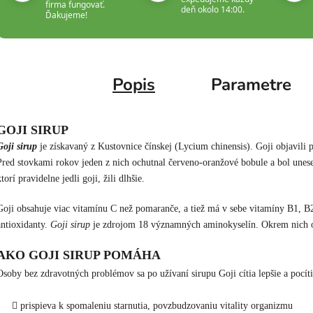
firma fungovať.
deň okolo 14:00.
Ďakujeme!
Popis
Parametre
GOJI SIRUP
Goji sirup
je získavaný z Kustovnice čínskej (Lycium chinensis). Goji objavili 
Pred stovkami rokov jeden z nich ochutnal červeno-oranžové bobule a bol unese
ktorí pravidelne jedli goji, žili dlhšie.
Goji obsahuje viac vitamínu C než pomaranče, a tiež má v sebe vitamíny B1, B2 
antioxidanty.
Goji sirup
je zdrojom 18 významných aminokyselín. Okrem nich ob
AKO GOJI SIRUP POMÁHA
Osoby bez zdravotných problémov sa po užívaní sirupu Goji cítia lepšie a pocíti
prispieva k spomaleniu starnutia, povzbudzovaniu vitality organizmu