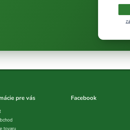
Zá
mácie pre vás
Facebook
t
obchod
e tovaru