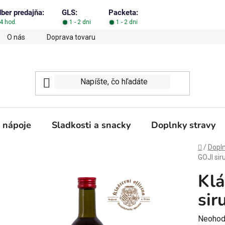
dber predajňa:
GLS:
Packeta:
4 hod.
1 - 2 dni
1 - 2 dni
O nás
Doprava tovaru
Obchodné podmienky
Podm
 nápoje
Sladkosti a snacky
Doplnky stravy
Domov
/
Dopln
GOJI sir
Klá
sir
Prieme
Neohod