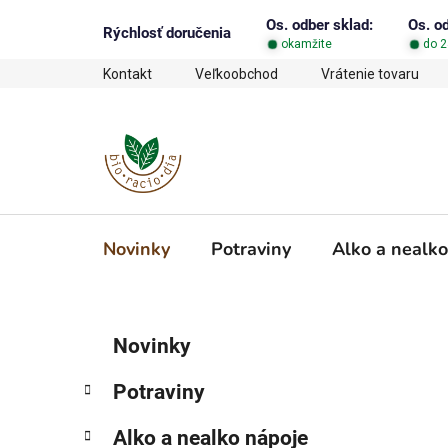
Prejsť
Os. odber sklad:
Os. o
na
Rýchlosť doručenia
okamžite
do 2
obsah
Kontakt
Veľkoobchod
Vrátenie tovaru
Novinky
Potraviny
Alko a nealko
B
K
Preskočiť
Novinky
a
o
kategórie
t
č
Potraviny
e
n
g
ý
Alko a nealko nápoje
ó