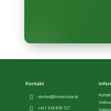
Z
á
Kontakt
Infor
p
ä
Kontak
obchod
@
bioraciodia.sk
t
Veľko
i
+421 918 878 727
Vráteni