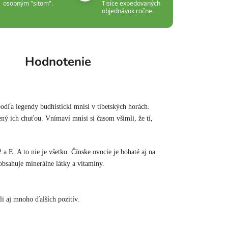
osobným "sitom".
Tisíce expedovaných
objednávok ročne.
Hodnotenie
podľa legendy budhistickí mnísi v tibetských horách.
ný ich chuťou. Vnímaví mnísi si časom všimli, že tí,
a E. A to nie je všetko. Čínske ovocie je bohaté aj na
sahuje minerálne látky a vitamíny.
li aj mnoho ďalších pozitív.