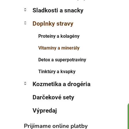
p
r
Sladkosti a snacky
i
a
e
n
Doplnky stravy
e
l
Proteíny a kolagény
Vitamíny a minerály
Detox a superpotraviny
Tinktúry a kvapky
Kozmetika a drogéria
Darčekové sety
Výpredaj
Prijímame online platby