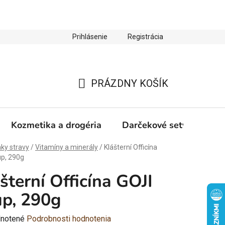
Prihlásenie
Registrácia
ienky ochrany osobných údajov
Zľava 10 % na prvý nákup
PRÁZDNY KOŠÍK
NÁKUPNÝ
KOŠÍK
Kozmetika a drogéria
Darčekové sety
Výp
ky stravy
/
Vitamíny a minerály
/
Klášterní Officína
up, 290g
šterní Officína GOJI
up, 290g
rné
notené
Podrobnosti hodnotenia