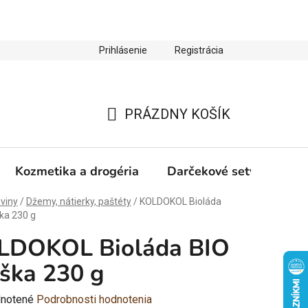
Prihlásenie
Registrácia
ienky ochrany osobných údajov
Zľava 10 % na prvý nákup
PRÁZDNY KOŠÍK
NÁKUPNÝ
KOŠÍK
Kozmetika a drogéria
Darčekové sety
Výp
viny
/
Džemy, nátierky, paštéty
/
KOLDOKOL Bioláda
ka 230 g
LDOKOL Bioláda BIO
ška 230 g
rné
notené
Podrobnosti hodnotenia