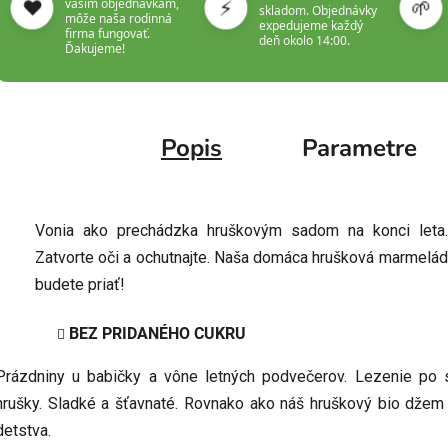
❤️
⚡
🌱
vašim objednávkam,
skladom. Objednávky
môže naša rodinná
expedujeme každý
firma fungovať.
deň okolo 14:00.
Ďakujeme!
Popis
Parametre
Vonia ako prechádzka hruškovým sadom na konci leta.
Zatvorte oči a ochutnajte. Naša domáca hrušková marmelád
budete priať!
BEZ PRIDANÉHO CUKRU
Prázdniny u babičky a vône letných podvečerov. Lezenie po st
hrušky. Sladké a šťavnaté. Rovnako ako náš hruškový bio džem 
detstva.