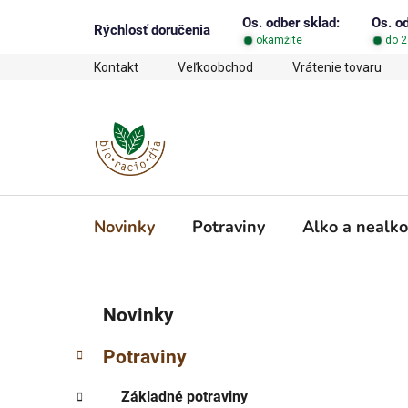
Prejsť
Os. odber sklad:
Os. o
na
Rýchlosť doručenia
okamžite
do 2
obsah
Kontakt
Veľkoobchod
Vrátenie tovaru
Novinky
Potraviny
Alko a nealko
B
K
Preskočiť
Novinky
a
o
kategórie
t
č
Potraviny
e
n
g
ý
Základné potraviny
ó