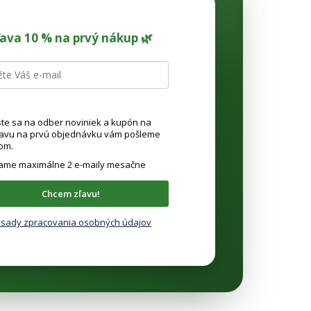
ľava 10 % na prvý nákup 🌿
ste sa na odber noviniek a kupón na
ľavu na prvú objednávku vám pošleme
om.
lame maximálne 2 e-maily mesačne
Chcem zľavu!
sady zpracovania osobných údajov