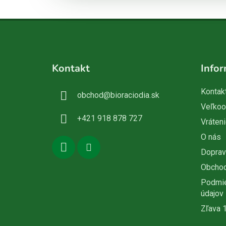
Z
á
Kontakt
Infor
p
ä
Kontak
obchod
@
bioraciodia.sk
t
Veľko
i
+421 918 878 727
Vráteni
e
O nás
Doprav
Obcho
Podmie
údajov
Zľava 