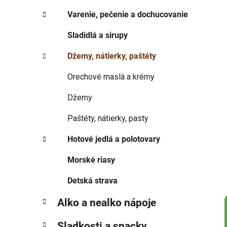
p
r
Varenie, pečenie a dochucovanie
i
a
e
n
Sladidlá a sirupy
e
Džemy, nátierky, paštéty
l
Orechové maslá a krémy
Džemy
Paštéty, nátierky, pasty
Hotové jedlá a polotovary
Morské riasy
Detská strava
Alko a nealko nápoje
Sladkosti a snacky