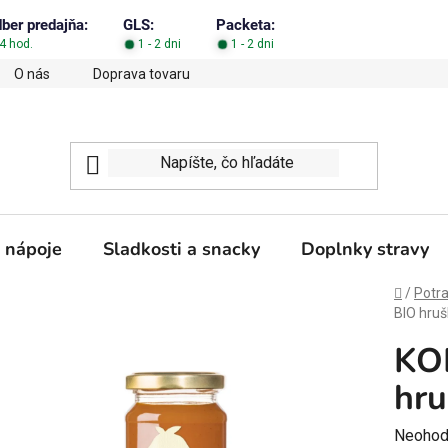
dber predajňa:
GLS:
Packeta:
4 hod.
1 - 2 dni
1 - 2 dni
O nás
Doprava tovaru
Obchodné podmienky
Podm
 nápoje
Sladkosti a snacky
Doplnky stravy
Domov
/
Potra
BIO hruš
KO
hru
Prieme
Neohod