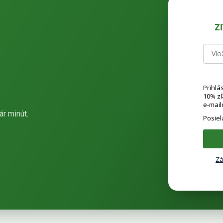
Z
Prihlá
10% z
e-mail
ár minút.
Posie
Zá