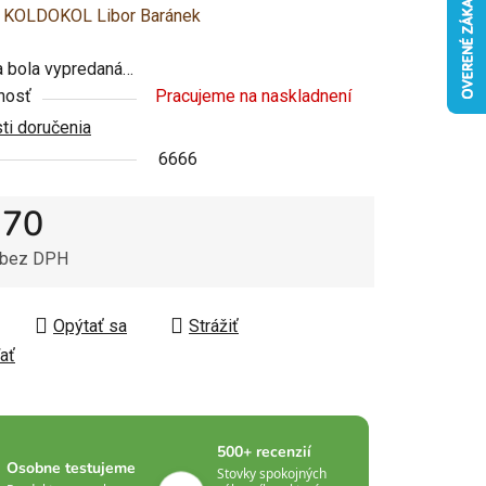
enie
:
KOLDOKOL Libor Baránek
u
 bola vypredaná…
nosť
Pracujeme na naskladnení
i doručenia
6666
čiek.
,70
 bez DPH
tková cena:
Opýtať sa
Strážiť
ať
500+ recenzií
Osobne testujeme
Stovky spokojných