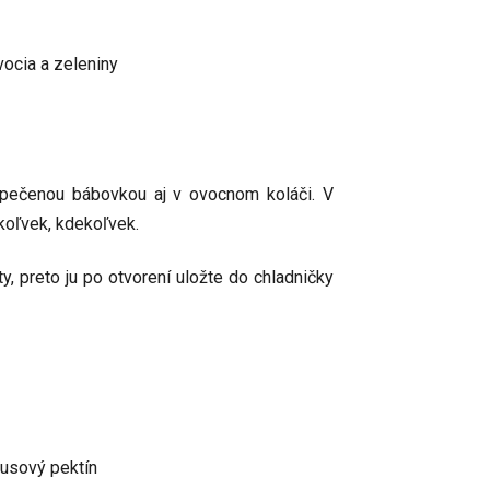
vocia a zeleniny
upečenou bábovkou aj v ovocnom koláči. V
ykoľvek, kdekoľvek.
, preto ju po otvorení uložte do chladničky
trusový pektín