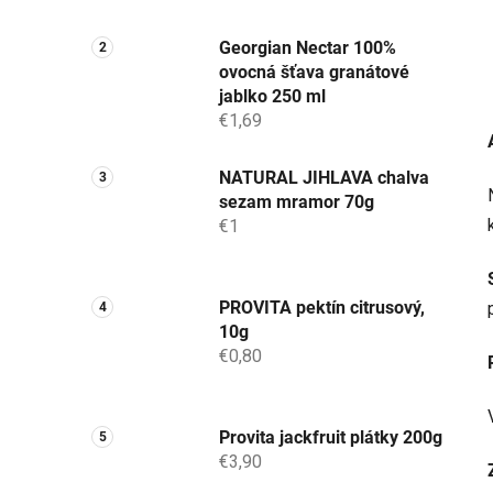
Georgian Nectar 100%
ovocná šťava granátové
jablko 250 ml
€1,69
NATURAL JIHLAVA chalva
sezam mramor 70g
€1
PROVITA pektín citrusový,
10g
€0,80
Provita jackfruit plátky 200g
€3,90