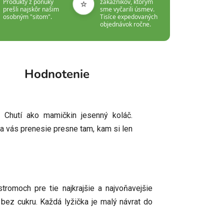
⭐
Produkty z ponuky
zákazníkov, ktorým
prešli najskôr našim
sme vyčarili úsmev.
osobným "sitom".
Tisíce expedovaných
objednávok ročne.
Hodnotenie
 Chutí ako mamičkin jesenný koláč.
a vás prenesie presne tam, kam si len
romoch pre tie najkrajšie a najvoňavejšie
bez cukru. Každá lyžička je malý návrat do