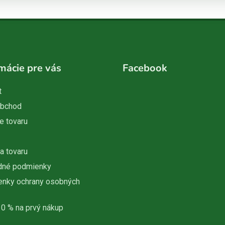
mácie pre vás
Facebook
t
obchod
e tovaru
a tovaru
dné podmienky
nky ochrany osobných
10 % na prvý nákup