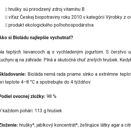
hrušky sú prirodzený zdroj vitamínu B
víťaz Českej biopotraviny roku 2010 v kategórii Výrobky z o
produkt ekologického poľnohospodárstva
Ako si Bioládu najlepšie vychutnať?
Na teplých lievancoch aj s vychladeným jogurtom. S čerstvo 
kuchyni aj na záhrade. Plná a skutočná chuť zrelých hrušiek. Ked
Skladovanie:
Bioláda nemá rada priame slnko a extrémne teploty
pri teplote 4–8 °C a spotrebujte do 4 týždňov.
Podiel ovocnej zložky:
98 %
V každom pohári: 113 g hrušiek
Zloženie:
hrušky*, jablkový koncentrát*, želírujúce látky agar a ci