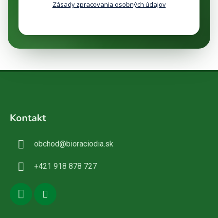
Zásady zpracovania osobných údajov
Z
á
Kontakt
p
ä
obchod
@
bioraciodia.sk
t
i
+421 918 878 727
e