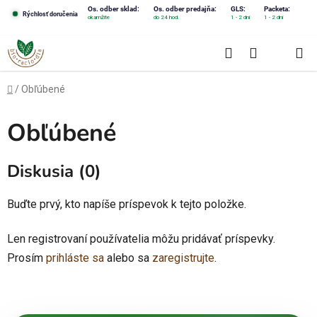
Prejsť
Os. odber sklad:
Os. odber predajňa:
GLS:
Packeta:
Rýchlosť doručenia
okamžite
do 24 hod.
1 - 2 dni
1 - 2 dni
na
obsah
Hľadať
NÁKUPN
KOŠÍK
Domov
/
Obľúbené
Obľúbené
Diskusia (0)
Buďte prvý, kto napíše príspevok k tejto položke.
Len registrovaní používatelia môžu pridávať príspevky.
Prosím
prihláste sa
alebo sa
zaregistrujte
.