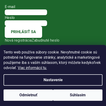
E-mail
Heslo
PRIHLÁSIŤ SA
Nová registrácia
Zabudnuté heslo
Tento web používa súbory cookie. Nevyhnutné cookie sú
potrebné na fungovanie stránky; analytické a marketingové
použijeme iba s vaším súhlasom, ktorý môžete kedykoľvek
odvolať.
Viac informácií tu.
Nastavenie
Vytvoril Shoptet
Odmietnuť
Súhlasím
Copyright 2026
Bio-racio-dia
. Všetky práva vyhradené.
Upraviť nastavenie cookies