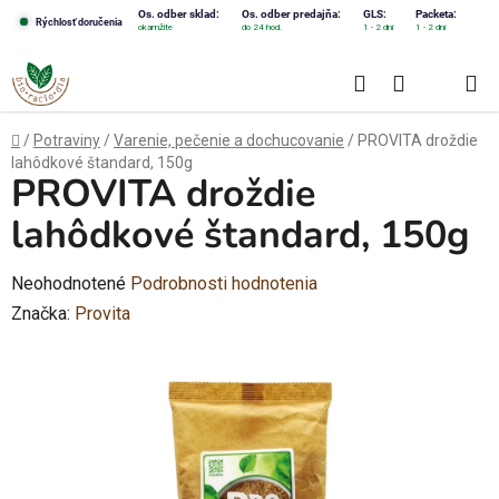
Prejsť
Os. odber sklad:
Os. odber predajňa:
GLS:
Packeta:
Rýchlosť doručenia
okamžite
do 24 hod.
1 - 2 dni
1 - 2 dni
na
obsah
Hľadať
NÁKUPN
KOŠÍK
Domov
/
Potraviny
/
Varenie, pečenie a dochucovanie
/
PROVITA droždie
lahôdkové štandard, 150g
PROVITA droždie
lahôdkové štandard, 150g
Priemerné
Neohodnotené
Podrobnosti hodnotenia
hodnotenie
Značka:
Provita
produktu
je
0,0
z
5
hviezdičiek.