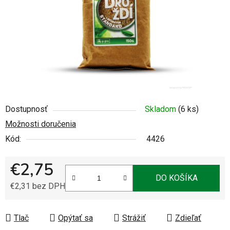
Dostupnosť
Skladom
(6 ks)
Možnosti doručenia
Kód:
4426
€2,75
DO KOŠÍKA
€2,31 bez DPH
Jednotková cena:
Tlač
Opýtať sa
Strážiť
Zdieľať