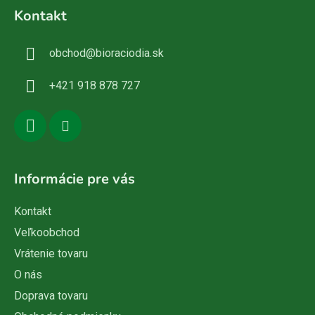
á
Kontakt
p
ä
obchod
@
bioraciodia.sk
t
i
+421 918 878 727
e
Informácie pre vás
Kontakt
Veľkoobchod
Vrátenie tovaru
O nás
Doprava tovaru