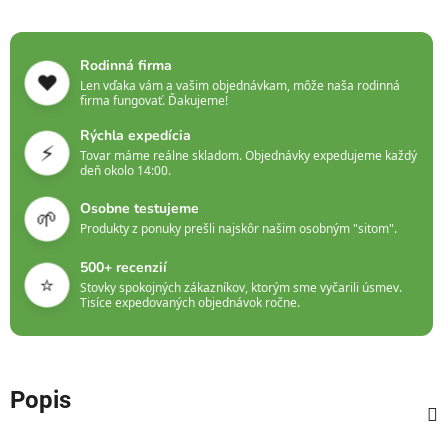
Rodinná firma
❤️
Len vďaka vám a vašim objednávkam, môže naša rodinná
firma fungovať. Ďakujeme!
Rýchla expedícia
⚡
Tovar máme reálne skladom. Objednávky expedujeme každý
deň okolo 14:00.
Osobne testujeme
🌱
Produkty z ponuky prešli najskôr našim osobným "sitom".
500+ recenzií
⭐
Stovky spokojných zákazníkov, ktorým sme vyčarili úsmev.
Tisíce expedovaných objednávok ročne.
Popis