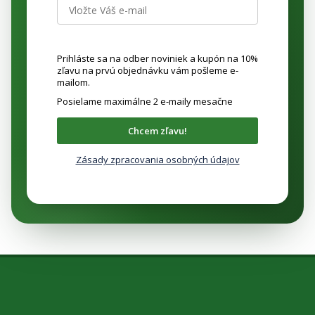
Prihláste sa na odber noviniek a kupón na 10%
zľavu na prvú objednávku vám pošleme e-
mailom.
Posielame maximálne 2 e-maily mesačne
Chcem zľavu!
Zásady zpracovania osobných údajov
Z
á