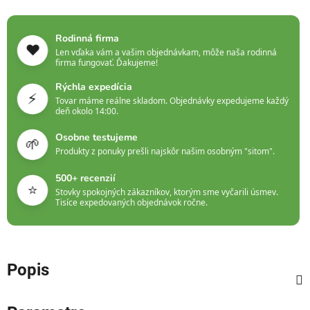
Rodinná firma
❤️
Len vďaka vám a vašim objednávkam, môže naša rodinná
firma fungovať. Ďakujeme!
Rýchla expedícia
⚡
Tovar máme reálne skladom. Objednávky expedujeme každý
deň okolo 14:00.
Osobne testujeme
🌱
Produkty z ponuky prešli najskôr našim osobným "sitom".
500+ recenzií
⭐
Stovky spokojných zákazníkov, ktorým sme vyčarili úsmev.
Tisíce expedovaných objednávok ročne.
Popis