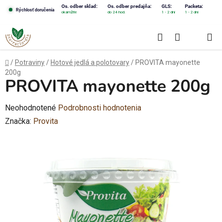
Prejsť
Os. odber sklad:
Os. odber predajňa:
GLS:
Packeta:
Rýchlosť doručenia
okamžite
do 24 hod.
1 - 2 dni
1 - 2 dni
na
obsah
Hľadať
NÁKUPN
KOŠÍK
Domov
/
Potraviny
/
Hotové jedlá a polotovary
/
PROVITA mayonette
200g
PROVITA mayonette 200g
Priemerné
Neohodnotené
Podrobnosti hodnotenia
hodnotenie
Značka:
Provita
produktu
je
0,0
z
5
hviezdičiek.