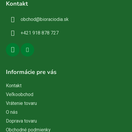
Kontakt
p
ä
obchod
@
bioraciodia.sk
t
i
+421 918 878 727
e
Informácie pre vás
Kontakt
Veľkoobchod
Vrátenie tovaru
O nás
Doprava tovaru
Obchodné podmienky