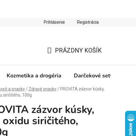
Prihlásenie
Registrácia
ienky ochrany osobných údajov
Zľava 10 % na prvý nákup
PRÁZDNY KOŠÍK
NÁKUPNÝ
KOŠÍK
Kozmetika a drogéria
Darčekové sety
Výp
osti a snacky
/
Zdravé snacky
/
PROVITA zázvor kúsky,
u siričitého, 100g
VITA zázvor kúsky,
 oxidu siričitého,
0g