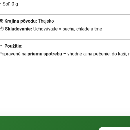
– Soľ: 0 g
🌍
Krajina pôvodu:
Thajsko
📦
Skladovanie:
Uchovávajte v suchu, chlade a tme
🍴
Použitie:
Pripravené na
priamu spotrebu
– vhodné aj na pečenie, do kaší, 