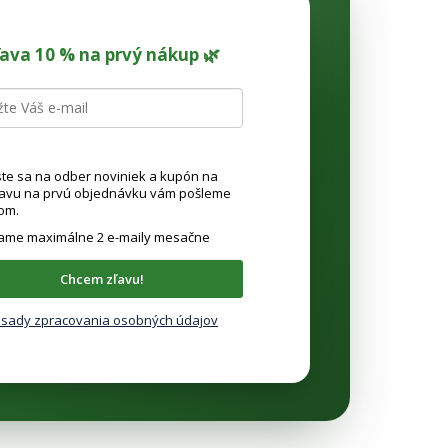
ľava 10 % na prvý nákup 🌿
ste sa na odber noviniek a kupón na
ľavu na prvú objednávku vám pošleme
om.
lame maximálne 2 e-maily mesačne
Chcem zľavu!
sady zpracovania osobných údajov