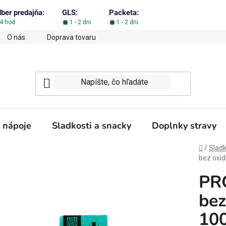
dber predajňa:
GLS:
Packeta:
4 hod.
1 - 2 dni
1 - 2 dni
O nás
Doprava tovaru
Obchodné podmienky
Podm
 nápoje
Sladkosti a snacky
Doplnky stravy
Domov
/
Sladk
bez oxid
PRO
bez
10