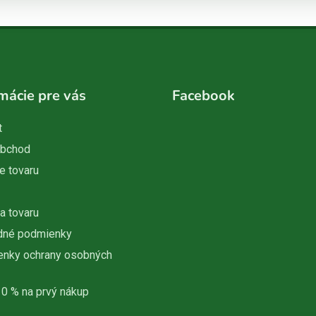
mácie pre vás
Facebook
t
obchod
e tovaru
a tovaru
dné podmienky
nky ochrany osobných
10 % na prvý nákup