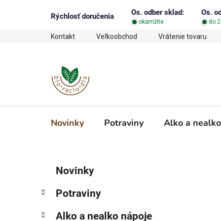
Prejsť
Os. odber sklad:
Os. o
na
Rýchlosť doručenia
okamžite
do 2
obsah
Kontakt
Veľkoobchod
Vrátenie tovaru
Novinky
Potraviny
Alko a nealko
B
K
Preskočiť
Novinky
a
o
kategórie
t
č
Potraviny
e
n
g
ý
Alko a nealko nápoje
ó