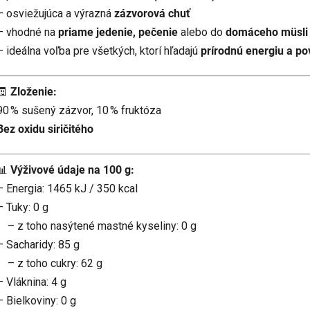
– osviežujúca a výrazná
zázvorová chuť
– vhodné na
priame jedenie, pečenie
alebo do
domáceho müsli
– ideálna voľba pre všetkých, ktorí hľadajú
prírodnú energiu a p
🧾
Zloženie:
90 % sušený zázvor, 10 % fruktóza
Bez oxidu siričitého
📊
Výživové údaje na 100 g:
– Energia: 1465 kJ / 350 kcal
– Tuky: 0 g
– z toho nasýtené mastné kyseliny: 0 g
– Sacharidy: 85 g
– z toho cukry: 62 g
– Vláknina: 4 g
– Bielkoviny: 0 g