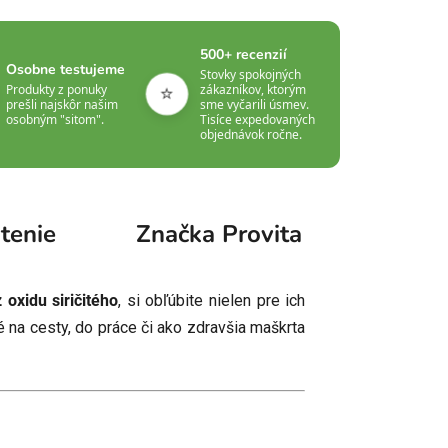
500+ recenzií
Osobne testujeme
Stovky spokojných
⭐
Produkty z ponuky
zákazníkov, ktorým
prešli najskôr našim
sme vyčarili úsmev.
osobným "sitom".
Tisíce expedovaných
objednávok ročne.
tenie
Značka
Provita
 oxidu siričitého
, si obľúbite nielen pre ich
é na cesty, do práce či ako zdravšia maškrta