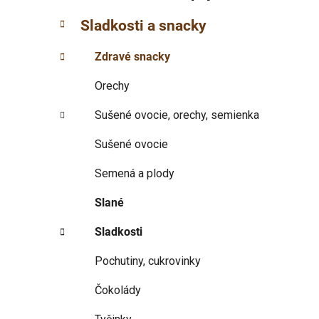
p
r
Sladkosti a snacky
i
a
e
n
Zdravé snacky
e
l
Orechy
Sušené ovocie, orechy, semienka
Sušené ovocie
Semená a plody
Slané
Sladkosti
Pochutiny, cukrovinky
Čokolády