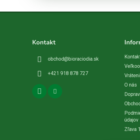
Z
á
Kontakt
Infor
p
ä
Kontak
obchod
@
bioraciodia.sk
t
Veľko
i
+421 918 878 727
Vráteni
e
O nás
Doprav
Obcho
Podmie
údajov
Zľava 