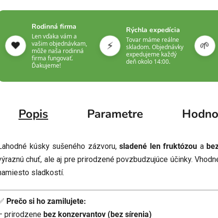
Rodinná firma
Rýchla expedícia
Len vďaka vám a
Tovar máme reálne
❤️
⚡
🌱
vašim objednávkam,
skladom. Objednávky
môže naša rodinná
expedujeme každý
firma fungovať.
deň okolo 14:00.
Ďakujeme!
Popis
Parametre
Hodno
Lahodné kúsky sušeného zázvoru,
sladené len fruktózou
a
bez
výraznú chuť, ale aj pre prirodzené povzbudzujúce účinky. Vhodn
namiesto sladkostí.
✅
Prečo si ho zamilujete:
– prirodzene
bez konzervantov (bez sírenia)