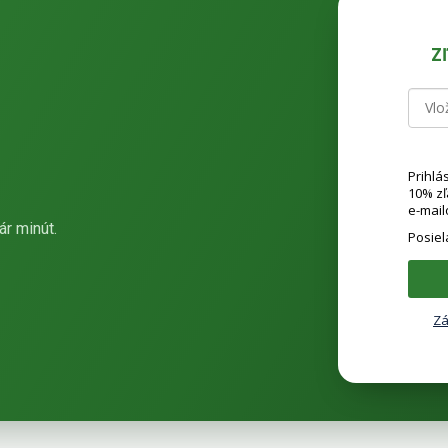
Z
Prihlá
10% z
e-mail
ár minút.
Posie
Zá