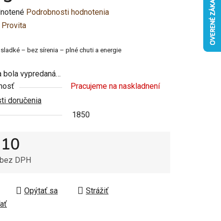
rné
notené
Podrobnosti hodnotenia
enie
:
Provita
u
ladké – bez sírenia – plné chuti a energie
 bola vypredaná…
nosť
Pracujeme na naskladnení
i doručenia
čiek.
1850
,10
 bez DPH
tková cena:
Opýtať sa
Strážiť
ať