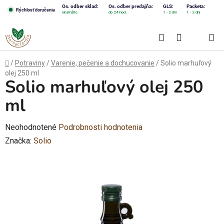
Prejsť
Os. odber sklad:
Os. odber predajňa:
GLS:
Packeta:
Rýchlosť doručenia
okamžite
do 24 hod.
1 - 2 dni
1 - 2 dni
na
obsah
Hľadať
NÁKUPN
KOŠÍK
Domov
/
Potraviny
/
Varenie, pečenie a dochucovanie
/
Solio marhuľový
olej 250 ml
Solio marhuľový olej 250
ml
Priemerné
Neohodnotené
Podrobnosti hodnotenia
hodnotenie
Značka:
Solio
produktu
je
0,0
z
5
hviezdičiek.