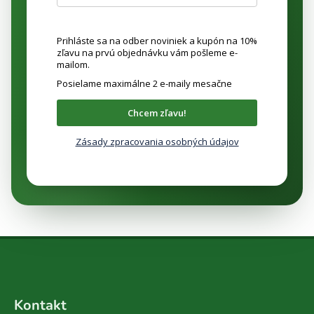
Prihláste sa na odber noviniek a kupón na 10%
zľavu na prvú objednávku vám pošleme e-
mailom.
Posielame maximálne 2 e-maily mesačne
Chcem zľavu!
Zásady zpracovania osobných údajov
Z
á
Kontakt
p