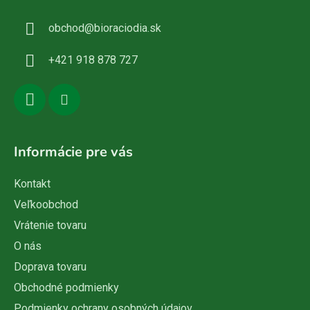
ä
obchod
@
bioraciodia.sk
t
i
+421 918 878 727
e
Informácie pre vás
Kontakt
Veľkoobchod
Vrátenie tovaru
O nás
Doprava tovaru
Obchodné podmienky
Podmienky ochrany osobných údajov