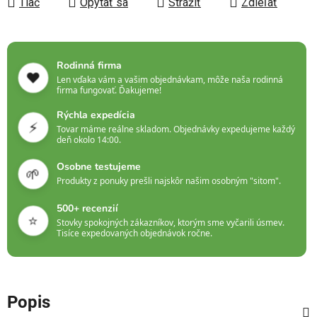
Tlač
Opýtať sa
Strážiť
Zdieľať
Rodinná firma
❤️
Len vďaka vám a vašim objednávkam, môže naša rodinná
firma fungovať. Ďakujeme!
Rýchla expedícia
⚡
Tovar máme reálne skladom. Objednávky expedujeme každý
deň okolo 14:00.
Osobne testujeme
🌱
Produkty z ponuky prešli najskôr našim osobným "sitom".
500+ recenzií
⭐
Stovky spokojných zákazníkov, ktorým sme vyčarili úsmev.
Tisíce expedovaných objednávok ročne.
Popis