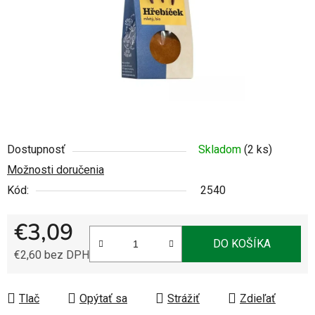
Dostupnosť
Skladom
(2 ks)
Možnosti doručenia
Kód:
2540
€3,09
DO KOŠÍKA
€2,60 bez DPH
Jednotková cena:
Tlač
Opýtať sa
Strážiť
Zdieľať