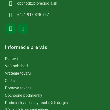
obchod
@
bioraciodia.sk
t
i
+421 918 878 727
e
Informácie pre vás
Kontakt
Veľkoobchod
Vrátenie tovaru
O nás
Doprava tovaru
Obchodné podmienky
Podmienky ochrany osobných údajov