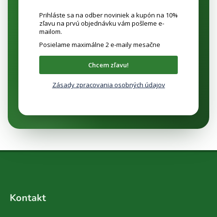
Prihláste sa na odber noviniek a kupón na 10%
zľavu na prvú objednávku vám pošleme e-
mailom.
Posielame maximálne 2 e-maily mesačne
Chcem zľavu!
Zásady zpracovania osobných údajov
Z
á
Kontakt
p
ä