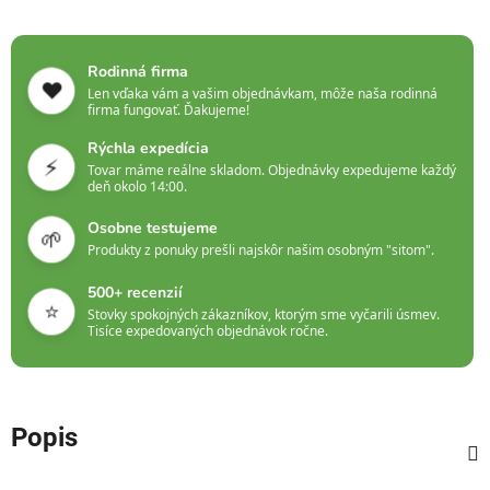
Rodinná firma
❤️
Len vďaka vám a vašim objednávkam, môže naša rodinná
firma fungovať. Ďakujeme!
Rýchla expedícia
⚡
Tovar máme reálne skladom. Objednávky expedujeme každý
deň okolo 14:00.
Osobne testujeme
🌱
Produkty z ponuky prešli najskôr našim osobným "sitom".
500+ recenzií
⭐
Stovky spokojných zákazníkov, ktorým sme vyčarili úsmev.
Tisíce expedovaných objednávok ročne.
Popis