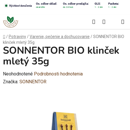
Prejsť
Os. odber sklad:
Os. odber predajňa:
GLS:
Packeta:
Rýchlosť doručenia
okamžite
do 24 hod.
1 - 2 dni
1 - 2 dni
na
obsah
Hľadať
NÁKUPN
KOŠÍK
Domov
/
Potraviny
/
Varenie, pečenie a dochucovanie
/
SONNENTOR BIO
klinček mletý 35g
SONNENTOR BIO klinček
mletý 35g
Priemerné
Neohodnotené
Podrobnosti hodnotenia
hodnotenie
Značka:
SONNENTOR
produktu
je
0,0
z
5
hviezdičiek.