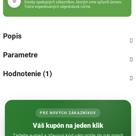
⭐
Stovky spokojných zákazníkov, ktorým sme vyčarili úsmev.
Tisíce expedovaných objednávok ročne.
Popis
Parametre
Hodnotenie (1)
PRE NOVÝCH ZÁKAZNÍKOV
Váš kupón na jeden klik
Zadajte e-mail a zľavový kód vám príde do pár minút.