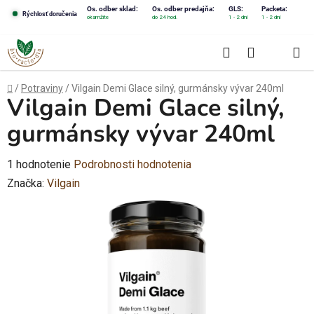
Prejsť
Os. odber sklad:
Os. odber predajňa:
GLS:
Packeta:
Rýchlosť doručenia
okamžite
do 24 hod.
1 - 2 dni
1 - 2 dni
na
obsah
Hľadať
NÁKUPN
KOŠÍK
Domov
/
Potraviny
/
Vilgain Demi Glace silný, gurmánsky vývar 240ml
Vilgain Demi Glace silný,
gurmánsky vývar 240ml
Priemerné
1 hodnotenie
Podrobnosti hodnotenia
hodnotenie
Značka:
Vilgain
produktu
je
1,0
z
5
hviezdičiek.