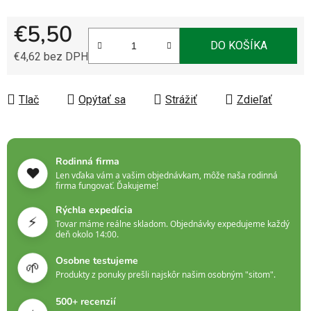
€5,50
DO KOŠÍKA
€4,62 bez DPH
Jednotková cena:
Tlač
Opýtať sa
Strážiť
Zdieľať
Rodinná firma
❤️
Len vďaka vám a vašim objednávkam, môže naša rodinná
firma fungovať. Ďakujeme!
Rýchla expedícia
⚡
Tovar máme reálne skladom. Objednávky expedujeme každý
deň okolo 14:00.
Osobne testujeme
🌱
Produkty z ponuky prešli najskôr našim osobným "sitom".
500+ recenzií