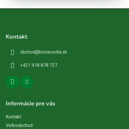
Z
á
Kontakt
p
ä
obchod
@
bioraciodia.sk
t
i
+421 918 878 727
e
Informácie pre vás
Kontakt
Veľkoobchod