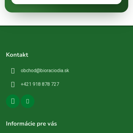
Z
á
Kontakt
p
ä
obchod
@
bioraciodia.sk
t
i
+421 918 878 727
e
Informácie pre vás