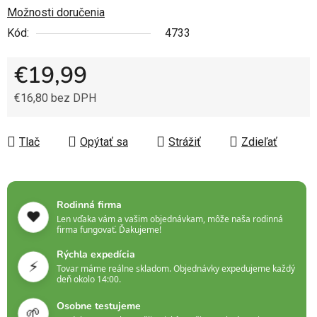
Možnosti doručenia
Kód:
4733
€19,99
€16,80 bez DPH
Jednotková cena:
Tlač
Opýtať sa
Strážiť
Zdieľať
Rodinná firma
❤️
Len vďaka vám a vašim objednávkam, môže naša rodinná
firma fungovať. Ďakujeme!
Rýchla expedícia
⚡
Tovar máme reálne skladom. Objednávky expedujeme každý
deň okolo 14:00.
Osobne testujeme
🌱