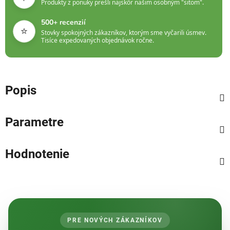
Produkty z ponuky prešli najskôr našim osobným "sitom".
500+ recenzií
⭐
Stovky spokojných zákazníkov, ktorým sme vyčarili úsmev.
Tisíce expedovaných objednávok ročne.
Popis
Parametre
Hodnotenie
PRE NOVÝCH ZÁKAZNÍKOV