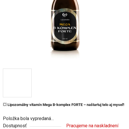
5
hviezdičiek.
💥
Lipozomálny vitamín Mega B-komplex FORTE – naštartuj telo aj myseľ!
Položka bola vypredaná…
Dostupnosť
Pracujeme na naskladnení