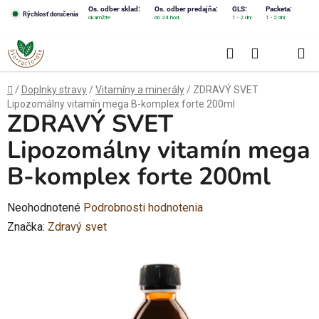
Prejsť
Os. odber sklad:
Os. odber predajňa:
GLS:
Packeta:
Rýchlosť doručenia
okamžite
do 24 hod.
1 - 2 dni
1 - 2 dni
na
obsah
Hľadať
NÁKUPN
KOŠÍK
Domov
/
Doplnky stravy
/
Vitamíny a minerály
/
ZDRAVÝ SVET
Lipozomálny vitamín mega B-komplex forte 200ml
ZDRAVÝ SVET
Lipozomálny vitamín mega
B-komplex forte 200ml
Priemerné
Neohodnotené
Podrobnosti hodnotenia
hodnotenie
Značka:
Zdravý svet
produktu
je
0,0
z