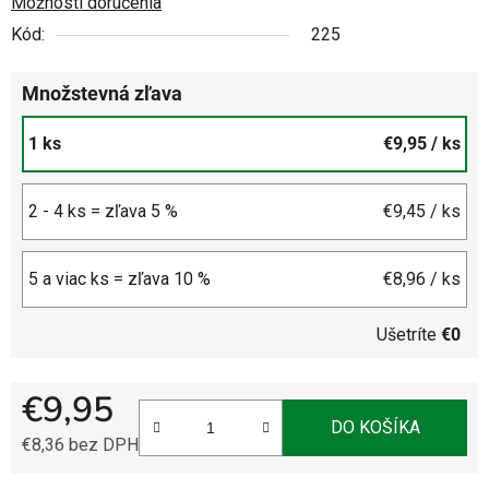
Možnosti doručenia
Kód:
225
Množstevná zľava
1 ks
€9,95
/ ks
2 - 4 ks = zľava 5 %
€9,45
/ ks
5 a viac ks = zľava 10 %
€8,96
/ ks
Ušetríte
€0
€9,95
DO KOŠÍKA
€8,36 bez DPH
Jednotková cena: