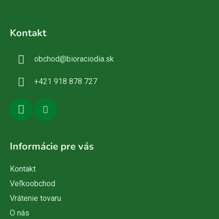
Z
á
Kontakt
p
ä
obchod
@
bioraciodia.sk
t
i
+421 918 878 727
e
Informácie pre vás
Kontakt
Veľkoobchod
Vrátenie tovaru
O nás