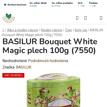
Prejsť
Os. odber sklad:
Os. odber predajňa:
GLS:
Packeta:
Rýchlosť doručenia
okamžite
do 24 hod.
1 - 2 dni
1 - 2 dni
na
obsah
Hľadať
NÁKUPN
KOŠÍK
Domov
/
Alko a nealko nápoje
/
Nealko nápoje
/
Čaje
/
Biely čaj
/
BASILUR
Bouquet White Magic plech 100g (7550)
BASILUR Bouquet White
Magic plech 100g (7550)
Priemerné
Neohodnotené
Podrobnosti hodnotenia
hodnotenie
Značka:
BASILUR
produktu
VIAC ZA MENEJ
je
0,0
z
5
hviezdičiek.