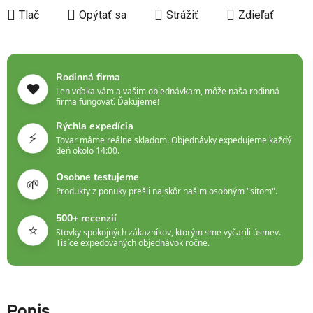
Tlač
Opýtať sa
Strážiť
Zdieľať
Rodinná firma
❤️
Len vďaka vám a vašim objednávkam, môže naša rodinná
firma fungovať. Ďakujeme!
Rýchla expedícia
⚡
Tovar máme reálne skladom. Objednávky expedujeme každý
deň okolo 14:00.
Osobne testujeme
🌱
Produkty z ponuky prešli najskôr našim osobným "sitom".
500+ recenzií
⭐
Stovky spokojných zákazníkov, ktorým sme vyčarili úsmev.
Tisíce expedovaných objednávok ročne.
Popis