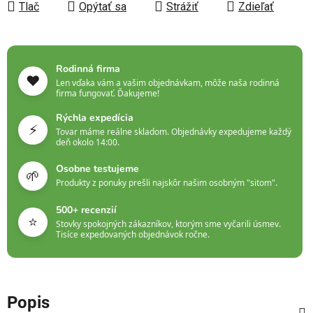
Tlač
Opýtať sa
Strážiť
Zdieľať
Rodinná firma
❤️
Len vďaka vám a vašim objednávkam, môže naša rodinná
firma fungovať. Ďakujeme!
Rýchla expedícia
⚡
Tovar máme reálne skladom. Objednávky expedujeme každý
deň okolo 14:00.
Osobne testujeme
🌱
Produkty z ponuky prešli najskôr našim osobným "sitom".
500+ recenzií
⭐
Stovky spokojných zákazníkov, ktorým sme vyčarili úsmev.
Tisíce expedovaných objednávok ročne.
Popis