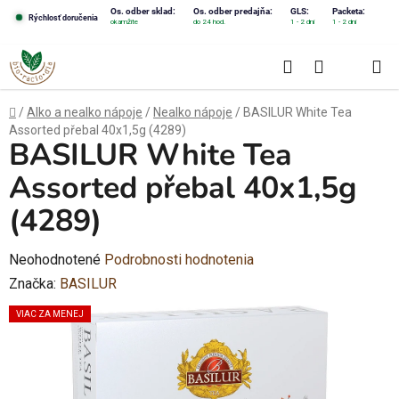
Prejsť
Os. odber sklad:
Os. odber predajňa:
GLS:
Packeta:
Rýchlosť doručenia
okamžite
do 24 hod.
1 - 2 dni
1 - 2 dni
na
obsah
Hľadať
NÁKUPN
KOŠÍK
Domov
/
Alko a nealko nápoje
/
Nealko nápoje
/
BASILUR White Tea
Assorted přebal 40x1,5g (4289)
BASILUR White Tea
Assorted přebal 40x1,5g
(4289)
Priemerné
Neohodnotené
Podrobnosti hodnotenia
hodnotenie
Značka:
BASILUR
produktu
VIAC ZA MENEJ
je
0,0
z