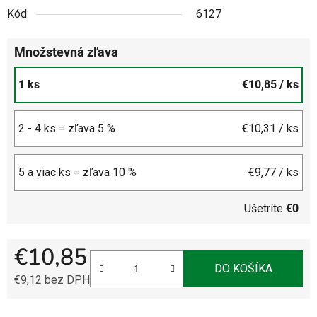
Kód:
6127
Množstevná zľava
1 ks
€10,85
/ ks
2 - 4 ks = zľava 5 %
€10,31
/ ks
5 a viac ks = zľava 10 %
€9,77
/ ks
Ušetríte
€0
€10,85
DO KOŠÍKA
€9,12 bez DPH
Jednotková cena: