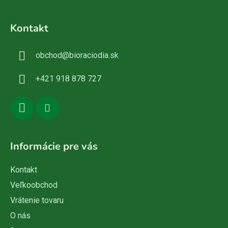
Z
á
Kontakt
p
ä
obchod
@
bioraciodia.sk
t
i
+421 918 878 727
e
Informácie pre vás
Kontakt
Veľkoobchod
Vrátenie tovaru
O nás