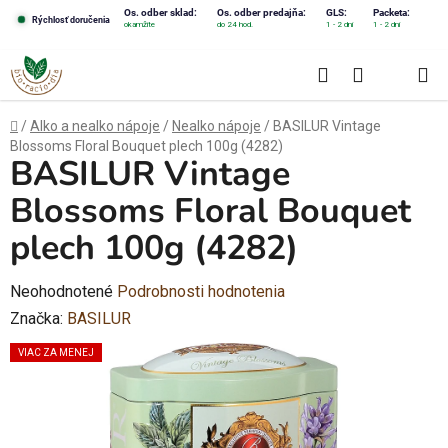
Prejsť
Os. odber sklad:
Os. odber predajňa:
GLS:
Packeta:
Rýchlosť doručenia
okamžite
do 24 hod.
1 - 2 dni
1 - 2 dni
na
obsah
Hľadať
NÁKUPN
KOŠÍK
Domov
/
Alko a nealko nápoje
/
Nealko nápoje
/
BASILUR Vintage
Blossoms Floral Bouquet plech 100g (4282)
BASILUR Vintage
Blossoms Floral Bouquet
plech 100g (4282)
Priemerné
Neohodnotené
Podrobnosti hodnotenia
hodnotenie
Značka:
BASILUR
produktu
VIAC ZA MENEJ
je
0,0
z