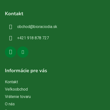
Z
á
Kontakt
p
ä
obchod
@
bioraciodia.sk
t
i
+421 918 878 727
e
Informácie pre vás
Kontakt
Veľkoobchod
Vrátenie tovaru
O nás