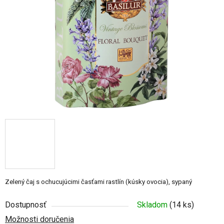
5
hviezdičiek.
Zelený čaj s ochucujúcimi časťami rastlín (kúsky ovocia), sypaný
Dostupnosť
Skladom
(14 ks)
Možnosti doručenia