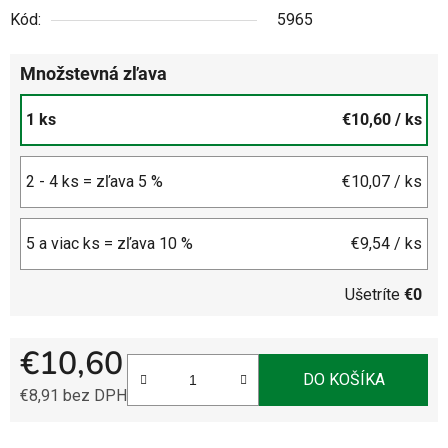
Kód:
5965
Množstevná zľava
1 ks
€10,60
/ ks
2 - 4 ks = zľava 5 %
€10,07
/ ks
5 a viac ks = zľava 10 %
€9,54
/ ks
Ušetríte
€0
€10,60
DO KOŠÍKA
€8,91 bez DPH
Jednotková cena: