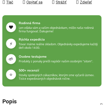
Tlač
Opýtať sa
Strážiť
Zdieľať
Rodinná firma
❤️
Len vďaka vám a vašim objednávkam, môže naša rodinná
firma fungovať. Ďakujeme!
Rýchla expedícia
⚡
Tovar máme reálne skladom. Objednávky expedujeme každý
deň okolo 14:00.
Osobne testujeme
🌱
Produkty z ponuky prešli najskôr našim osobným "sitom".
500+ recenzií
⭐
Stovky spokojných zákazníkov, ktorým sme vyčarili úsmev.
Tisíce expedovaných objednávok ročne.
Popis