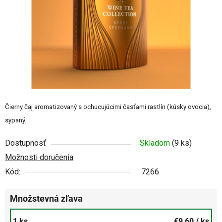
Čierny čaj aromatizovaný s ochucujúcimi časťami rastlín (kúsky ovocia),
sypaný.
Dostupnosť
Skladom
(9 ks)
Možnosti doručenia
Kód:
7266
Množstevná zľava
1 ks
€9,60
/ ks