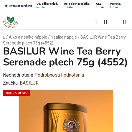
Prejsť
Os. odber sklad:
Os. odber predajňa:
GLS:
Packeta:
Rýchlosť doručenia
okamžite
do 24 hod.
1 - 2 dni
1 - 2 dni
na
obsah
Hľadať
NÁKUPN
KOŠÍK
Domov
/
Alko a nealko nápoje
/
Nealko nápoje
/
BASILUR Wine Tea Berry
Serenade plech 75g (4552)
BASILUR Wine Tea Berry
Serenade plech 75g (4552)
Priemerné
Neohodnotené
Podrobnosti hodnotenia
hodnotenie
Značka:
BASILUR
produktu
VIAC ZA MENEJ
je
0,0
z
5
hviezdičiek.