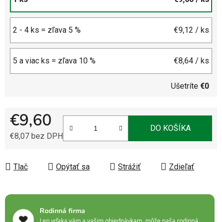
2 - 4 ks = zľava 5 %
€9,12
/ ks
5 a viac ks = zľava 10 %
€8,64
/ ks
Ušetríte
€0
€9,60
DO KOŠÍKA
€8,07 bez DPH
Jednotková cena:
Tlač
Opýtať sa
Strážiť
Zdieľať
Rodinná firma
❤️
Len vďaka vám a vašim objednávkam, môže naša rodinná