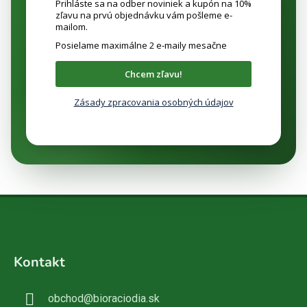
Prihláste sa na odber noviniek a kupón na 10%
zľavu na prvú objednávku vám pošleme e-
mailom.
Posielame maximálne 2 e-maily mesačne
Chcem zľavu!
Zásady zpracovania osobných údajov
Z
á
Kontakt
p
ä
obchod
@
bioraciodia.sk
t