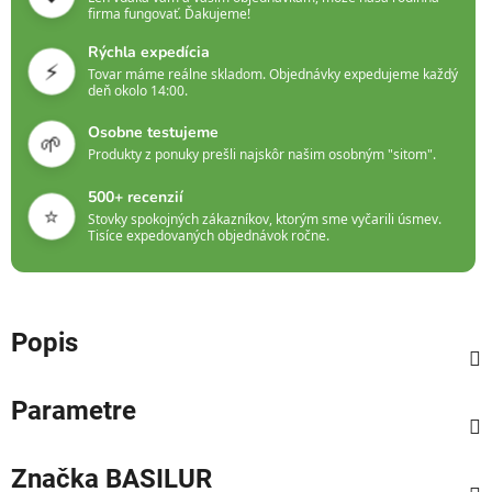
firma fungovať. Ďakujeme!
Rýchla expedícia
⚡
Tovar máme reálne skladom. Objednávky expedujeme každý
deň okolo 14:00.
Osobne testujeme
🌱
Produkty z ponuky prešli najskôr našim osobným "sitom".
500+ recenzií
⭐
Stovky spokojných zákazníkov, ktorým sme vyčarili úsmev.
Tisíce expedovaných objednávok ročne.
Popis
Parametre
Značka
BASILUR