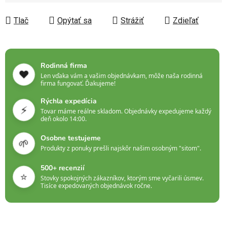
Jednotková cena:
Tlač
Opýtať sa
Strážiť
Zdieľať
Rodinná firma
❤️
Len vďaka vám a vašim objednávkam, môže naša rodinná
firma fungovať. Ďakujeme!
Rýchla expedícia
⚡
Tovar máme reálne skladom. Objednávky expedujeme každý
deň okolo 14:00.
Osobne testujeme
🌱
Produkty z ponuky prešli najskôr našim osobným "sitom".
500+ recenzií
⭐
Stovky spokojných zákazníkov, ktorým sme vyčarili úsmev.
Tisíce expedovaných objednávok ročne.