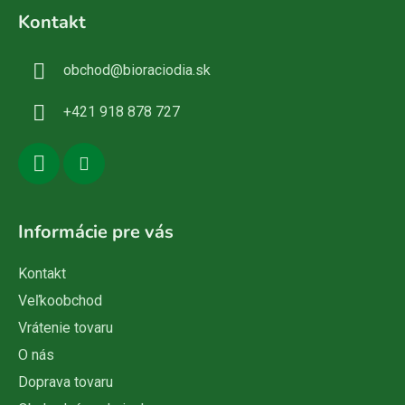
á
Kontakt
p
ä
obchod
@
bioraciodia.sk
t
i
+421 918 878 727
e
Informácie pre vás
Kontakt
Veľkoobchod
Vrátenie tovaru
O nás
Doprava tovaru