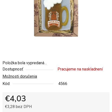
5
hviezdičiek.
Položka bola vypredaná…
Dostupnosť
Pracujeme na naskladnení
Možnosti doručenia
Kód:
4566
€4,03
€3,28 bez DPH