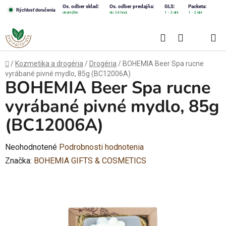
Prejsť
Os. odber sklad:
Os. odber predajňa:
GLS:
Packeta:
Rýchlosť doručenia
okamžite
do 24 hod.
1 - 2 dni
1 - 2 dni
na
obsah
Hľadať
NÁKUPN
KOŠÍK
Domov
/
Kozmetika a drogéria
/
Drogéria
/
BOHEMIA Beer Spa rucne
vyrábané pivné mydlo, 85g (BC12006A)
BOHEMIA Beer Spa rucne
vyrábané pivné mydlo, 85g
(BC12006A)
Priemerné
Neohodnotené
Podrobnosti hodnotenia
hodnotenie
Značka:
BOHEMIA GIFTS & COSMETICS
produktu
je
0,0
z