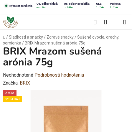
Prejsť
Os. odber sklad:
Os. odber predajňa:
GLS:
Packeta:
Rýchlosť doručenia
okamžite
do 24 hod.
1 - 2 dni
1 - 2 dni
na
obsah
Hľadať
NÁKUPN
KOŠÍK
Domov
/
Sladkosti a snacky
/
Zdravé snacky
/
Sušené ovocie, orechy,
semienka
/
BRIX Mrazom sušená arónia 75g
BRIX Mrazom sušená
arónia 75g
Priemerné
Neohodnotené
Podrobnosti hodnotenia
hodnotenie
Značka:
BRIX
produktu
AKCIA
je
VÝPREDAJ
0,0
z
5
hviezdičiek.