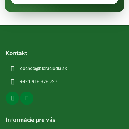
Z
á
Kontakt
p
ä
obchod
@
bioraciodia.sk
t
i
+421 918 878 727
e
Informácie pre vás