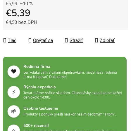
€5,99
–10 %
€5,39
€4,53 bez DPH
Jednotková cena:
Tlač
Opýtať sa
Strážiť
Zdieľať
Rodinná firma
❤️
Len vďaka vám a vašim objednávkam, môže naša rodinná
firma fungovať. Ďakujeme!
Rýchla expedícia
⚡
Tovar máme reálne skladom. Objednávky expedujeme každý
deň okolo 14:00.
Osobne testujeme
🌱
Produkty z ponuky prešli najskôr našim osobným "sitom".
500+ recenzií
⭐