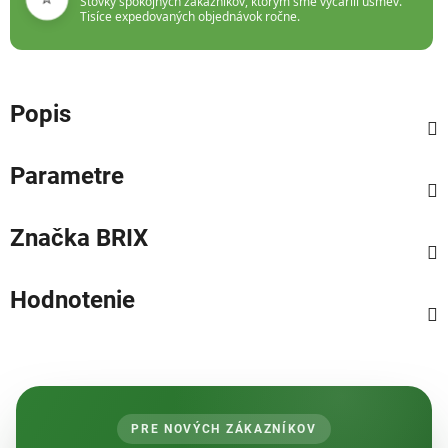
Stovky spokojných zákazníkov, ktorým sme vyčarili úsmev.
Tisíce expedovaných objednávok ročne.
Popis
Parametre
Značka
BRIX
Hodnotenie
PRE NOVÝCH ZÁKAZNÍKOV