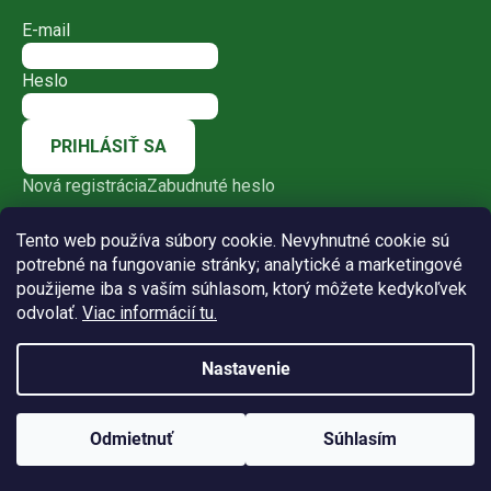
E-mail
Heslo
PRIHLÁSIŤ SA
Nová registrácia
Zabudnuté heslo
Tento web používa súbory cookie. Nevyhnutné cookie sú
potrebné na fungovanie stránky; analytické a marketingové
použijeme iba s vaším súhlasom, ktorý môžete kedykoľvek
odvolať.
Viac informácií tu.
Nastavenie
Vytvoril Shoptet
Odmietnuť
Súhlasím
Copyright 2026
Bio-racio-dia
. Všetky práva vyhradené.
Upraviť nastavenie cookies