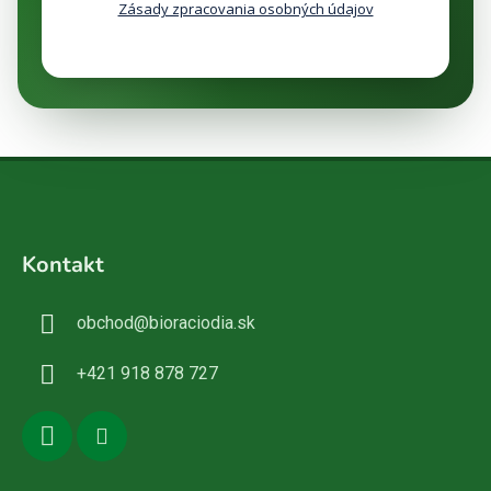
Zásady zpracovania osobných údajov
Z
á
Kontakt
p
ä
obchod
@
bioraciodia.sk
t
i
+421 918 878 727
e