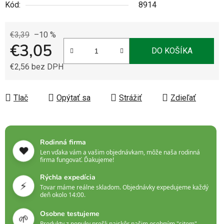
Kód:
8914
€3,39
–10 %
€3,05
DO KOŠÍKA
€2,56 bez DPH
Jednotková cena:
Tlač
Opýtať sa
Strážiť
Zdieľať
Rodinná firma
❤️
Len vďaka vám a vašim objednávkam, môže naša rodinná
firma fungovať. Ďakujeme!
Rýchla expedícia
⚡
Tovar máme reálne skladom. Objednávky expedujeme každý
deň okolo 14:00.
Osobne testujeme
🌱
Produkty z ponuky prešli najskôr našim osobným "sitom".