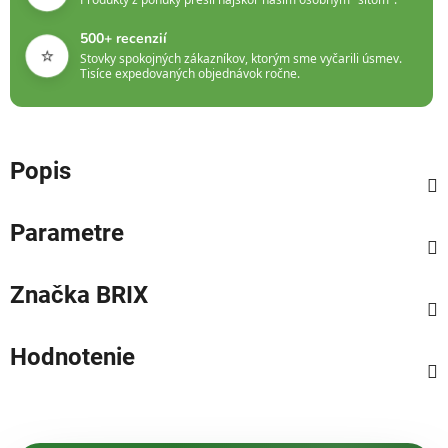
500+ recenzií
⭐
Stovky spokojných zákazníkov, ktorým sme vyčarili úsmev.
Tisíce expedovaných objednávok ročne.
Popis
Parametre
Značka
BRIX
Hodnotenie