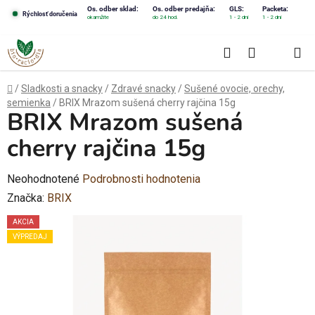
Prejsť
Os. odber sklad:
Os. odber predajňa:
GLS:
Packeta:
Rýchlosť doručenia
okamžite
do 24 hod.
1 - 2 dni
1 - 2 dni
na
obsah
Hľadať
NÁKUPN
KOŠÍK
Domov
/
Sladkosti a snacky
/
Zdravé snacky
/
Sušené ovocie, orechy,
semienka
/
BRIX Mrazom sušená cherry rajčina 15g
BRIX Mrazom sušená
cherry rajčina 15g
Priemerné
Neohodnotené
Podrobnosti hodnotenia
hodnotenie
Značka:
BRIX
produktu
AKCIA
je
VÝPREDAJ
0,0
z
5
hviezdičiek.