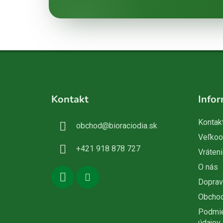
Z
á
Kontakt
Infor
p
ä
Kontak
obchod
@
bioraciodia.sk
t
Veľko
i
+421 918 878 727
Vráteni
e
O nás
Doprav
Obcho
Podmie
údajov