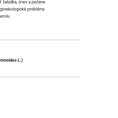
 žalúdka, čriev a pečene
, gynekologické problémy
terolu
amnoides L.)