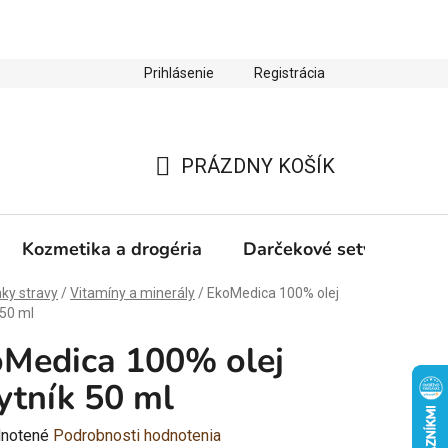
Prihlásenie
Registrácia
ienky ochrany osobných údajov
Zľava 10 % na prvý nákup
PRÁZDNY KOŠÍK
NÁKUPNÝ
KOŠÍK
Kozmetika a drogéria
Darčekové sety
Výp
ky stravy
/
Vitamíny a minerály
/
EkoMedica 100% olej
 50 ml
Medica 100% olej
ytník 50 ml
rné
notené
Podrobnosti hodnotenia