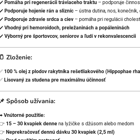
✔️
Pomáha pri regenerácii tráviaceho traktu
– podporuje činnosť
✔️
Podporuje hojenie rán a slizníc
– ústna dutina, nos, konečník
✔️
Podporuje zdravie srdca a ciev
– pomáha pri regulácii choles
✔️
Vhodný pri hemoroidoch, preležaninách a popáleninách
✔️
Výborný pre športovcov, seniorov a ľudí v rekonvalescencii
🫙 Zloženie:
✅
100 % olej z plodov rakytníka rešetliakového (Hippophae rh
✅
Lisovaný za studena pre maximálnu účinnosť
📌 Spôsob užívania:
➡
Vnútorné použitie:
👉
15 – 30 kvapiek denne
na lyžičke s džúsom alebo medom
👉
Neprekračovať dennú dávku 30 kvapiek (2,5 ml)