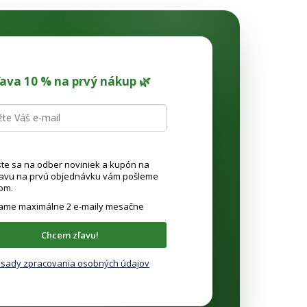
ľava 10 % na prvý nákup 🌿
ste sa na odber noviniek a kupón na
ľavu na prvú objednávku vám pošleme
om.
lame maximálne 2 e-maily mesačne
Chcem zľavu!
sady zpracovania osobných údajov