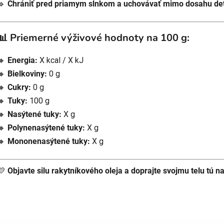
🔹
Chrániť pred priamym slnkom a uchovávať mimo dosahu det
📊 Priemerné výživové hodnoty na 100 g:
🔸
Energia:
X kcal / X kJ
🔸
Bielkoviny:
0 g
🔸
Cukry:
0 g
🔸
Tuky:
100 g
🔸
Nasýtené tuky:
X g
🔸
Polynenasýtené tuky:
X g
🔸
Mononenasýtené tuky:
X g
💛
Objavte silu rakytníkového oleja a doprajte svojmu telu tú naj