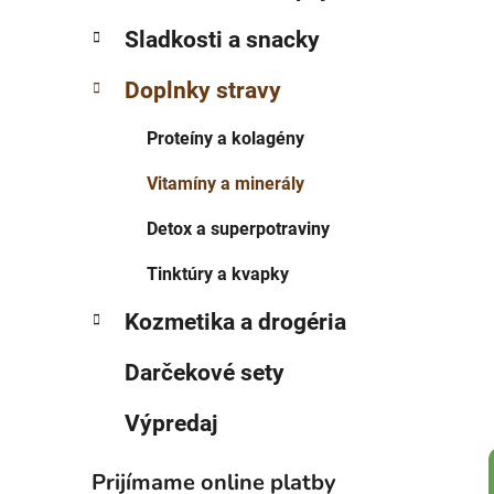
p
r
Sladkosti a snacky
i
a
e
n
Doplnky stravy
e
l
Proteíny a kolagény
Vitamíny a minerály
Detox a superpotraviny
Tinktúry a kvapky
Kozmetika a drogéria
Darčekové sety
Výpredaj
Prijímame online platby