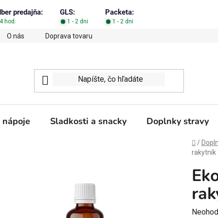
dber predajňa:
GLS:
Packeta:
4 hod.
1 - 2 dni
1 - 2 dni
O nás
Doprava tovaru
Obchodné podmienky
Podm
 nápoje
Sladkosti a snacky
Doplnky stravy
Domov
/
Dopln
rakytník
Eko
rak
Prieme
Neohod