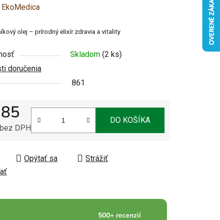
enie
:
EkoMedica
u
kový olej – prírodný elixír zdravia a vitality
nosť
Skladom
(2 ks)
i doručenia
861
čiek.
,85
DO KOŠÍKA
 bez DPH
tková cena:
Opýtať sa
Strážiť
ať
500+ recenzií