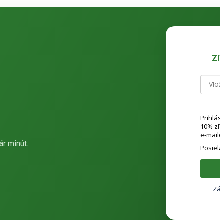
Z
Prihlá
10% z
e-mail
ár minút.
Posie
Zá