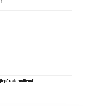
í
lepšiu starostlivosť!