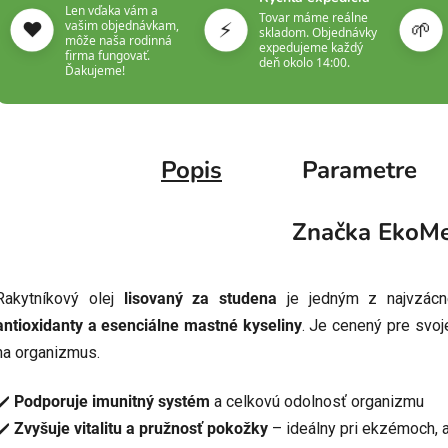
Len vďaka vám a
Tovar máme reálne
❤️
⚡
🌱
vašim objednávkam,
skladom. Objednávky
môže naša rodinná
expedujeme každý
firma fungovať.
deň okolo 14:00.
Ďakujeme!
Popis
Parametre
Značka
EkoMe
Rakytníkový olej
lisovaný za studena
je jedným z najvzácne
antioxidanty a esenciálne mastné kyseliny
. Je cenený pre svo
na organizmus.
✔️
Podporuje imunitný systém
a celkovú odolnosť organizmu
✔️
Zvyšuje vitalitu a pružnosť pokožky
– ideálny pri ekzémoch, 