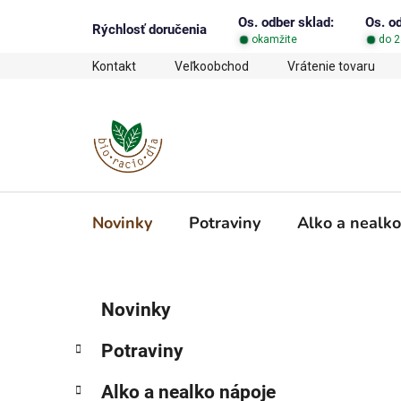
Prejsť
Os. odber sklad:
Os. o
na
Rýchlosť doručenia
okamžite
do 2
obsah
Kontakt
Veľkoobchod
Vrátenie tovaru
Novinky
Potraviny
Alko a nealko
B
K
Preskočiť
Novinky
a
o
kategórie
t
č
Potraviny
e
n
g
ý
Alko a nealko nápoje
ó