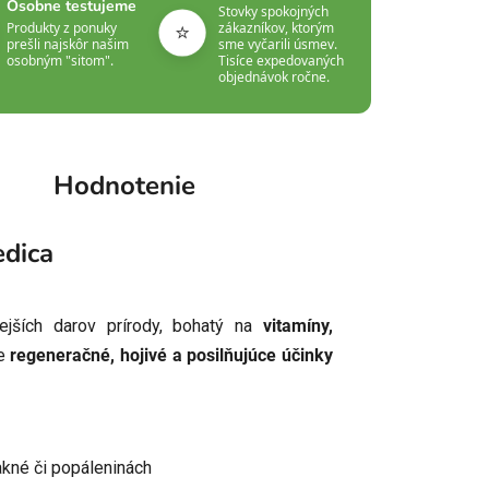
Osobne testujeme
Stovky spokojných
⭐
Produkty z ponuky
zákazníkov, ktorým
prešli najskôr našim
sme vyčarili úsmev.
osobným "sitom".
Tisíce expedovaných
objednávok ročne.
Hodnotenie
dica
jších darov prírody, bohatý na
vitamíny,
je
regeneračné, hojivé a posilňujúce účinky
akné či popáleninách