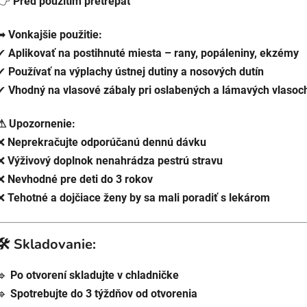
👉
Pred použitím pretrepať
➡
Vonkajšie použitie:
✔
Aplikovať na postihnuté miesta – rany, popáleniny, ekzémy
✔
Používať na výplachy ústnej dutiny a nosových dutín
✔
Vhodný na vlasové zábaly pri oslabených a lámavých vlasoc
⚠ Upozornenie:
❌
Neprekračujte odporúčanú dennú dávku
❌
Výživový doplnok nenahrádza pestrú stravu
❌
Nevhodné pre deti do 3 rokov
❌
Tehotné a dojčiace ženy by sa mali poradiť s lekárom
🛠 Skladovanie:
🔹
Po otvorení skladujte v chladničke
🔹
Spotrebujte do 3 týždňov od otvorenia